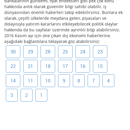
bankalarının gündemi, fiyat endeksleri gibi pek çok konu
hakkında anlık olarak güvenilir bilgi sahibi olabilir, iş
dünyasından önemli haberleri takip edebilirsiniz. Bunlara ek
olarak, çeşitli ülkelerde meydana gelen, piyasaları ve
dolayısıyla yatırım kararlarını etkileyebilecek politik olaylar
hakkında da bu sayfalar üzerinde ayrıntılı bilgi alabilirsiniz.
2016 Kasım ayı için öne çıkan dış ekonomi haberlerine,
aşağıdaki bağlantılara tıklayarak göz atabilirsiniz:
30
29
28
25
24
23
22
21
18
17
16
15
14
11
10
9
8
7
4
3
2
1