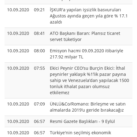
10.09.2020
09:21
İŞKUR'a yapılan işsizlik basvuruları
Ağustos ayında geçen yıla göre % 17.1
azaldı
10.09.2020
08:41
ATO Başkanı Baran: Plansız ticaret
servet tüketiyor
10.09.2020
08:00
Emisyon hacmi 09.09.2020 itibariyle
217.92 milyar TL
10.09.2020
07:55
Ekici Peynir CEO’su Burçin Ekici: İthal
peynirler yaklaşık %1’lik pazar payına
sahip ve Venezuela’dan yapılacak 1500
tonluk ithalat pazarı olumsuz
etkilemez
10.09.2020
07:09
ÜNLÜ&Co/Romano: Birleşme ve satın
almalarda 2019’u geride bırakacağız
10.09.2020
06:57
Resmi Gazete Başlıkları - 9 Eylül
10.09.2020
06:57
Türkiye'nin seçilmiş ekonomik