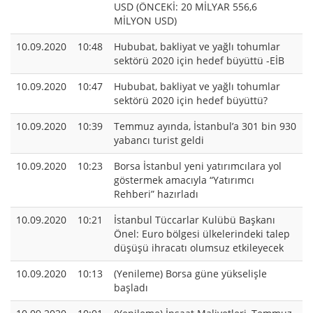
USD (ÖNCEKİ: 20 MİLYAR 556,6
MİLYON USD)
10.09.2020
10:48
Hububat, bakliyat ve yağlı tohumlar
sektörü 2020 için hedef büyüttü -EİB
10.09.2020
10:47
Hububat, bakliyat ve yağlı tohumlar
sektörü 2020 için hedef büyüttü?
10.09.2020
10:39
Temmuz ayında, İstanbul’a 301 bin 930
yabancı turist geldi
10.09.2020
10:23
Borsa İstanbul yeni yatırımcılara yol
göstermek amacıyla “Yatırımcı
Rehberi” hazırladı
10.09.2020
10:21
İstanbul Tüccarlar Kulübü Başkanı
Önel: Euro bölgesi ülkelerindeki talep
düşüşü ihracatı olumsuz etkileyecek
10.09.2020
10:13
(Yenileme) Borsa güne yükselişle
başladı