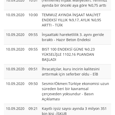
10.09.2020
10:01
(Yenileme) İnşaat Maliyetleri, Temmuz
ayında bir önceki aya göre %0,75 arttı
10.09.2020
10:00
TEMMUZ AYINDA İNŞAAT MALİYET
ENDEKSİ YILLIK %9,17, AYLIK %0,95
ARTTI - TÜİK
10.09.2020
09:55
İnşaattaki hareketlilik 3. ayını geride
bıraktı - Hazır Beton Endeksi
10.09.2020
09:55
BIST 100 ENDEKSİ GÜNE %0.23
YÜKSELİŞLE 1102,16 PUANDAN
BAŞLADI
10.09.2020
09:51
İhracatçılar, kuru incirin kalitesini
arttırmak için seferber oldu - EİB
10.09.2020
09:50
Sesmir/Ökmen:Türkiye ekonomisi uzun
süreden beri bir kavramsal
çerçeveden yoksundur - Basın
Açıklaması
10.09.2020
09:21
Kayıtlı işsiz sayısı ayında 3 milyon 351
bin kişi -İŞKUR