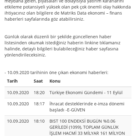
meydana gelen, piyasaları ve dolayısıyla yatırım kararlarını
etkileme potansiyeli yüksek olan pek çok önemli olay hakkında
ihtiyacınız olan bilgilere de Matriks Data ekonomi – finans
haberleri sayfalarında göz atabilirsiniz.
Günlük olarak düzenli bir şekilde güncellenen haber
listesinden okumak istediğiniz haberin linkine tıklamanız
halinde, detaylı bilgileri bulabileceğiniz haber sayfasına
yönlendirileceksiniz.
- 10.09.2020 tarihinin öne çıkan ekonomi haberleri:
Tarih
Saat
Konu
10.09.2020
18:20
Türkiye Ekonomi Gündemi - 11 Eylül
10.09.2020
18:17
İhracat desteklerinde e-imza dönemi
başladı -E-GÜVEN
10.09.2020
18:10
BIST 100 ENDEKSİ BUGÜN %0.06
GERİLEDİ (1099), TOPLAM GÜNLÜK
İŞLEM HACMİ 33 MİLYAR 161 MİLYON