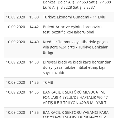
Bankası Dolar Alış: 7,4553 Satış: 7,4688
Euro Alış: 8,8228 Satış: 8,8387
10.09.2020
15:00
Türkiye Ekonomi Gündemi - 11 Eylül
10.09.2020
14:42
Bülent Arınç ve eşinin koronavirüs
testi pozitif çıktı-HaberGlobal
10.09.2020
14:40
Krediler Temmuz ayı itibariyle geçen
yıla göre %34 arttı - Türkiye Bankalar
Birliği
10.09.2020
14:38
Bireysel kredi ve kredi kartı borcundan
dolayı yasal takibe intikal etmiş kişi
sayısı azaldı
10.09.2020
14:35
TCMB
10.09.2020
14:35
BANKACILIK SEKTÖRÜ MEVDUAT VE
FONLARI 4 EYLÜL'DE HAFTALIK %0.47
ARTIŞ İLE 3 TRİLYON 429.3 MİLYAR TL
10.09.2020
14:35
BANKACILIK SEKTÖRÜ YABANCI PARA
MEVDUATLARI 4 EYLÜL'DE HAFTALIK