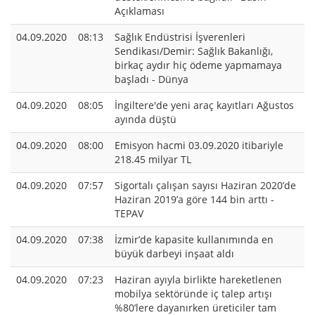
Açıklaması
04.09.2020
08:13
Sağlık Endüstrisi İşverenleri
Sendikası/Demir: Sağlık Bakanlığı,
birkaç aydır hiç ödeme yapmamaya
başladı - Dünya
04.09.2020
08:05
İngiltere'de yeni araç kayıtları Ağustos
ayında düştü
04.09.2020
08:00
Emisyon hacmi 03.09.2020 itibariyle
218.45 milyar TL
04.09.2020
07:57
Sigortalı çalışan sayısı Haziran 2020’de
Haziran 2019’a göre 144 bin arttı -
TEPAV
04.09.2020
07:38
İzmir’de kapasite kullanımında en
büyük darbeyi inşaat aldı
04.09.2020
07:23
Haziran ayıyla birlikte hareketlenen
mobilya sektöründe iç talep artışı
%80’lere dayanırken üreticiler tam