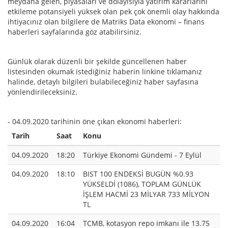
meydana gelen, piyasaları ve dolayısıyla yatırım kararlarını
etkileme potansiyeli yüksek olan pek çok önemli olay hakkında
ihtiyacınız olan bilgilere de Matriks Data ekonomi – finans
haberleri sayfalarında göz atabilirsiniz.
Günlük olarak düzenli bir şekilde güncellenen haber
listesinden okumak istediğiniz haberin linkine tıklamanız
halinde, detaylı bilgileri bulabileceğiniz haber sayfasına
yönlendirileceksiniz.
- 04.09.2020 tarihinin öne çıkan ekonomi haberleri:
Tarih
Saat
Konu
04.09.2020
18:20
Türkiye Ekonomi Gündemi - 7 Eylül
04.09.2020
18:10
BIST 100 ENDEKSİ BUGÜN %0.93
YÜKSELDİ (1086), TOPLAM GÜNLÜK
İŞLEM HACMİ 23 MİLYAR 733 MİLYON
TL
04.09.2020
16:04
TCMB, kotasyon repo imkanı ile 13.75