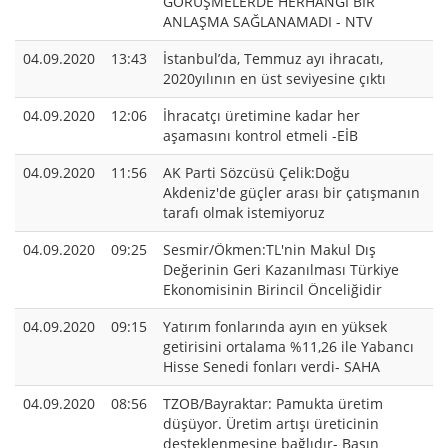
GÖRÜŞMELERDE HERHANGİ BİR
ANLAŞMA SAĞLANAMADI - NTV
04.09.2020
13:43
İstanbul’da, Temmuz ayı ihracatı,
2020yılının en üst seviyesine çıktı
04.09.2020
12:06
İhracatçı üretimine kadar her
aşamasını kontrol etmeli -EİB
04.09.2020
11:56
AK Parti Sözcüsü Çelik:Doğu
Akdeniz'de güçler arası bir çatışmanın
tarafı olmak istemiyoruz
04.09.2020
09:25
Sesmir/Ökmen:TL'nin Makul Dış
Değerinin Geri Kazanılması Türkiye
Ekonomisinin Birincil Önceliğidir
04.09.2020
09:15
Yatırım fonlarında ayın en yüksek
getirisini ortalama %11,26 ile Yabancı
Hisse Senedi fonları verdi- SAHA
04.09.2020
08:56
TZOB/Bayraktar: Pamukta üretim
düşüyor. Üretim artışı üreticinin
desteklenmesine bağlıdır- Basın