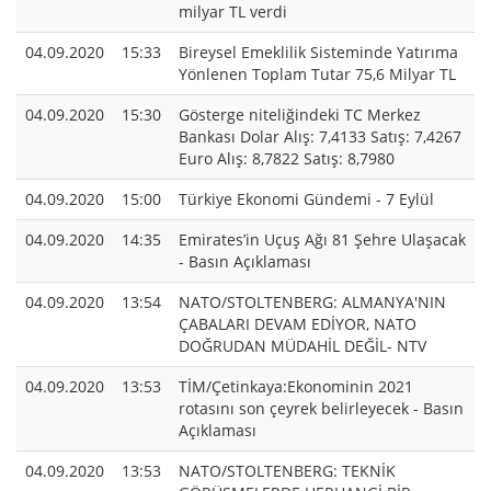
milyar TL verdi
04.09.2020
15:33
Bireysel Emeklilik Sisteminde Yatırıma
Yönlenen Toplam Tutar 75,6 Milyar TL
04.09.2020
15:30
Gösterge niteliğindeki TC Merkez
Bankası Dolar Alış: 7,4133 Satış: 7,4267
Euro Alış: 8,7822 Satış: 8,7980
04.09.2020
15:00
Türkiye Ekonomi Gündemi - 7 Eylül
04.09.2020
14:35
Emirates’in Uçuş Ağı 81 Şehre Ulaşacak
- Basın Açıklaması
04.09.2020
13:54
NATO/STOLTENBERG: ALMANYA'NIN
ÇABALARI DEVAM EDİYOR, NATO
DOĞRUDAN MÜDAHİL DEĞİL- NTV
04.09.2020
13:53
TİM/Çetinkaya:Ekonominin 2021
rotasını son çeyrek belirleyecek - Basın
Açıklaması
04.09.2020
13:53
NATO/STOLTENBERG: TEKNİK