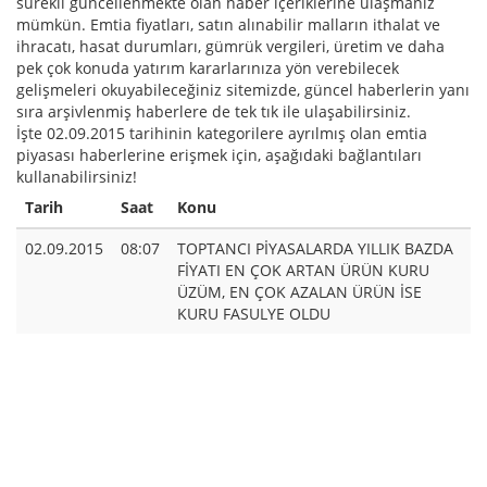
sürekli güncellenmekte olan haber içeriklerine ulaşmanız
mümkün. Emtia fiyatları, satın alınabilir malların ithalat ve
ihracatı, hasat durumları, gümrük vergileri, üretim ve daha
pek çok konuda yatırım kararlarınıza yön verebilecek
gelişmeleri okuyabileceğiniz sitemizde, güncel haberlerin yanı
sıra arşivlenmiş haberlere de tek tık ile ulaşabilirsiniz.
İşte 02.09.2015 tarihinin kategorilere ayrılmış olan emtia
piyasası haberlerine erişmek için, aşağıdaki bağlantıları
kullanabilirsiniz!
Tarih
Saat
Konu
02.09.2015
08:07
TOPTANCI PİYASALARDA YILLIK BAZDA
FİYATI EN ÇOK ARTAN ÜRÜN KURU
ÜZÜM, EN ÇOK AZALAN ÜRÜN İSE
KURU FASULYE OLDU