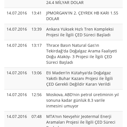
24.4 MİLYAR DOLAR
14.07.2016
13:41
JPMORGAN'IN 2. ÇEYREK HB KARI 1.55
DOLAR
14.07.2016
13:39
Ankara Yüksek Hızlı Tren Kompleksi
Projesi ile İlgili ÇED Süreci Başladı
14.07.2016
13:17
Thrace Basın Natural Gas'ın
Tekirdağ'da Doğalgaz Arama Faaliyeti
Doğu Ataköy- 3 Projesi ile İlgili ÇED
Süreci Başladı
14.07.2016
13:06
Eti Maden'in Kütahya'da Doğalgaz
Yakıtlı Buhar Kazanı Projesi ile İlgili
ÇED Gerekli Değildir Kararı Verildi
14.07.2016
12:56
Moskova, ABD'nin petrol üretiminin yıl
sonuna kadar günlük 8.3 varile
inmesini umuyor
14.07.2016
07:48
MTA'nın Nevşehir Jeotermal Enerji
Aramaları Projesi ile İlgili ÇED Süreci