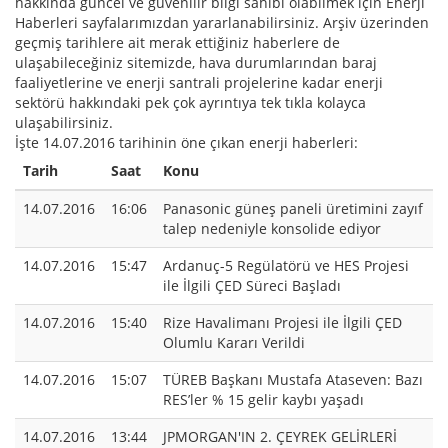
hakkında güncel ve güvenilir bilgi sahibi olabilmek için Enerji
Haberleri sayfalarımızdan yararlanabilirsiniz. Arşiv üzerinden
geçmiş tarihlere ait merak ettiğiniz haberlere de
ulaşabileceğiniz sitemizde, hava durumlarından baraj
faaliyetlerine ve enerji santrali projelerine kadar enerji
sektörü hakkındaki pek çok ayrıntıya tek tıkla kolayca
ulaşabilirsiniz.
İşte 14.07.2016 tarihinin öne çıkan enerji haberleri:
Tarih
Saat
Konu
14.07.2016
16:06
Panasonic güneş paneli üretimini zayıf
talep nedeniyle konsolide ediyor
14.07.2016
15:47
Ardanuç-5 Regülatörü ve HES Projesi
ile İlgili ÇED Süreci Başladı
14.07.2016
15:40
Rize Havalimanı Projesi ile İlgili ÇED
Olumlu Kararı Verildi
14.07.2016
15:07
TÜREB Başkanı Mustafa Ataseven: Bazı
RES’ler % 15 gelir kaybı yaşadı
14.07.2016
13:44
JPMORGAN'IN 2. ÇEYREK GELİRLERİ