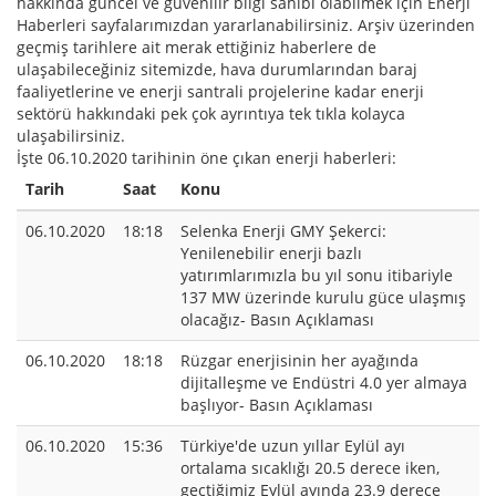
hakkında güncel ve güvenilir bilgi sahibi olabilmek için Enerji
Haberleri sayfalarımızdan yararlanabilirsiniz. Arşiv üzerinden
geçmiş tarihlere ait merak ettiğiniz haberlere de
ulaşabileceğiniz sitemizde, hava durumlarından baraj
faaliyetlerine ve enerji santrali projelerine kadar enerji
sektörü hakkındaki pek çok ayrıntıya tek tıkla kolayca
ulaşabilirsiniz.
İşte 06.10.2020 tarihinin öne çıkan enerji haberleri:
Tarih
Saat
Konu
06.10.2020
18:18
Selenka Enerji GMY Şekerci:
Yenilenebilir enerji bazlı
yatırımlarımızla bu yıl sonu itibariyle
137 MW üzerinde kurulu güce ulaşmış
olacağız- Basın Açıklaması
06.10.2020
18:18
Rüzgar enerjisinin her ayağında
dijitalleşme ve Endüstri 4.0 yer almaya
başlıyor- Basın Açıklaması
06.10.2020
15:36
Türkiye'de uzun yıllar Eylül ayı
ortalama sıcaklığı 20.5 derece iken,
geçtiğimiz Eylül ayında 23.9 derece