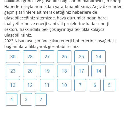
hakkında güncel ve güvenilir bilgi sahibi olabilmek için Enerji
Haberleri sayfalarımızdan yararlanabilirsiniz. Arşiv üzerinden
geçmiş tarihlere ait merak ettiğiniz haberlere de
ulaşabileceğiniz sitemizde, hava durumlarından baraj
faaliyetlerine ve enerji santrali projelerine kadar enerji
sektörü hakkındaki pek çok ayrıntıya tek tıkla kolayca
ulaşabilirsiniz.
2023 Nisan ayı için öne çıkan enerji haberlerine, aşağıdaki
bağlantılara tıklayarak göz atabilirsiniz:
30
28
27
26
25
24
23
20
19
18
17
14
13
12
11
10
7
6
5
4
3
2