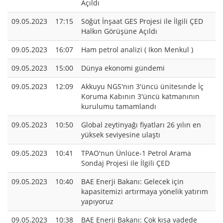
Açıldı
09.05.2023
17:15
Söğüt İnşaat GES Projesi ile İlgili ÇED
Halkın Görüşüne Açıldı
09.05.2023
16:07
Ham petrol analizi ( Ikon Menkul )
09.05.2023
15:00
Dünya ekonomi gündemi
09.05.2023
12:09
Akkuyu NGS'nın 3'üncü ünitesınde İç
Koruma Kabının 3'üncü katmanının
kurulumu tamamlandı
09.05.2023
10:50
Global zeytinyağı fiyatları 26 yılın en
yüksek seviyesine ulaştı
09.05.2023
10:41
TPAO'nun Ünlüce-1 Petrol Arama
Sondaj Projesi ile İlgili ÇED
09.05.2023
10:40
BAE Enerji Bakanı: Gelecek için
kapasitemizi artırmaya yönelik yatırım
yapıyoruz
09.05.2023
10:38
BAE Enerji Bakanı: Çok kısa vadede