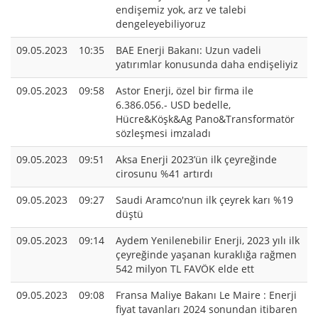
endişemiz yok, arz ve talebi
dengeleyebiliyoruz
09.05.2023
10:35
BAE Enerji Bakanı: Uzun vadeli
yatırımlar konusunda daha endişeliyiz
09.05.2023
09:58
Astor Enerji, özel bir firma ile
6.386.056.- USD bedelle,
Hücre&Köşk&Ag Pano&Transformatör
sözleşmesi imzaladı
09.05.2023
09:51
Aksa Enerji 2023’ün ilk çeyreğinde
cirosunu %41 artırdı
09.05.2023
09:27
Saudi Aramco'nun ilk çeyrek karı %19
düştü
09.05.2023
09:14
Aydem Yenilenebilir Enerji, 2023 yılı ilk
çeyreğinde yaşanan kuraklığa rağmen
542 milyon TL FAVÖK elde ett
09.05.2023
09:08
Fransa Maliye Bakanı Le Maire : Enerji
fiyat tavanları 2024 sonundan itibaren