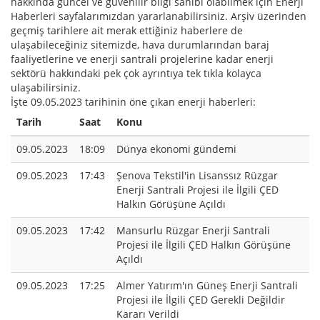
hakkında güncel ve güvenilir bilgi sahibi olabilmek için Enerji
Haberleri sayfalarımızdan yararlanabilirsiniz. Arşiv üzerinden
geçmiş tarihlere ait merak ettiğiniz haberlere de
ulaşabileceğiniz sitemizde, hava durumlarından baraj
faaliyetlerine ve enerji santrali projelerine kadar enerji
sektörü hakkındaki pek çok ayrıntıya tek tıkla kolayca
ulaşabilirsiniz.
İşte 09.05.2023 tarihinin öne çıkan enerji haberleri:
Tarih
Saat
Konu
09.05.2023
18:09
Dünya ekonomi gündemi
09.05.2023
17:43
Şenova Tekstil'in Lisanssız Rüzgar
Enerji Santrali Projesi ile İlgili ÇED
Halkın Görüşüne Açıldı
09.05.2023
17:42
Mansurlu Rüzgar Enerji Santrali
Projesi ile İlgili ÇED Halkın Görüşüne
Açıldı
09.05.2023
17:25
Almer Yatırım'ın Güneş Enerji Santrali
Projesi ile İlgili ÇED Gerekli Değildir
Kararı Verildi