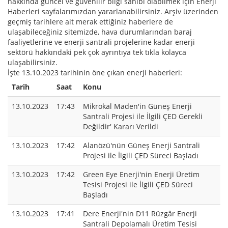
hakkında güncel ve güvenilir bilgi sahibi olabilmek için Enerji
Haberleri sayfalarımızdan yararlanabilirsiniz. Arşiv üzerinden
geçmiş tarihlere ait merak ettiğiniz haberlere de
ulaşabileceğiniz sitemizde, hava durumlarından baraj
faaliyetlerine ve enerji santrali projelerine kadar enerji
sektörü hakkındaki pek çok ayrıntıya tek tıkla kolayca
ulaşabilirsiniz.
İşte 13.10.2023 tarihinin öne çıkan enerji haberleri:
Tarih
Saat
Konu
13.10.2023
17:43
Mikrokal Maden'in Güneş Enerji
Santrali Projesi ile İlgili ÇED Gerekli
Değildir' Kararı Verildi
13.10.2023
17:42
Alanözü'nün Güneş Enerji Santrali
Projesi ile İlgili ÇED Süreci Başladı
13.10.2023
17:42
Green Eye Enerji'nin Enerji Üretim
Tesisi Projesi ile İlgili ÇED Süreci
Başladı
13.10.2023
17:41
Dere Enerji'nin D11 Rüzgâr Enerji
Santrali Depolamalı Üretim Tesisi