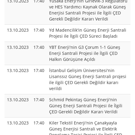
13.10.2023
17:40
Yusaka Enerji'nin Girlevik-3 Regülatörü
ve HES Yardımcı Kaynak Olarak Güneş
Enerjisi Santrali Projesi ile İlgili ÇED
Gerekli Değildir Kararı Verildi
13.10.2023
17:40
Yd Madencilik'in Güneş Enerji Santrali
Projesi ile İlgili ÇED Süreci Başladı
13.10.2023
17:40
YBT Enerji'nin G3 Çorum 1-1 Güneş
Enerji Santrali Projesi ile İlgili ÇED
Halkın Görüşüne Açıldı
13.10.2023
17:40
İstanbul Gelişim Üniversitesi'nin
Lisanssız Güneş Enerji Santrali projesi
ile ilgili ÇED Gerekli Değildir kararı
verildi
13.10.2023
17:40
Schmid Pekintaş Güneş Enerji'nin
Güneş Enerji Santrali Projesi ile İlgili
ÇED Gerekli Değildir Kararı Verildi
13.10.2023
17:40
Kiler Tekstil Enerji'nin Çanakyayla
Güneş Enerjisi Santrali ve Elektrik
Depolama Tesisi Projesi ile İlgili ÇED