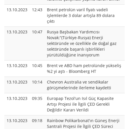
13.10.2023
12:43
Brent petrolün varil fiyatı vadeli
işlemlerde 3 dolar artışla 89 dolara
çıktı
13.10.2023
10:47
Rusya Başbakan Yardımcısı
Novak:“(Türkiye-Rusya) Enerji
sektöründe ve özellikle de doğal gaz
sektöründe başarılı işbirlikleri
yürütüldüğüne inanıyorum
13.10.2023
10:45
Brent ve ABD ham petrolünde yükseliş
%2 yi aştı - Bloomberg HT
13.10.2023
10:14
Chevron Australia ve sendikalar
görüşmelerinde ilerleme kaydetti
13.10.2023
09:35
Europap Tezol'un Isıl Güç Kapasite
Artışı Projesi ile İlgili ÇED Gerekli
Değildir Kararı Verildi
13.10.2023
09:18
Rainbow Polikarbonat'ın Güneş Enerji
Santrali Projesi ile İlgili ÇED Süreci