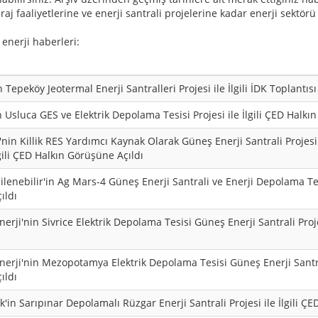
j faaliyetlerine ve enerji santrali projelerine kadar enerji sektörü
 enerji haberleri:
n Tepeköy Jeotermal Enerji Santralleri Projesi ile İlgili İDK Toplantıs
n Usluca GES ve Elektrik Depolama Tesisi Projesi ile İlgili ÇED Halkı
'nin Killik RES Yardımcı Kaynak Olarak Güneş Enerji Santrali Projesi
lgili ÇED Halkın Görüşüne Açıldı
lenebilir'in Ag Mars-4 Güneş Enerji Santrali ve Enerji Depolama Tesis
ıldı
nerji'nin Sivrice Elektrik Depolama Tesisi Güneş Enerji Santrali Proj
nerji'nin Mezopotamya Elektrik Depolama Tesisi Güneş Enerji Santrali
ıldı
ik'in Sarıpınar Depolamalı Rüzgar Enerji Santrali Projesi ile İlgili Ç