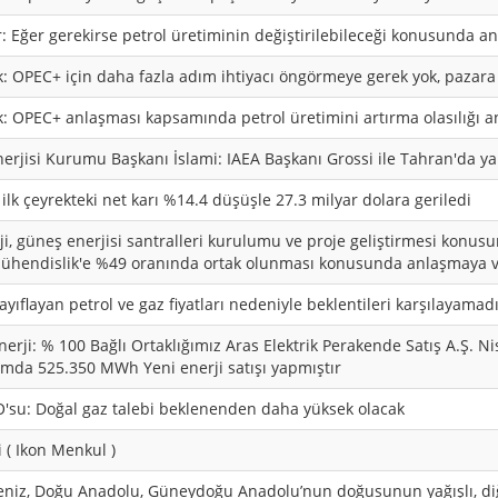
 Eğer gerekirse petrol üretiminin değiştirilebileceği konusunda anl
: OPEC+ için daha fazla adım ihtiyacı öngörmeye gerek yok, pazara
 OPEC+ anlaşması kapsamında petrol üretimini artırma olasılığı an
erjisi Kurumu Başkanı İslami: IAEA Başkanı Grossi ile Tahran'da y
lk çeyrekteki net karı %14.4 düşüşle 27.3 milyar dolara geriledi
i, güneş enerjisi santralleri kurulumu ve proje geliştirmesi konusu
Mühendislik'e %49 oranında ortak olunması konusunda anlaşmaya v
zayıflayan petrol ve gaz fiyatları nedeniyle beklentileri karşılayamad
erji: % 100 Bağlı Ortaklığımız Aras Elektrik Perakende Satış A.Ş. N
amda 525.350 MWh Yeni enerji satışı yapmıştır
'su: Doğal gaz talebi beklenenden daha yüksek olacak
i ( Ikon Menkul )
niz, Doğu Anadolu, Güneydoğu Anadolu’nun doğusunun yağışlı, diğe