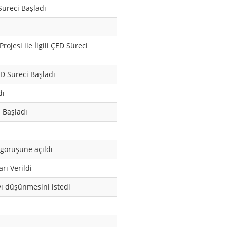
 Süreci Başladı
ojesi ile İlgili ÇED Süreci
ED Süreci Başladı
dı
i Başladı
n görüşüne açıldı
rı Verildi
yı düşünmesini istedi