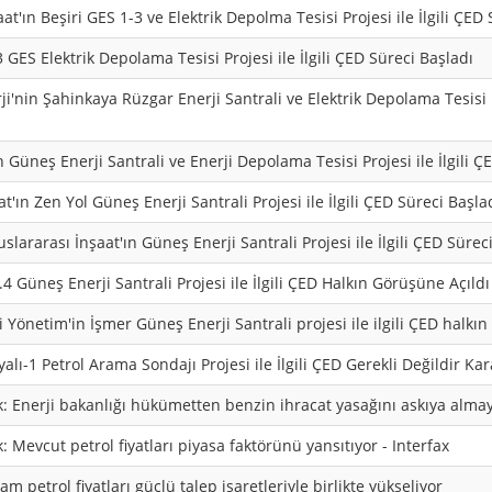
at'ın Beşiri GES 1-3 ve Elektrik Depolma Tesisi Projesi ile İlgili ÇED
 GES Elektrik Depolama Tesisi Projesi ile İlgili ÇED Süreci Başladı
i'nin Şahinkaya Rüzgar Enerji Santrali ve Elektrik Depolama Tesisi Pr
n Güneş Enerji Santrali ve Enerji Depolama Tesisi Projesi ile İlgili Ç
t'ın Zen Yol Güneş Enerji Santrali Projesi ile İlgili ÇED Süreci Başla
lararası İnşaat'ın Güneş Enerji Santrali Projesi ile İlgili ÇED Sürec
4 Güneş Enerji Santrali Projesi ile İlgili ÇED Halkın Görüşüne Açıldı
i Yönetim'in İşmer Güneş Enerji Santrali projesi ile ilgili ÇED halkı
lı-1 Petrol Arama Sondajı Projesi ile İlgili ÇED Gerekli Değildir Kara
 Enerji bakanlığı hükümetten benzin ihracat yasağını askıya alma
 Mevcut petrol fiyatları piyasa faktörünü yansıtıyor - Interfax
m petrol fiyatları güçlü talep işaretleriyle birlikte yükseliyor