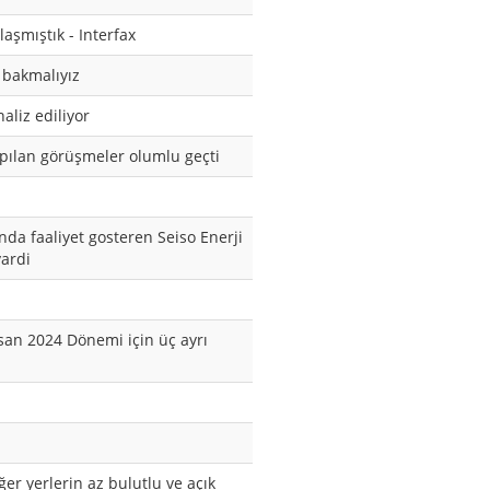
aşmıştık - Interfax
 bakmalıyız
aliz ediliyor
apılan görüşmeler olumlu geçti
nda faaliyet gosteren Seiso Enerji
ardi
ı
isan 2024 Dönemi için üç ayrı
r yerlerin az bulutlu ve açık