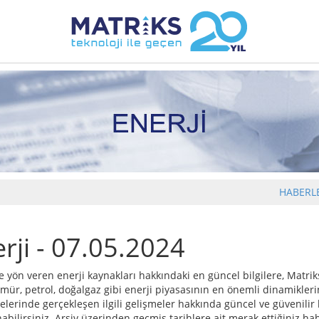
HABERL
rji - 07.05.2024
ön veren enerji kaynakları hakkındaki en güncel bilgilere, Matriks
, petrol, doğalgaz gibi enerji piyasasının en önemli dinamiklerini
elerinde gerçekleşen ilgili gelişmeler hakkında güncel ve güvenilir b
abilirsiniz. Arşiv üzerinden geçmiş tarihlere ait merak ettiğiniz ha