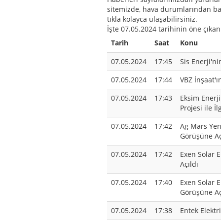
sitemizde, hava durumlarından bara
tıkla kolayca ulaşabilirsiniz.
İşte 07.05.2024 tarihinin öne çıkan
Tarih
Saat
Konu
07.05.2024
17:45
Sis Enerji'ni
07.05.2024
17:44
VBZ İnşaat'ı
07.05.2024
17:43
Eksim Enerji
Projesi ile İ
07.05.2024
17:42
Ag Mars Yeni
Görüşüne Aç
07.05.2024
17:42
Exen Solar E
Açıldı
07.05.2024
17:40
Exen Solar E
Görüşüne Aç
07.05.2024
17:38
Entek Elektr