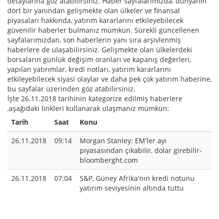
detaylarına göz atabilirsiniz. Haber sayfalarımızda, dünyanın
dört bir yanından gelişmekte olan ülkeler ve finansal
piyasaları hakkında, yatırım kararlarını etkileyebilecek
güvenilir haberler bulmanız mümkün. Sürekli güncellenen
sayfalarımızdan, son haberlerin yanı sıra arşivlenmiş
haberlere de ulaşabilirsiniz. Gelişmekte olan ülkelerdeki
borsaların günlük değişim oranları ve kapanış değerleri,
yapılan yatırımlar, kredi notları, yatırım kararlarını
etkileyebilecek siyasi olaylar ve daha pek çok yatırım haberine,
bu sayfalar üzerinden göz atabilirsiniz.
İşte 26.11.2018 tarihinin kategorize edilmiş haberlere
,aşağıdaki linkleri kullanarak ulaşmanız mümkün:
Tarih
Saat
Konu
26.11.2018
09:14
Morgan Stanley: EM'ler ayı
piyasasından çıkabilir, dolar girebilir-
bloomberght.com
26.11.2018
07:04
S&P, Güney Afrika'nın kredi notunu
yatırım seviyesinin altında tuttu