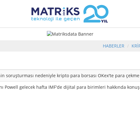
HABERLER
KRİ
nin soruşturması nedeniyle kripto para borsası OKex'te para çekme i
ı Powell gelecek hafta IMF'de dijital para birimleri hakkında konu