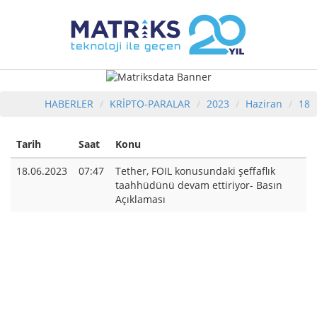
HABERLER
KRİPTO-PARALAR
2023
Haziran
18
Tarih
Saat
Konu
18.06.2023
07:47
Tether, FOIL konusundaki şeffaflık
taahhüdünü devam ettiriyor- Basın
Açıklaması