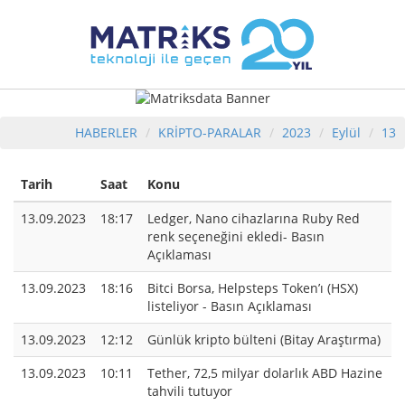
HABERLER
KRİPTO-PARALAR
2023
Eylül
13
Tarih
Saat
Konu
13.09.2023
18:17
Ledger, Nano cihazlarına Ruby Red
renk seçeneğini ekledi- Basın
Açıklaması
13.09.2023
18:16
Bitci Borsa, Helpsteps Token’ı (HSX)
listeliyor - Basın Açıklaması
13.09.2023
12:12
Günlük kripto bülteni (Bitay Araştırma)
13.09.2023
10:11
Tether, 72,5 milyar dolarlık ABD Hazine
tahvili tutuyor