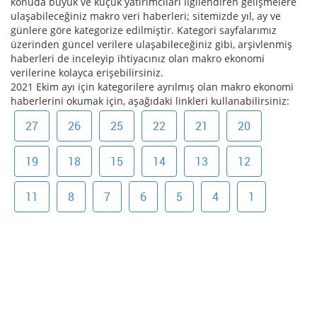
konuda büyük ve küçük yatırımcıları ilgilendiren gelişmelere
ulaşabileceğiniz makro veri haberleri; sitemizde yıl, ay ve
günlere göre kategorize edilmiştir. Kategori sayfalarımız
üzerinden güncel verilere ulaşabileceğiniz gibi, arşivlenmiş
haberleri de inceleyip ihtiyacınız olan makro ekonomi
verilerine kolayca erişebilirsiniz.
2021 Ekim ayı için kategorilere ayrılmış olan makro ekonomi
haberlerini okumak için, aşağıdaki linkleri kullanabilirsiniz:
27
26
25
22
21
20
19
18
15
14
13
12
11
8
7
6
5
4
1