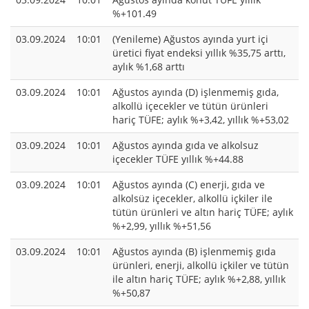
%+101.49
03.09.2024
10:01
(Yenileme) Ağustos ayında yurt içi
üretici fiyat endeksi yıllık %35,75 arttı,
aylık %1,68 arttı
03.09.2024
10:01
Ağustos ayında (D) işlenmemiş gıda,
alkollü içecekler ve tütün ürünleri
hariç TÜFE; aylık %+3,42, yıllık %+53,02
03.09.2024
10:01
Ağustos ayında gıda ve alkolsuz
içecekler TÜFE yıllık %+44.88
03.09.2024
10:01
Ağustos ayında (C) enerji, gıda ve
alkolsüz içecekler, alkollü içkiler ile
tütün ürünleri ve altın hariç TÜFE; aylık
%+2,99, yıllık %+51,56
03.09.2024
10:01
Ağustos ayında (B) işlenmemiş gıda
ürünleri, enerji, alkollü içkiler ve tütün
ile altın hariç TÜFE; aylık %+2,88, yıllık
%+50,87