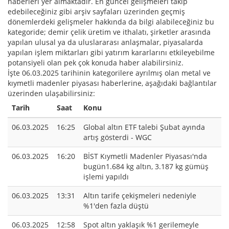
haberleri yer almaktadır. En güncel gelişmeleri takip
edebileceğiniz gibi arşiv sayfaları üzerinden geçmiş
dönemlerdeki gelişmeler hakkında da bilgi alabileceğiniz bu
kategoride; demir çelik üretim ve ithalatı, şirketler arasında
yapılan ulusal ya da uluslararası anlaşmalar, piyasalarda
yapılan işlem miktarları gibi yatırım kararlarını etkileyebilme
potansiyeli olan pek çok konuda haber alabilirsiniz.
İşte 06.03.2025 tarihinin kategorilere ayrılmış olan metal ve
kıymetli madenler piyasası haberlerine, aşağıdaki bağlantılar
üzerinden ulaşabilirsiniz:
Tarih
Saat
Konu
06.03.2025
16:25
Global altın ETF talebi Şubat ayında
artış gösterdi - WGC
06.03.2025
16:20
BİST Kıymetli Madenler Piyasası'nda
bugün1.684 kg altın, 3.187 kg gümüş
işlemi yapıldı
06.03.2025
13:31
Altın tarife çekişmeleri nedeniyle
%1'den fazla düştü
06.03.2025
12:58
Spot altın yaklaşık %1 gerilemeyle