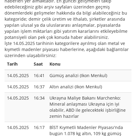
haberleri yer almaktadır. En güncel gelişmeleri takip
edebileceğiniz gibi arşiv sayfaları üzerinden geçmiş
dönemlerdeki gelişmeler hakkında da bilgi alabileceğiniz bu
kategoride; demir çelik üretim ve ithalatı, şirketler arasında
yapılan ulusal ya da uluslararası anlaşmalar, piyasalarda
yapılan işlem miktarları gibi yatırım kararlarını etkileyebilme
potansiyeli olan pek çok konuda haber alabilirsiniz.
İşte 14.05.2025 tarihinin kategorilere ayrılmış olan metal ve
kıymetli madenler piyasası haberlerine, aşağıdaki bağlantılar
üzerinden ulaşabilirsiniz:
Tarih
Saat
Konu
14.05.2025
16:41
Gümüş analizi (Ikon Menkul)
14.05.2025
16:37
Altın analizi (Ikon Menkul)
14.05.2025
16:34
Ukrayna Maliye Bakanı Marchenko:
Mineral anlaşması Ukrayna için iyi
olabilir, ABD ile gelecekteki işbirliğine
zemin hazırlar
14.05.2025
16:17
BİST Kıymetli Madenler Piyasası'nda
bugün 1.078 kg altın, 109 kg gümüş