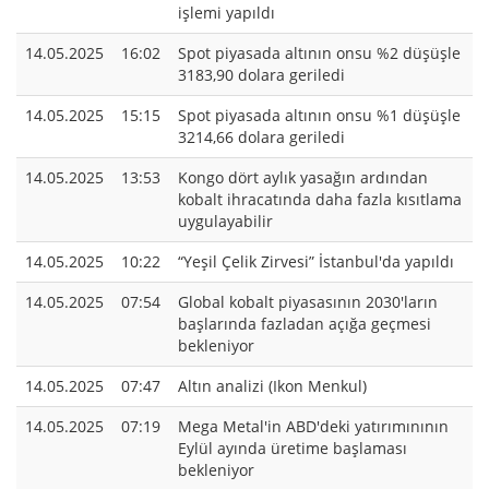
işlemi yapıldı
14.05.2025
16:02
Spot piyasada altının onsu %2 düşüşle
3183,90 dolara geriledi
14.05.2025
15:15
Spot piyasada altının onsu %1 düşüşle
3214,66 dolara geriledi
14.05.2025
13:53
Kongo dört aylık yasağın ardından
kobalt ihracatında daha fazla kısıtlama
uygulayabilir
14.05.2025
10:22
“Yeşil Çelik Zirvesi” İstanbul'da yapıldı
14.05.2025
07:54
Global kobalt piyasasının 2030'ların
başlarında fazladan açığa geçmesi
bekleniyor
14.05.2025
07:47
Altın analizi (Ikon Menkul)
14.05.2025
07:19
Mega Metal'in ABD'deki yatırımınının
Eylül ayında üretime başlaması
bekleniyor