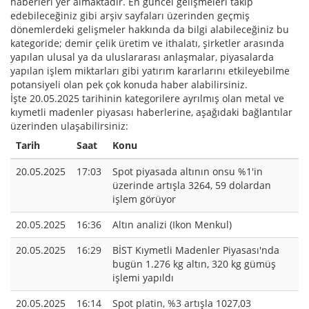
haberleri yer almaktadır. En güncel gelişmeleri takip
edebileceğiniz gibi arşiv sayfaları üzerinden geçmiş
dönemlerdeki gelişmeler hakkında da bilgi alabileceğiniz bu
kategoride; demir çelik üretim ve ithalatı, şirketler arasında
yapılan ulusal ya da uluslararası anlaşmalar, piyasalarda
yapılan işlem miktarları gibi yatırım kararlarını etkileyebilme
potansiyeli olan pek çok konuda haber alabilirsiniz.
İşte 20.05.2025 tarihinin kategorilere ayrılmış olan metal ve
kıymetli madenler piyasası haberlerine, aşağıdaki bağlantılar
üzerinden ulaşabilirsiniz:
Tarih
Saat
Konu
20.05.2025
17:03
Spot piyasada altının onsu %1'in
üzerinde artışla 3264, 59 dolardan
işlem görüyor
20.05.2025
16:36
Altın analizi (Ikon Menkul)
20.05.2025
16:29
BİST Kıymetli Madenler Piyasası'nda
bugün 1.276 kg altın, 320 kg gümüş
işlemi yapıldı
20.05.2025
16:14
Spot platin, %3 artışla 1027,03