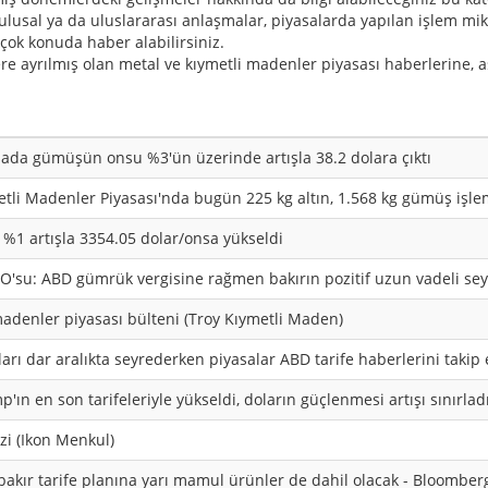
n ulusal ya da uluslararası anlaşmalar, piyasalarda yapılan işlem mikt
 çok konuda haber alabilirsiniz.
lere ayrılmış olan metal ve kıymetli madenler piyasası haberlerine, 
sada gümüşün onsu %3'ün üzerinde artışla 38.2 dolara çıktı
tli Madenler Piyasası'nda bugün 225 kg altın, 1.568 kg gümüş işlem
, %1 artışla 3354.05 dolar/onsa yükseldi
EO'su: ABD gümrük vergisine rağmen bakırın pozitif uzun vadeli se
madenler piyasası bülteni (Troy Kıymetli Maden)
tları dar aralıkta seyrederken piyasalar ABD tarife haberlerini takip 
p'ın en son tarifeleriyle yükseldi, doların güçlenmesi artışı sınırlad
izi (Ikon Menkul)
bakır tarife planına yarı mamul ürünler de dahil olacak - Bloombe