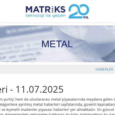
HABERLER
ri - 11.07.2025
m yurtiçi hem de uluslararası metal piyasalarında meydana gelen ö
tegorilere ayrılmış metal haberleri sayfalarında, güvenli kaynaklar
ve kıymetli madenler piyasası haberleri yer almaktadır. En güncel 
miş dönemlerdeki gelişmeler hakkında da bilgi alabileceğiniz bu kat