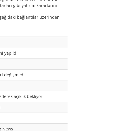
arları gibi yatırım kararlarını
aşağıdaki bağlantılar üzerinden
i yapıldı
yri değişmedi
ederek açıklık bekliyor
ı
rg News