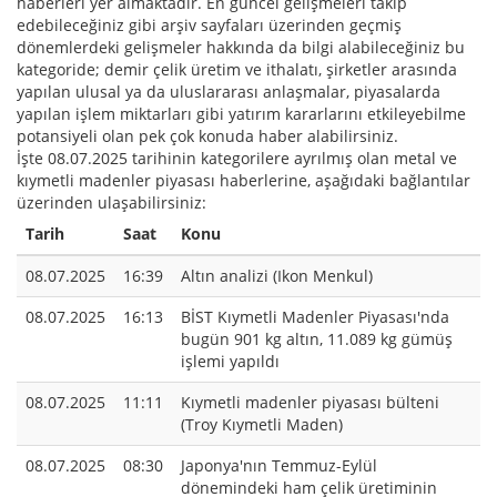
haberleri yer almaktadır. En güncel gelişmeleri takip
edebileceğiniz gibi arşiv sayfaları üzerinden geçmiş
dönemlerdeki gelişmeler hakkında da bilgi alabileceğiniz bu
kategoride; demir çelik üretim ve ithalatı, şirketler arasında
yapılan ulusal ya da uluslararası anlaşmalar, piyasalarda
yapılan işlem miktarları gibi yatırım kararlarını etkileyebilme
potansiyeli olan pek çok konuda haber alabilirsiniz.
İşte 08.07.2025 tarihinin kategorilere ayrılmış olan metal ve
kıymetli madenler piyasası haberlerine, aşağıdaki bağlantılar
üzerinden ulaşabilirsiniz:
Tarih
Saat
Konu
08.07.2025
16:39
Altın analizi (Ikon Menkul)
08.07.2025
16:13
BİST Kıymetli Madenler Piyasası'nda
bugün 901 kg altın, 11.089 kg gümüş
işlemi yapıldı
08.07.2025
11:11
Kıymetli madenler piyasası bülteni
(Troy Kıymetli Maden)
08.07.2025
08:30
Japonya'nın Temmuz-Eylül
dönemindeki ham çelik üretiminin