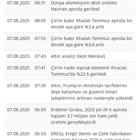
07.08.2025
08:31
Dünya alüminyum oksit üretimi
Haziran ayında geriledi
07.08.2025
08:05
Çin'in bakır ithalatı Temmuz ayında bir
önceki aya göre %3,4 arttı
07.08.2025
07:55
Çin'in bakır ithalatı Temmuz ayında bir
önceki aya göre %3,4 arttı
07.08.2025
07:43
Altın analizi (Ikon Menkul)
07.08.2025
07:41
Çin'in nadir toprak elementi ihracatı
Temmuz'da %22.6 geriledi
07.08.2025
07:35
Altın, Trump'ın Hindistan tarifelerini
ikiye katlaması ve güvenli liman
taleplerinin artması nedeniyle yükseldi
07.08.2025
06:59
Erdemir Grubu, 2025 yılı ilk 6 ayında
toplam 3,7 milyon ton ham çelik
üretimi gerçekleştirdi
07.08.2025
06:59
EREGL Ereğli Demir ve Çelik Fabrikaları
konsolide bilanço 2025 6 aylık net karı