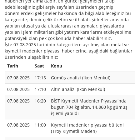
haberleri yer almaktadır. En güncel gelişmeleri takip
edebileceğiniz gibi arşiv sayfaları üzerinden geçmiş
dönemlerdeki gelişmeler hakkında da bilgi alabileceğiniz bu
kategoride; demir çelik üretim ve ithalatı, şirketler arasında
yapılan ulusal ya da uluslararası anlaşmalar, piyasalarda
yapılan işlem miktarları gibi yatırım kararlarını etkileyebilme
potansiyeli olan pek çok konuda haber alabilirsiniz.
İşte 07.08.2025 tarihinin kategorilere ayrılmış olan metal ve
kıymetli madenler piyasası haberlerine, aşağıdaki bağlantılar
üzerinden ulaşabilirsiniz:
Tarih
Saat
Konu
07.08.2025
17:15
Gümüş analizi (Ikon Menkul)
07.08.2025
17:10
Altın analizi (Ikon Menkul)
07.08.2025
16:20
BİST Kıymetli Madenler Piyasası'nda
bugün 704 kg altın, 14.860 kg gümüş
işlemi yapıldı
07.08.2025
11:00
Kıymetli madenler piyasası bülteni
(Troy Kıymetli Maden)