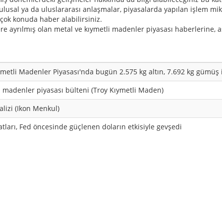
n ulusal ya da uluslararası anlaşmalar, piyasalarda yapılan işlem mikt
 çok konuda haber alabilirsiniz.
lere ayrılmış olan metal ve kıymetli madenler piyasası haberlerine, 
ymetli Madenler Piyasası'nda bugün 2.575 kg altın, 7.692 kg gümüş i
i madenler piyasası bülteni (Troy Kıymetli Maden)
alizi (Ikon Menkul)
yatları, Fed öncesinde güçlenen doların etkisiyle gevşedi