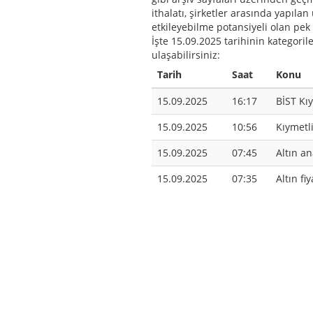
ithalatı, şirketler arasında yapıla
etkileyebilme potansiyeli olan pek
İşte 15.09.2025 tarihinin kategori
ulaşabilirsiniz:
Tarih
Saat
Konu
15.09.2025
16:17
BİST Kı
15.09.2025
10:56
Kıymetl
15.09.2025
07:45
Altın an
15.09.2025
07:35
Altın fi