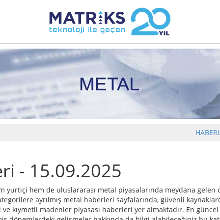
HABER
ri - 15.09.2025
m yurtiçi hem de uluslararası metal piyasalarında meydana gelen ö
tegorilere ayrılmış metal haberleri sayfalarında, güvenli kaynaklar
ve kıymetli madenler piyasası haberleri yer almaktadır. En güncel 
miş dönemlerdeki gelişmeler hakkında da bilgi alabileceğiniz bu kat