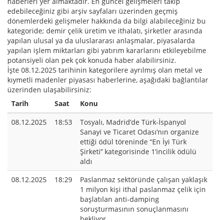
haberleri yer almaktadır. En güncel gelişmeleri takip
edebileceğiniz gibi arşiv sayfaları üzerinden geçmiş
dönemlerdeki gelişmeler hakkında da bilgi alabileceğiniz bu
kategoride; demir çelik üretim ve ithalatı, şirketler arasında
yapılan ulusal ya da uluslararası anlaşmalar, piyasalarda
yapılan işlem miktarları gibi yatırım kararlarını etkileyebilme
potansiyeli olan pek çok konuda haber alabilirsiniz.
İşte 08.12.2025 tarihinin kategorilere ayrılmış olan metal ve
kıymetli madenler piyasası haberlerine, aşağıdaki bağlantılar
üzerinden ulaşabilirsiniz:
Tarih
Saat
Konu
08.12.2025
18:53
Tosyalı, Madrid’de Türk-İspanyol
Sanayi ve Ticaret Odası’nın organize
ettiği ödül töreninde “En İyi Türk
Şirketi’’ kategorisinde 1’incilik ödülü
aldı
08.12.2025
18:29
Paslanmaz sektöründe çalışan yaklaşık
1 milyon kişi ithal paslanmaz çelik için
başlatılan anti-damping
soruşturmasının sonuçlanmasını
bekliyor