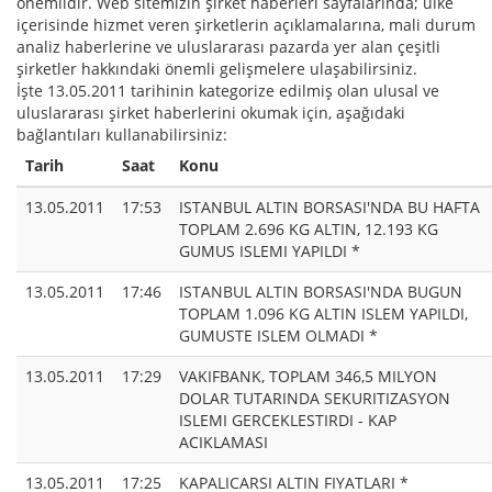
önemlidir. Web sitemizin şirket haberleri sayfalarında; ülke
içerisinde hizmet veren şirketlerin açıklamalarına, mali durum
analiz haberlerine ve uluslararası pazarda yer alan çeşitli
şirketler hakkındaki önemli gelişmelere ulaşabilirsiniz.
İşte 13.05.2011 tarihinin kategorize edilmiş olan ulusal ve
uluslararası şirket haberlerini okumak için, aşağıdaki
bağlantıları kullanabilirsiniz:
Tarih
Saat
Konu
13.05.2011
17:53
ISTANBUL ALTIN BORSASI'NDA BU HAFTA
TOPLAM 2.696 KG ALTIN, 12.193 KG
GUMUS ISLEMI YAPILDI *
13.05.2011
17:46
ISTANBUL ALTIN BORSASI'NDA BUGUN
TOPLAM 1.096 KG ALTIN ISLEM YAPILDI,
GUMUSTE ISLEM OLMADI *
13.05.2011
17:29
VAKIFBANK, TOPLAM 346,5 MILYON
DOLAR TUTARINDA SEKURITIZASYON
ISLEMI GERCEKLESTIRDI - KAP
ACIKLAMASI
13.05.2011
17:25
KAPALICARSI ALTIN FIYATLARI *