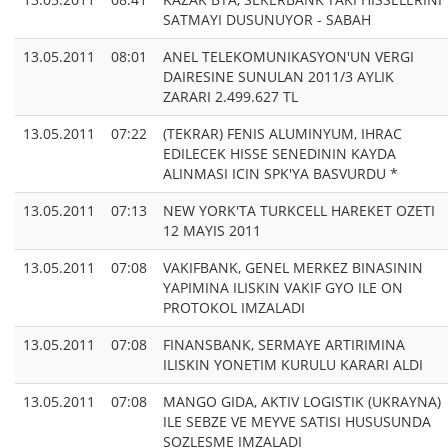
SATMAYI DUSUNUYOR - SABAH
13.05.2011
08:01
ANEL TELEKOMUNIKASYON'UN VERGI
DAIRESINE SUNULAN 2011/3 AYLIK
ZARARI 2.499.627 TL
13.05.2011
07:22
(TEKRAR) FENIS ALUMINYUM, IHRAC
EDILECEK HISSE SENEDININ KAYDA
ALINMASI ICIN SPK'YA BASVURDU *
13.05.2011
07:13
NEW YORK'TA TURKCELL HAREKET OZETI
12 MAYIS 2011
13.05.2011
07:08
VAKIFBANK, GENEL MERKEZ BINASININ
YAPIMINA ILISKIN VAKIF GYO ILE ON
PROTOKOL IMZALADI
13.05.2011
07:08
FINANSBANK, SERMAYE ARTIRIMINA
ILISKIN YONETIM KURULU KARARI ALDI
13.05.2011
07:08
MANGO GIDA, AKTIV LOGISTIK (UKRAYNA)
ILE SEBZE VE MEYVE SATISI HUSUSUNDA
SOZLESME IMZALADI