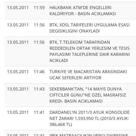
13.05.2011
11:59
HALKBANK ATM'DE ENGELLERI
KALDIRIYOR - BASIN ACIKLAMASI
13.05.2011
11:56
BTK, XDSL TARIFELERI UYGULAMA ESASI
DEGISIKLIGINI ONAYLADI
13.05.2011
11:56
BTK, T.TELEKOM TARAFINDAN
REDDEDILEN ORTAK YERLESIM VE TESIS
PAYLASIMI TALEPLERINE DAIR KARARINI
ACIKLADI
13.05.2011
11:46
TURKIYE VE MACARISTAN ARASINDAKI
UCAK SEFERLERI ARTIYOR
13.05.2011
11:43
SEKERBANK'TAN, "14 MAYIS DUNYA
CIFTCILER GUNU"NE OZEL MASRAFSIZ
KREDI- BASIN ACIKLAMASI
13.05.2011
11:41
DARDANEL'IN 2011/3 AYLIK KONSOLIDE
NET ZARARI 1,593,950 TL (2010/3 AYLIK:
386,468 TL)
13.05.2011
11:41
IPEK MATBAACILIK'IN VERGI DAIRESINE