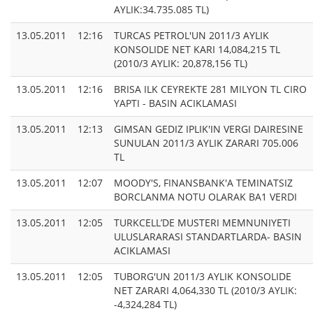
AYLIK:34.735.085 TL)
13.05.2011
12:16
TURCAS PETROL'UN 2011/3 AYLIK
KONSOLIDE NET KARI 14,084,215 TL
(2010/3 AYLIK: 20,878,156 TL)
13.05.2011
12:16
BRISA ILK CEYREKTE 281 MILYON TL CIRO
YAPTI - BASIN ACIKLAMASI
13.05.2011
12:13
GIMSAN GEDIZ IPLIK'IN VERGI DAIRESINE
SUNULAN 2011/3 AYLIK ZARARI 705.006
TL
13.05.2011
12:07
MOODY'S, FINANSBANK'A TEMINATSIZ
BORCLANMA NOTU OLARAK BA1 VERDI
13.05.2011
12:05
TURKCELL’DE MUSTERI MEMNUNIYETI
ULUSLARARASI STANDARTLARDA- BASIN
ACIKLAMASI
13.05.2011
12:05
TUBORG'UN 2011/3 AYLIK KONSOLIDE
NET ZARARI 4,064,330 TL (2010/3 AYLIK:
-4,324,284 TL)