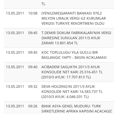
TL
13.05.2011
10:08
(YENILEME)GARANTI BANKASI 970,2
MILYON LIRALIK VERGI ILE KURUMLAR
VERGISI TURKIYE REKORTMENI OLDU
13.05.2011
09:45
T.DEMIR DOKUM FABRIKALARI'NIN VERGI
DAIRESINE SUNULAN 2011/3 AYLIK
ZARARI 13.801.854 TL
13.05.2011
09:45
KOC TOPLULUGU YILA GUCLU BIR
BASLANGIC YAPTI - BASIN ACIKLAMASI
13.05.2011
09:40
ACIBADEM SAGLIK'IN 2011/3 AYLIK
KONSOLIDE NET KARI 25.516.451 TL
(2010/3 AYLIK: 17.707.813 TL)
13.05.2011
09:32
DEVA HOLDING'IN 2011/3 AYLIK
KONSOLIDE NET KARI 14.583.737 TL
(2010/3 AYLIK: 4.046.031 TL)
13.05.2011
09:26
BANK ASYA GENEL MUDURU: TURK
SIRKETLERINE AFRIKA KAPISINI ACACAGIZ