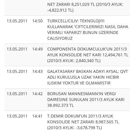
NET ZARARI 8,251,029 TL (2010/3 AYLIK:
-4,822,912 TL)
13.05.2011
14:50
TURKCELL/CILIV: TEKNOLOJIYI
KULLANARAK 'CIFTCILERIMIZI NASIL DAHA
VERIMLI YAPARIZ? BUNUN UZERINDE
CALISIYORUZ
13.05.2011
14:49
COMPONENTA DOKUMCULUK'UN 2011/3
AYLIK KONSOLIDE NET KARI 12,494,761 TL
(2010/3 AYLIK: 2,840,340 TL)
13.05.2011
14:43
GALATASARAY BASKAN ADAYI AYSAL: QVT
ADLI KURULUSLA UZAK YAKIN HICBIR
ILISKIM YOKTUR VE OLMAMISTIR
13.05.2011
14:42
BORUSAN MANNESMANN'IN VERGI
DAIRESINE SUNULAN 2011/3 AYLIK KARI
38.892.373 TL
13.05.2011
14:41
T.DEMIR DOKUM'UN 2011/3 AYLIK
KONSOLIDE NET ZARARI 8,987,565 TL
(2010/3 AYLIK: -3,678,798 TL)