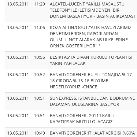
13.05.2011
11:20
ALCATEL-LUCENT "AKILLI MASAUSTU
TELEFON" ILE ILETISIMDE YENI BIR
DONEM BASLATIYOR - BASIN ACIKLAMASI
13.05.2011
11:06
KOZA ALTIN/OGUT:''ATIK HAVUZLARIMIZ
DENETIMLERDEN, RAPORLARDAN
OLUMLU NOT ALARAK AB ULKELERINE
ORNEK GOSTERILIYOR'' *
13.05.2011
10:56
BESIKTAS'TA DIVAN KURULU TOPLANTISI
YARIN YAPILACAK
13.05.2011
10:52
BANVIT/GORENER:BU YIL TONAJDA % 17-
18 CIRODA % 15-16 BUYUME
HEDEFLIYORUZ -CNBCE
13.05.2011
10:51
SUNEXPRESS, ISTANBUL'DAN BODRUM VE
DALAMAN UCUSLARINA BASLIYOR
13.05.2011
10:51
BANVIT/GORENER: 2011'I KARLI
KAPATIRSAK MUTLU OLACAGIZ
13.05.2011
10:49
BANVIT/GORENER:ITHALAT VERGISI %60'A