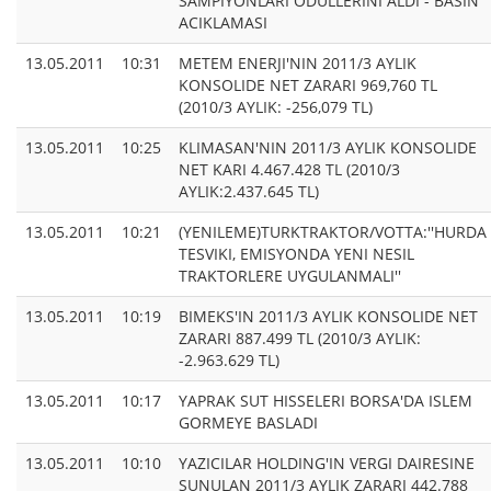
SAMPIYONLARI ODULLERINI ALDI - BASIN
ACIKLAMASI
13.05.2011
10:31
METEM ENERJI'NIN 2011/3 AYLIK
KONSOLIDE NET ZARARI 969,760 TL
(2010/3 AYLIK: -256,079 TL)
13.05.2011
10:25
KLIMASAN'NIN 2011/3 AYLIK KONSOLIDE
NET KARI 4.467.428 TL (2010/3
AYLIK:2.437.645 TL)
13.05.2011
10:21
(YENILEME)TURKTRAKTOR/VOTTA:''HURDA
TESVIKI, EMISYONDA YENI NESIL
TRAKTORLERE UYGULANMALI''
13.05.2011
10:19
BIMEKS'IN 2011/3 AYLIK KONSOLIDE NET
ZARARI 887.499 TL (2010/3 AYLIK:
-2.963.629 TL)
13.05.2011
10:17
YAPRAK SUT HISSELERI BORSA'DA ISLEM
GORMEYE BASLADI
13.05.2011
10:10
YAZICILAR HOLDING'IN VERGI DAIRESINE
SUNULAN 2011/3 AYLIK ZARARI 442.788