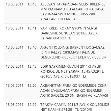
13.05.2011
13:48
ASELSAN TARAFINDAN GELISTIRILEN 35
MM KM NAMLULU ALCAK IRTIFA HAVA
SAVUNMA SISTEMINDE FNSS ZIRHLI
ARACLARI KULLANILAC
13.05.2011
13:41
YAPI KREDI KORAY GYO'NIN VERGI
DAIRESINE SUNULAN 2011/3 AYLIK
ZARARI 884.133 TL
13.05.2011
13:40
AKFEN HOLDING: BASKENT DOGALGAZ
ICIN IHALEYE CIKILMASI HALINDE
DEGERLENDIRILEREK TEKLIF VERILEBILIR
13.05.2011
12:43
EDIP GAYRIMENKUL'UN 2011/3 AYLIK
KONSOLIDE NET ZARARI 13,457,329 TL
(2010/3 AYLIK: 8,618,937 TL)
13.05.2011
12:20
AKBANK’TAN PARA GONDERMEDE CIGIR
ACAN UYGULAMA:PARA GONDERMEK
ARTIK SADECE 20 SN- BASIN ACIKLAMASI
13.05.2011
12:20
TRAKYA CAM'IN 2011/3 AYLIK KONSOLIDE
NET KARI 43,271,251 TL (2010/3