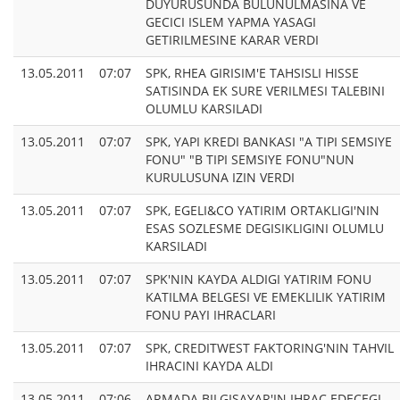
DUYURUSUNDA BULUNULMASINA VE
GECICI ISLEM YAPMA YASAGI
GETIRILMESINE KARAR VERDI
13.05.2011
07:07
SPK, RHEA GIRISIM'E TAHSISLI HISSE
SATISINDA EK SURE VERILMESI TALEBINI
OLUMLU KARSILADI
13.05.2011
07:07
SPK, YAPI KREDI BANKASI "A TIPI SEMSIYE
FONU" "B TIPI SEMSIYE FONU"NUN
KURULUSUNA IZIN VERDI
13.05.2011
07:07
SPK, EGELI&CO YATIRIM ORTAKLIGI'NIN
ESAS SOZLESME DEGISIKLIGINI OLUMLU
KARSILADI
13.05.2011
07:07
SPK'NIN KAYDA ALDIGI YATIRIM FONU
KATILMA BELGESI VE EMEKLILIK YATIRIM
FONU PAYI IHRACLARI
13.05.2011
07:07
SPK, CREDITWEST FAKTORING'NIN TAHVIL
IHRACINI KAYDA ALDI
13.05.2011
07:06
ARMADA BILGISAYAR'IN IHRAC EDECEGI