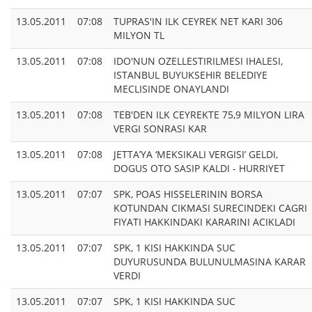
13.05.2011
07:08
TUPRAS'IN ILK CEYREK NET KARI 306
MILYON TL
13.05.2011
07:08
IDO'NUN OZELLESTIRILMESI IHALESI,
ISTANBUL BUYUKSEHIR BELEDIYE
MECLISINDE ONAYLANDI
13.05.2011
07:08
TEB'DEN ILK CEYREKTE 75,9 MILYON LIRA
VERGI SONRASI KAR
13.05.2011
07:08
JETTA’YA ‘MEKSIKALI VERGISI’ GELDI,
DOGUS OTO SASIP KALDI - HURRIYET
13.05.2011
07:07
SPK, POAS HISSELERININ BORSA
KOTUNDAN CIKMASI SURECINDEKI CAGRI
FIYATI HAKKINDAKI KARARINI ACIKLADI
13.05.2011
07:07
SPK, 1 KISI HAKKINDA SUC
DUYURUSUNDA BULUNULMASINA KARAR
VERDI
13.05.2011
07:07
SPK, 1 KISI HAKKINDA SUC