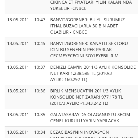
CIKINCA ET FIYATLARI YILIN KALANINDA
YUKSELIR -CNBCE
13.05.2011
10:47
BANVIT/GORENER: BU YIL SURUMUZ
ITHAL BUZAGILARLA 30 BIN ADET
OLABILIR - CNBCE
13.05.2011
10:45
BANVIT/GORENER: KANATLI SEKTORU
ICIN BU SENENIN PEK PARLAK
GECMEYECEGINI SOYLEYEBILIRIM
13.05.2011
10:37
DENIZLI CAM'IN 2011/3 AYLIK KONSOLIDE
NET KARI 1,288,598 TL (2010/3
AYLIK:-160,292 TL)
13.05.2011
10:36
BIRLIK MENSUCAT'IN 2011/3 AYLIK
KONSOLIDE NET ZARARI 977,178 TL
(2010/3 AYLIK: -1,343,242 TL)
13.05.2011
10:35
GALATASARAY'DA OLAGANUSTU SECIM
GENEL KURULU YARIN YAPILACAK
13.05.2011
10:34
ECZACIBASI'NIN INOVASYON