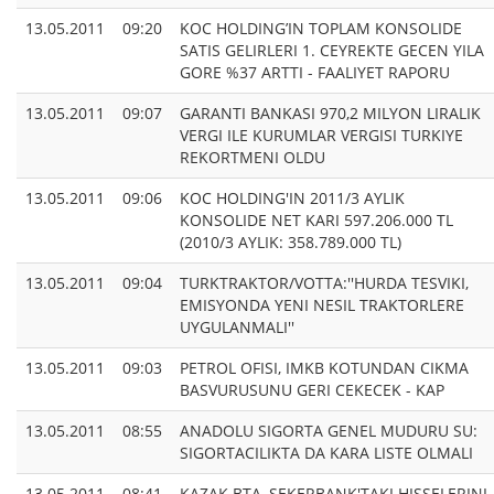
13.05.2011
09:20
KOC HOLDING’IN TOPLAM KONSOLIDE
SATIS GELIRLERI 1. CEYREKTE GECEN YILA
GORE %37 ARTTI - FAALIYET RAPORU
13.05.2011
09:07
GARANTI BANKASI 970,2 MILYON LIRALIK
VERGI ILE KURUMLAR VERGISI TURKIYE
REKORTMENI OLDU
13.05.2011
09:06
KOC HOLDING'IN 2011/3 AYLIK
KONSOLIDE NET KARI 597.206.000 TL
(2010/3 AYLIK: 358.789.000 TL)
13.05.2011
09:04
TURKTRAKTOR/VOTTA:''HURDA TESVIKI,
EMISYONDA YENI NESIL TRAKTORLERE
UYGULANMALI''
13.05.2011
09:03
PETROL OFISI, IMKB KOTUNDAN CIKMA
BASVURUSUNU GERI CEKECEK - KAP
13.05.2011
08:55
ANADOLU SIGORTA GENEL MUDURU SU:
SIGORTACILIKTA DA KARA LISTE OLMALI
13.05.2011
08:41
KAZAK BTA, SEKERBANK'TAKI HISSELERINI