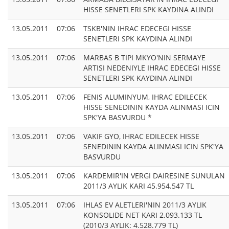
HISSE SENETLERI SPK KAYDINA ALINDI
13.05.2011
07:06
TSKB'NIN IHRAC EDECEGI HISSE
SENETLERI SPK KAYDINA ALINDI
13.05.2011
07:06
MARBAS B TIPI MKYO'NIN SERMAYE
ARTISI NEDENIYLE IHRAC EDECEGI HISSE
SENETLERI SPK KAYDINA ALINDI
13.05.2011
07:06
FENIS ALUMINYUM, IHRAC EDILECEK
HISSE SENEDININ KAYDA ALINMASI ICIN
SPK'YA BASVURDU *
13.05.2011
07:06
VAKIF GYO, IHRAC EDILECEK HISSE
SENEDININ KAYDA ALINMASI ICIN SPK'YA
BASVURDU
13.05.2011
07:06
KARDEMIR'IN VERGI DAIRESINE SUNULAN
2011/3 AYLIK KARI 45.954.547 TL
13.05.2011
07:06
IHLAS EV ALETLERI'NIN 2011/3 AYLIK
KONSOLIDE NET KARI 2.093.133 TL
(2010/3 AYLIK: 4.528.779 TL)