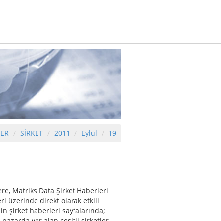
LER
SİRKET
2011
Eylül
19
re, Matriks Data Şirket Haberleri
eri üzerinde direkt olarak etkili
n şirket haberleri sayfalarında;
pazarda yer alan çeşitli şirketler