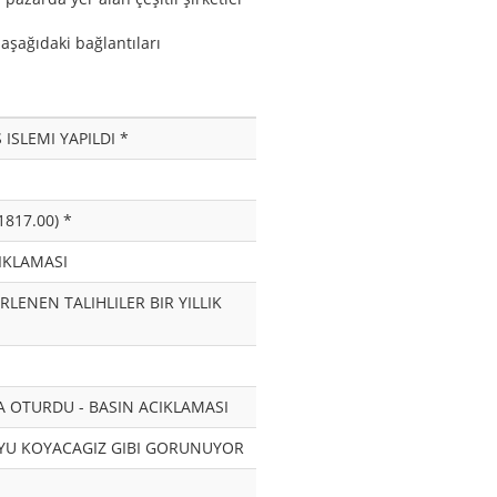
 aşağıdaki bağlantıları
ISLEMI YAPILDI *
817.00) *
IKLAMASI
RLENEN TALIHLILER BIR YILLIK
A OTURDU - BASIN ACIKLAMASI
ROYU KOYACAGIZ GIBI GORUNUYOR