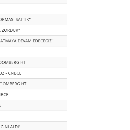
ORMASI SATTIK''
 ZORDUR''
RATMAYA DEVAM EDECEGIZ''
BLOOMBERG HT
UZ - CNBCE
BLOOMBERG HT
NBCE
E
GINI ALDI"