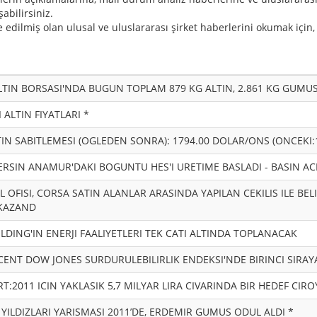
abilirsiniz.
e edilmiş olan ulusal ve uluslararası şirket haberlerini okumak için,
LTIN BORSASI'NDA BUGUN TOPLAM 879 KG ALTIN, 2.861 KG GUMUS 
 ALTIN FIYATLARI *
IN SABITLEMESI (OGLEDEN SONRA): 1794.00 DOLAR/ONS (ONCEKI:1
ERSIN ANAMUR'DAKI BOGUNTU HES'I URETIME BASLADI - BASIN AC
 OFISI, CORSA SATIN ALANLAR ARASINDA YAPILAN CEKILIS ILE BELI
 KAZAND
LDING'IN ENERJI FAALIYETLERI TEK CATI ALTINDA TOPLANACAK
CENT DOW JONES SURDURULEBILIRLIK ENDEKSI'NDE BIRINCI SIRAY
T:2011 ICIN YAKLASIK 5,7 MILYAR LIRA CIVARINDA BIR HEDEF CI
YILDIZLARI YARISMASI 2011’DE, ERDEMIR GUMUS ODUL ALDI *