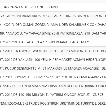
ARIBAS PARA ENDEKSLI FONU CIKARDI
KIGILI:''FENERIUMLARDA REKORLAR KIRDIK. 75 BIN YENI SEZON F
I KOC:''LIDER OLMAK ZORDUR. AMA LIDER KALABILMEK COK DAHA
IR: ''ANADOLU'YA YAPACAGIMIZ YENI YATIRIMLARLA ISTIHDAM YA
T:''2012'DE HAFTADA EN AZ 2 SUPERMARKET ACACAGIZ''
T: 2011 ILK 6 AYDA FAVOK %16 ARTISLA 173 MILYON TL OLDU - 
T: 2012'DE YAKLASIK 100 YENI HIPERMARKET ACMAYI HEDEFLIYOR
T: KUCUK SEGMENTTE M-JET MARKASI ILE MAGAZA ACACAGIZ - 
T: 2011 BUYUME HEEDFIMIZ % 11, 2012'DE BU RAKAMI ASARIZ - C
T:2012'DE SATIN ALMALARDA FIRSATLARI DEGERLENDIRIRIZ-CNBC
T: 2012'DE 140-150 MILYON TL YATIRIM ONGORUYORUZ - CNBCE
EM:"IZOCAM, EKSTRUDE POLISTIREN URETIMINDE TURKIYE LIDERLI