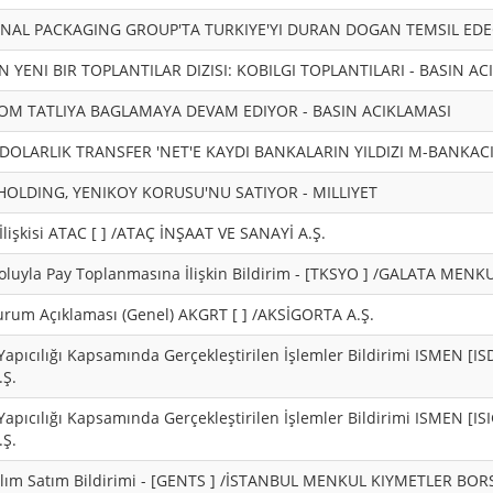
NAL PACKAGING GROUP'TA TURKIYE'YI DURAN DOGAN TEMSIL EDEC
 YENI BIR TOPLANTILAR DIZISI: KOBILGI TOPLANTILARI - BASIN AC
OM TATLIYA BAGLAMAYA DEVAM EDIYOR - BASIN ACIKLAMASI
 DOLARLIK TRANSFER 'NET'E KAYDI BANKALARIN YILDIZI M-BANKAC
OLDING, YENIKOY KORUSU'NU SATIYOR - MILLIYET
 İlişkisi ATAC [ ] /ATAÇ İNŞAAT VE SANAYİ A.Ş.
Yoluyla Pay Toplanmasına İlişkin Bildirim - [TKSYO ] /GALATA MEN
urum Açıklaması (Genel) AKGRT [ ] /AKSİGORTA A.Ş.
Yapıcılığı Kapsamında Gerçekleştirilen İşlemler Bildirimi ISMEN [I
Ş.
Yapıcılığı Kapsamında Gerçekleştirilen İşlemler Bildirimi ISMEN [I
Ş.
Alım Satım Bildirimi - [GENTS ] /İSTANBUL MENKUL KIYMETLER BOR