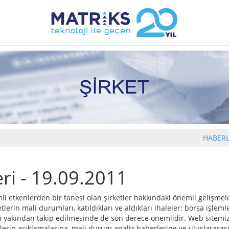
HABER
eri - 19.09.2011
 etkenlerden bir tanesi olan şirketler hakkındaki önemli gelişmele
tlerin mali durumları, katıldıkları ve aldıkları ihaleler; borsa işleml
n yakından takip edilmesinde de son derece önemlidir. Web sitemizi
lerin açıklamalarına, mali durum analiz haberlerine ve uluslararası 