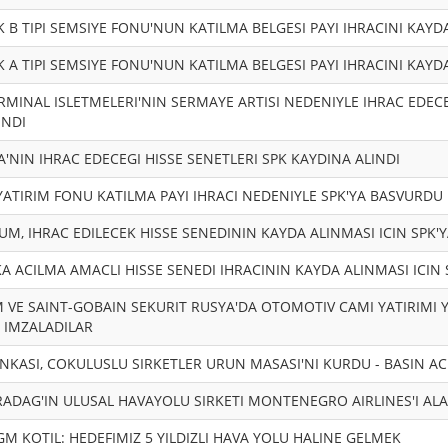
 B TIPI SEMSIYE FONU'NUN KATILMA BELGESI PAYI IHRACINI KAYD
 A TIPI SEMSIYE FONU'NUN KATILMA BELGESI PAYI IHRACINI KAYD
RMINAL ISLETMELERI'NIN SERMAYE ARTISI NEDENIYLE IHRAC EDECE
INDI
A'NIN IHRAC EDECEGI HISSE SENETLERI SPK KAYDINA ALINDI
 YATIRIM FONU KATILMA PAYI IHRACI NEDENIYLE SPK'YA BASVURDU
M, IHRAC EDILECEK HISSE SENEDININ KAYDA ALINMASI ICIN SPK'
KA ACILMA AMACLI HISSE SENEDI IHRACININ KAYDA ALINMASI ICIN
 VE SAINT-GOBAIN SEKURIT RUSYA'DA OTOMOTIV CAMI YATIRIMI Y
 IMZALADILAR
NKASI, COKULUSLU SIRKETLER URUN MASASI'NI KURDU - BASIN AC
RADAG'IN ULUSAL HAVAYOLU SIRKETI MONTENEGRO AIRLINES'I ALAC
GM KOTIL: HEDEFIMIZ 5 YILDIZLI HAVA YOLU HALINE GELMEK