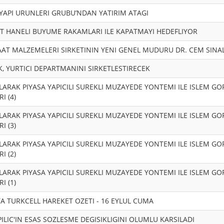
 YAPI URUNLERI GRUBU’NDAN YATIRIM ATAGI
CIFT HANELI BUYUME RAKAMLARI ILE KAPATMAYI HEDEFLIYOR
SAAT MALZEMELERI SIRKETININ YENI GENEL MUDURU DR. CEM SINA
K, YURTICI DEPARTMANINI SIRKETLESTIRECEK
ARAK PIYASA YAPICILI SUREKLI MUZAYEDE YONTEMI ILE ISLEM G
I (4)
ARAK PIYASA YAPICILI SUREKLI MUZAYEDE YONTEMI ILE ISLEM G
I (3)
ARAK PIYASA YAPICILI SUREKLI MUZAYEDE YONTEMI ILE ISLEM G
I (2)
ARAK PIYASA YAPICILI SUREKLI MUZAYEDE YONTEMI ILE ISLEM G
I (1)
A TURKCELL HAREKET OZETI - 16 EYLUL CUMA
PILIC'IN ESAS SOZLESME DEGISIKLIGINI OLUMLU KARSILADI