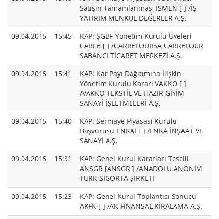
Satışın Tamamlanması ISMEN [ ] /İŞ
YATIRIM MENKUL DEĞERLER A.Ş.
09.04.2015
15:45
KAP: ŞGBF-Yönetim Kurulu Üyeleri
CARFB [ ] /CARREFOURSA CARREFOUR
SABANCI TİCARET MERKEZİ A.Ş.
09.04.2015
15:41
KAP: Kar Payı Dağıtımına İlişkin
Yönetim Kurulu Kararı VAKKO [ ]
/VAKKO TEKSTİL VE HAZIR GİYİM
SANAYİ İŞLETMELERİ A.Ş.
09.04.2015
15:40
KAP: Sermaye Piyasası Kurulu
Başvurusu ENKAI [ ] /ENKA İNŞAAT VE
SANAYİ A.Ş.
09.04.2015
15:31
KAP: Genel Kurul Kararları Tescili
ANSGR [ANSGR ] /ANADOLU ANONİM
TÜRK SİGORTA ŞİRKETİ
09.04.2015
15:23
KAP: Genel Kurul Toplantısı Sonucu
AKFK [ ] /AK FİNANSAL KİRALAMA A.Ş.