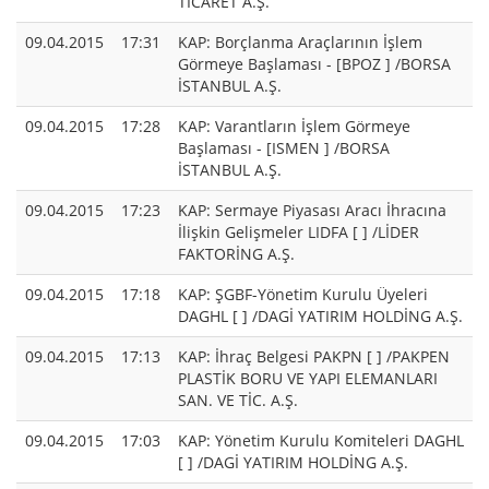
TİCARET A.Ş.
09.04.2015
17:31
KAP: Borçlanma Araçlarının İşlem
Görmeye Başlaması - [BPOZ ] /BORSA
İSTANBUL A.Ş.
09.04.2015
17:28
KAP: Varantların İşlem Görmeye
Başlaması - [ISMEN ] /BORSA
İSTANBUL A.Ş.
09.04.2015
17:23
KAP: Sermaye Piyasası Aracı İhracına
İlişkin Gelişmeler LIDFA [ ] /LİDER
FAKTORİNG A.Ş.
09.04.2015
17:18
KAP: ŞGBF-Yönetim Kurulu Üyeleri
DAGHL [ ] /DAGİ YATIRIM HOLDİNG A.Ş.
09.04.2015
17:13
KAP: İhraç Belgesi PAKPN [ ] /PAKPEN
PLASTİK BORU VE YAPI ELEMANLARI
SAN. VE TİC. A.Ş.
09.04.2015
17:03
KAP: Yönetim Kurulu Komiteleri DAGHL
[ ] /DAGİ YATIRIM HOLDİNG A.Ş.