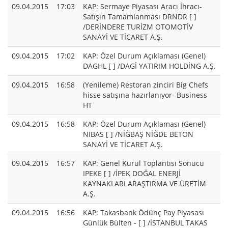
09.04.2015
17:03
KAP: Sermaye Piyasası Aracı İhracı-
Satışın Tamamlanması DRNDR [ ]
/DERİNDERE TURİZM OTOMOTİV
SANAYİ VE TİCARET A.Ş.
09.04.2015
17:02
KAP: Özel Durum Açıklaması (Genel)
DAGHL [ ] /DAGİ YATIRIM HOLDİNG A.Ş.
09.04.2015
16:58
(Yenileme) Restoran zinciri Big Chefs
hisse satışına hazırlanıyor- Business
HT
09.04.2015
16:58
KAP: Özel Durum Açıklaması (Genel)
NIBAS [ ] /NİĞBAŞ NİĞDE BETON
SANAYİ VE TİCARET A.Ş.
09.04.2015
16:57
KAP: Genel Kurul Toplantısı Sonucu
IPEKE [ ] /İPEK DOĞAL ENERJİ
KAYNAKLARI ARAŞTIRMA VE ÜRETİM
A.Ş.
09.04.2015
16:56
KAP: Takasbank Ödünç Pay Piyasası
Günlük Bülten - [ ] /İSTANBUL TAKAS