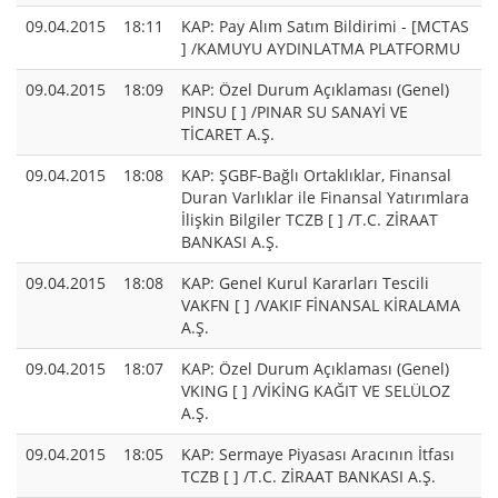
09.04.2015
18:11
KAP: Pay Alım Satım Bildirimi - [MCTAS
] /KAMUYU AYDINLATMA PLATFORMU
09.04.2015
18:09
KAP: Özel Durum Açıklaması (Genel)
PINSU [ ] /PINAR SU SANAYİ VE
TİCARET A.Ş.
09.04.2015
18:08
KAP: ŞGBF-Bağlı Ortaklıklar, Finansal
Duran Varlıklar ile Finansal Yatırımlara
İlişkin Bilgiler TCZB [ ] /T.C. ZİRAAT
BANKASI A.Ş.
09.04.2015
18:08
KAP: Genel Kurul Kararları Tescili
VAKFN [ ] /VAKIF FİNANSAL KİRALAMA
A.Ş.
09.04.2015
18:07
KAP: Özel Durum Açıklaması (Genel)
VKING [ ] /VİKİNG KAĞIT VE SELÜLOZ
A.Ş.
09.04.2015
18:05
KAP: Sermaye Piyasası Aracının İtfası
TCZB [ ] /T.C. ZİRAAT BANKASI A.Ş.