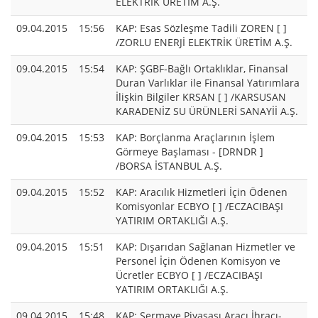
ELEKTRİK ÜRETİM A.Ş.
09.04.2015
15:56
KAP: Esas Sözleşme Tadili ZOREN [ ]
/ZORLU ENERJİ ELEKTRİK ÜRETİM A.Ş.
09.04.2015
15:54
KAP: ŞGBF-Bağlı Ortaklıklar, Finansal
Duran Varlıklar ile Finansal Yatırımlara
İlişkin Bilgiler KRSAN [ ] /KARSUSAN
KARADENİZ SU ÜRÜNLERİ SANAYİİ A.Ş.
09.04.2015
15:53
KAP: Borçlanma Araçlarının İşlem
Görmeye Başlaması - [DRNDR ]
/BORSA İSTANBUL A.Ş.
09.04.2015
15:52
KAP: Aracılık Hizmetleri İçin Ödenen
Komisyonlar ECBYO [ ] /ECZACIBAŞI
YATIRIM ORTAKLIĞI A.Ş.
09.04.2015
15:51
KAP: Dışarıdan Sağlanan Hizmetler ve
Personel İçin Ödenen Komisyon ve
Ücretler ECBYO [ ] /ECZACIBAŞI
YATIRIM ORTAKLIĞI A.Ş.
09.04.2015
15:48
KAP: Sermaye Piyasası Aracı İhracı-