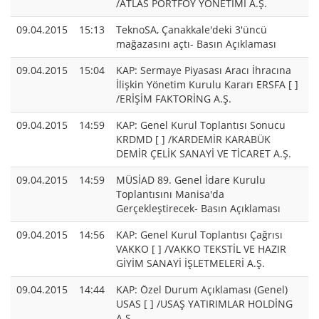
/ATLAS PORTFÖY YÖNETİMİ A.Ş.
09.04.2015
15:13
TeknoSA, Çanakkale'deki 3'üncü
mağazasını açtı- Basın Açıklaması
09.04.2015
15:04
KAP: Sermaye Piyasası Aracı İhracına
İlişkin Yönetim Kurulu Kararı ERSFA [ ]
/ERİŞİM FAKTORİNG A.Ş.
09.04.2015
14:59
KAP: Genel Kurul Toplantısı Sonucu
KRDMD [ ] /KARDEMİR KARABÜK
DEMİR ÇELİK SANAYİ VE TİCARET A.Ş.
09.04.2015
14:59
MÜSİAD 89. Genel İdare Kurulu
Toplantısını Manisa'da
Gerçekleştirecek- Basın Açıklaması
09.04.2015
14:56
KAP: Genel Kurul Toplantısı Çağrısı
VAKKO [ ] /VAKKO TEKSTİL VE HAZIR
GİYİM SANAYİ İŞLETMELERİ A.Ş.
09.04.2015
14:44
KAP: Özel Durum Açıklaması (Genel)
USAS [ ] /USAŞ YATIRIMLAR HOLDİNG
A.Ş.