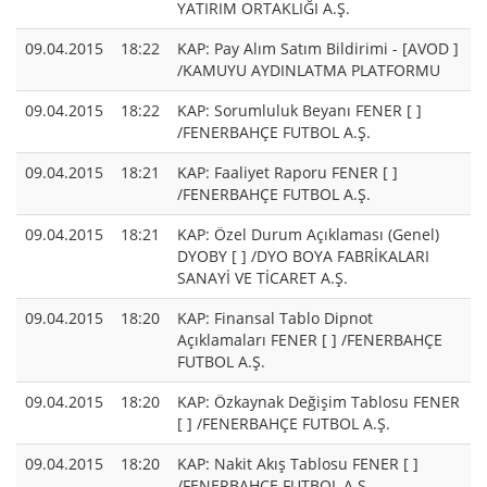
YATIRIM ORTAKLIĞI A.Ş.
09.04.2015
18:22
KAP: Pay Alım Satım Bildirimi - [AVOD ]
/KAMUYU AYDINLATMA PLATFORMU
09.04.2015
18:22
KAP: Sorumluluk Beyanı FENER [ ]
/FENERBAHÇE FUTBOL A.Ş.
09.04.2015
18:21
KAP: Faaliyet Raporu FENER [ ]
/FENERBAHÇE FUTBOL A.Ş.
09.04.2015
18:21
KAP: Özel Durum Açıklaması (Genel)
DYOBY [ ] /DYO BOYA FABRİKALARI
SANAYİ VE TİCARET A.Ş.
09.04.2015
18:20
KAP: Finansal Tablo Dipnot
Açıklamaları FENER [ ] /FENERBAHÇE
FUTBOL A.Ş.
09.04.2015
18:20
KAP: Özkaynak Değişim Tablosu FENER
[ ] /FENERBAHÇE FUTBOL A.Ş.
09.04.2015
18:20
KAP: Nakit Akış Tablosu FENER [ ]
/FENERBAHÇE FUTBOL A.Ş.