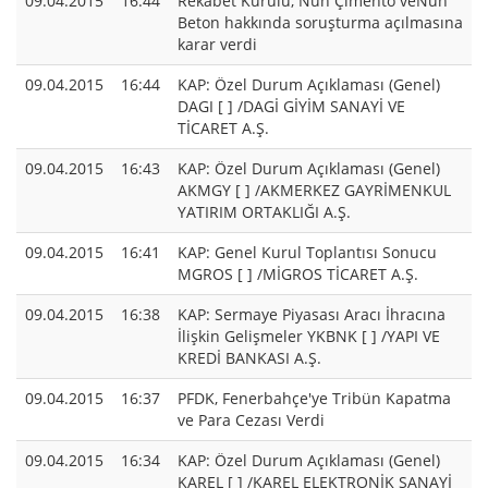
09.04.2015
16:44
Rekabet Kurulu, Nuh Çimento veNuh
Beton hakkında soruşturma açılmasına
karar verdi
09.04.2015
16:44
KAP: Özel Durum Açıklaması (Genel)
DAGI [ ] /DAGİ GİYİM SANAYİ VE
TİCARET A.Ş.
09.04.2015
16:43
KAP: Özel Durum Açıklaması (Genel)
AKMGY [ ] /AKMERKEZ GAYRİMENKUL
YATIRIM ORTAKLIĞI A.Ş.
09.04.2015
16:41
KAP: Genel Kurul Toplantısı Sonucu
MGROS [ ] /MİGROS TİCARET A.Ş.
09.04.2015
16:38
KAP: Sermaye Piyasası Aracı İhracına
İlişkin Gelişmeler YKBNK [ ] /YAPI VE
KREDİ BANKASI A.Ş.
09.04.2015
16:37
PFDK, Fenerbahçe'ye Tribün Kapatma
ve Para Cezası Verdi
09.04.2015
16:34
KAP: Özel Durum Açıklaması (Genel)
KAREL [ ] /KAREL ELEKTRONİK SANAYİ