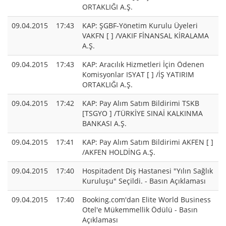
ORTAKLIĞI A.Ş.
09.04.2015
17:43
KAP: ŞGBF-Yönetim Kurulu Üyeleri
VAKFN [ ] /VAKIF FİNANSAL KİRALAMA
A.Ş.
09.04.2015
17:43
KAP: Aracılık Hizmetleri İçin Ödenen
Komisyonlar ISYAT [ ] /İŞ YATIRIM
ORTAKLIĞI A.Ş.
09.04.2015
17:42
KAP: Pay Alım Satım Bildirimi TSKB
[TSGYO ] /TÜRKİYE SINAİ KALKINMA
BANKASI A.Ş.
09.04.2015
17:41
KAP: Pay Alım Satım Bildirimi AKFEN [ ]
/AKFEN HOLDİNG A.Ş.
09.04.2015
17:40
Hospitadent Diş Hastanesi "Yılın Sağlık
Kuruluşu" Seçildi. - Basın Açıklaması
09.04.2015
17:40
Booking.com'dan Elite World Business
Otel'e Mükemmellik Ödülü - Basın
Açıklaması