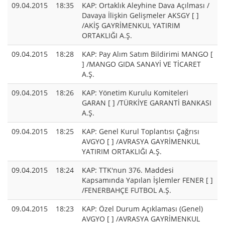
09.04.2015
18:35
KAP: Ortaklık Aleyhine Dava Açılması /
Davaya İlişkin Gelişmeler AKSGY [ ]
/AKİŞ GAYRİMENKUL YATIRIM
ORTAKLIĞI A.Ş.
09.04.2015
18:28
KAP: Pay Alım Satım Bildirimi MANGO [
] /MANGO GIDA SANAYİ VE TİCARET
A.Ş.
09.04.2015
18:26
KAP: Yönetim Kurulu Komiteleri
GARAN [ ] /TÜRKİYE GARANTİ BANKASI
A.Ş.
09.04.2015
18:25
KAP: Genel Kurul Toplantısı Çağrısı
AVGYO [ ] /AVRASYA GAYRİMENKUL
YATIRIM ORTAKLIĞI A.Ş.
09.04.2015
18:24
KAP: TTK'nun 376. Maddesi
Kapsamında Yapılan İşlemler FENER [ ]
/FENERBAHÇE FUTBOL A.Ş.
09.04.2015
18:23
KAP: Özel Durum Açıklaması (Genel)
AVGYO [ ] /AVRASYA GAYRİMENKUL