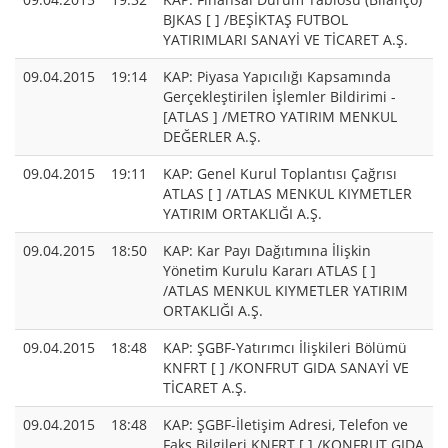
BJKAS [ ] /BEŞİKTAŞ FUTBOL
YATIRIMLARI SANAYİ VE TİCARET A.Ş.
09.04.2015
19:14
KAP: Piyasa Yapıcılığı Kapsamında
Gerçekleştirilen İşlemler Bildirimi -
[ATLAS ] /METRO YATIRIM MENKUL
DEĞERLER A.Ş.
09.04.2015
19:11
KAP: Genel Kurul Toplantısı Çağrısı
ATLAS [ ] /ATLAS MENKUL KIYMETLER
YATIRIM ORTAKLIĞI A.Ş.
09.04.2015
18:50
KAP: Kar Payı Dağıtımına İlişkin
Yönetim Kurulu Kararı ATLAS [ ]
/ATLAS MENKUL KIYMETLER YATIRIM
ORTAKLIĞI A.Ş.
09.04.2015
18:48
KAP: ŞGBF-Yatırımcı İlişkileri Bölümü
KNFRT [ ] /KONFRUT GIDA SANAYİ VE
TİCARET A.Ş.
09.04.2015
18:48
KAP: ŞGBF-İletişim Adresi, Telefon ve
Faks Bilgileri KNFRT [ ] /KONFRUT GIDA