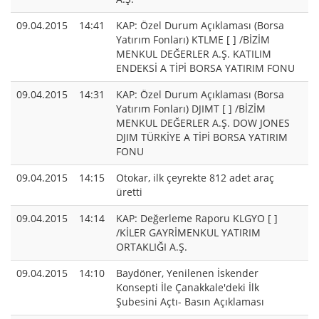
09.04.2015
14:41
KAP: Özel Durum Açıklaması (Borsa
Yatırım Fonları) KTLME [ ] /BİZİM
MENKUL DEĞERLER A.Ş. KATILIM
ENDEKSİ A TİPİ BORSA YATIRIM FONU
09.04.2015
14:31
KAP: Özel Durum Açıklaması (Borsa
Yatırım Fonları) DJIMT [ ] /BİZİM
MENKUL DEĞERLER A.Ş. DOW JONES
DJIM TÜRKİYE A TİPİ BORSA YATIRIM
FONU
09.04.2015
14:15
Otokar, ilk çeyrekte 812 adet araç
üretti
09.04.2015
14:14
KAP: Değerleme Raporu KLGYO [ ]
/KİLER GAYRİMENKUL YATIRIM
ORTAKLIĞI A.Ş.
09.04.2015
14:10
Baydöner, Yenilenen İskender
Konsepti İle Çanakkale'deki İlk
Şubesini Açtı- Basın Açıklaması