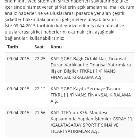
önemlidir. Web sitemizin şirket haberleri sayfalarında; ülke
içerisinde hizmet veren şirketlerin açıklamalarına, mali durum
analiz haberlerine ve uluslararası pazarda yer alan çeşitli
şirketler hakkındaki önemli gelişmelere ulaşabilirsiniz.
İşte 09.04.2015 tarihinin kategorize edilmiş olan ulusal ve
uluslararası şirket haberlerini okumak için, aşağıdaki
bağlantıları kullanabilirsiniz:
Tarih
Saat
Konu
09.04.2015
22:25
KAP: ŞGBF-Bağlı Ortaklıklar, Finansal
Duran Varlıklar ile Finansal Yatırımlara
İlişkin Bilgiler FFKRL [ ] /FİNANS
FİNANSAL KİRALAMA A.Ş.
09.04.2015
22:12
KAP: ŞGBF-Kayıtlı Sermaye Tavanı
FFKRL [ ] /FİNANS FİNANSAL KİRALAMA
A.Ş.
09.04.2015
21:56
KAP: TTK'nun 376. Maddesi
Kapsamında Yapılan İşlemler GSRAY [ ]
/GALATASARAY SPORTİF SINAİ VE
TİCARİ YATIRIMLAR A.Ş.