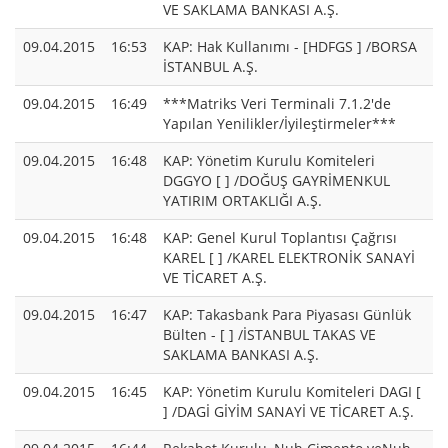
VE SAKLAMA BANKASI A.Ş.
09.04.2015
16:53
KAP: Hak Kullanımı - [HDFGS ] /BORSA
İSTANBUL A.Ş.
09.04.2015
16:49
***Matriks Veri Terminali 7.1.2'de
Yapılan Yenilikler/İyileştirmeler***
09.04.2015
16:48
KAP: Yönetim Kurulu Komiteleri
DGGYO [ ] /DOĞUŞ GAYRİMENKUL
YATIRIM ORTAKLIĞI A.Ş.
09.04.2015
16:48
KAP: Genel Kurul Toplantısı Çağrısı
KAREL [ ] /KAREL ELEKTRONİK SANAYİ
VE TİCARET A.Ş.
09.04.2015
16:47
KAP: Takasbank Para Piyasası Günlük
Bülten - [ ] /İSTANBUL TAKAS VE
SAKLAMA BANKASI A.Ş.
09.04.2015
16:45
KAP: Yönetim Kurulu Komiteleri DAGI [
] /DAGİ GİYİM SANAYİ VE TİCARET A.Ş.