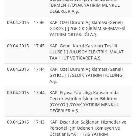
[BRMEN ] /OYAK YATIRIM MENKUL
DEĞERLER A.Ş.
09.04.2015
17:46
KAP: Özel Durum Açıklaması (Genel)
GDKGS [ ] /GEDİK GİRİŞİM SERMAYESİ
YATIRIM ORTAKLIĞI A.Ş.
09.04.2015
17:45
KAP: Genel Kurul Kararları Tescili
ULUSE [ ] /ULUSOY ELEKTRİK İMALAT
TAAHHÜT VE TİCARET A.Ş.
09.04.2015
17:44
KAP: Özel Durum Açıklaması (Genel)
GYHOL [ ] /GEDİK YATIRIM HOLDİNG
A.Ş.
09.04.2015
17:44
KAP: Piyasa Yapıcılığı Kapsamında
Gerçekleştirilen İşlemler Bildirimi -
[OYAYO ] /OYAK YATIRIM MENKUL
DEĞERLER A.Ş.
09.04.2015
17:43
KAP: Dışarıdan Sağlanan Hizmetler ve
Personel İçin Ödenen Komisyon ve
Ücretler ISYAT [ ] /İŞ YATIRIM