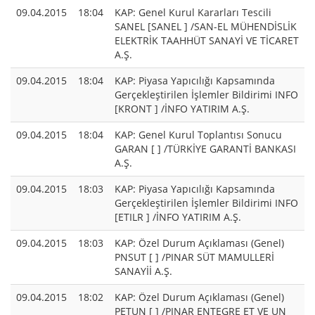
09.04.2015
18:04
KAP: Genel Kurul Kararları Tescili
SANEL [SANEL ] /SAN-EL MÜHENDİSLİK
ELEKTRİK TAAHHÜT SANAYİ VE TİCARET
A.Ş.
09.04.2015
18:04
KAP: Piyasa Yapıcılığı Kapsamında
Gerçekleştirilen İşlemler Bildirimi INFO
[KRONT ] /İNFO YATIRIM A.Ş.
09.04.2015
18:04
KAP: Genel Kurul Toplantısı Sonucu
GARAN [ ] /TÜRKİYE GARANTİ BANKASI
A.Ş.
09.04.2015
18:03
KAP: Piyasa Yapıcılığı Kapsamında
Gerçekleştirilen İşlemler Bildirimi INFO
[ETILR ] /İNFO YATIRIM A.Ş.
09.04.2015
18:03
KAP: Özel Durum Açıklaması (Genel)
PNSUT [ ] /PINAR SÜT MAMULLERİ
SANAYİİ A.Ş.
09.04.2015
18:02
KAP: Özel Durum Açıklaması (Genel)
PETUN [ ] /PINAR ENTEGRE ET VE UN