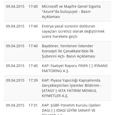
09.04.2015
17:40
Microsoft ve Mapfre Genel Sigorta
"Azure"da buluşuyor - Basın
Açıklaması
09.04.2015
17:40
Enerya yasal süresini dolduran
sayaçları ücretsiz olarak değiştirmek
üzere harekete geçti-
09.04.2015
17:40
Baydöner, Yenilenen İskender
Konsepti İle Çanakkale'deki İlk
Şubesini Açtı- Basın Açıklaması
09.04.2015
17:40
KAP: Faaliyet Raporu FINFK [ ] /FİNANS
FAKTORİNG A.Ş.
09.04.2015
17:39
KAP: Piyasa Yapıcılığı Kapsamında
Gerçekleştirilen İşlemler Bildirimi -
[ATAGY ] /ATA YATIRIM MENKUL
KIYMETLER A.Ş.
09.04.2015
17:31
KAP: ŞGBF-Yönetim Kurulu Üyeleri
DAGI [ ] /DAGİ GİYİM SANAYİ VE