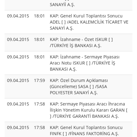
SANAYİİ A.Ş.
09.04.2015
18:01
KAP: Genel Kurul Toplantısı Sonucu
ADEL [ ] /ADEL KALEMCİLİK TİCARET VE
SANAYİ A.Ş.
09.04.2015
18:01
KAP: İzahname - Özet ISKUR [ ]
/TÜRKİYE İŞ BANKASI A.Ş.
09.04.2015
18:01
KAP: İzahname - Sermaye Piyasası
Aracı Notu ISKUR [ ] /TÜRKİYE İŞ
BANKASI A.Ş.
09.04.2015
17:59
KAP: Özel Durum Açıklaması
(Güncelleme) SASA [ ] /SASA
POLYESTER SANAYİ A.Ş.
09.04.2015
17:58
KAP: Sermaye Piyasası Aracı İhracına
İlişkin Yönetim Kurulu Kararı GARAN [
] /TÜRKİYE GARANTİ BANKASI A.Ş.
09.04.2015
17:58
KAP: Genel Kurul Toplantısı Sonucu
FINFK [ ] /FİNANS FAKTORİNG A.Ş.