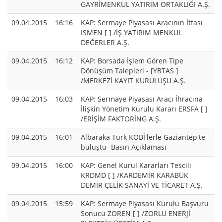
GAYRİMENKUL YATIRIM ORTAKLIĞI A.Ş.
09.04.2015
16:16
KAP: Sermaye Piyasası Aracının İtfası
ISMEN [ ] /İŞ YATIRIM MENKUL
DEĞERLER A.Ş.
09.04.2015
16:12
KAP: Borsada İşlem Gören Tipe
Dönüşüm Talepleri - [YBTAS ]
/MERKEZİ KAYIT KURULUŞU A.Ş.
09.04.2015
16:03
KAP: Sermaye Piyasası Aracı İhracına
İlişkin Yönetim Kurulu Kararı ERSFA [ ]
/ERİŞİM FAKTORİNG A.Ş.
09.04.2015
16:01
Albaraka Türk KOBİ'lerle Gaziantep'te
buluştu- Basın Açıklaması
09.04.2015
16:00
KAP: Genel Kurul Kararları Tescili
KRDMD [ ] /KARDEMİR KARABÜK
DEMİR ÇELİK SANAYİ VE TİCARET A.Ş.
09.04.2015
15:59
KAP: Sermaye Piyasası Kurulu Başvuru
Sonucu ZOREN [ ] /ZORLU ENERJİ