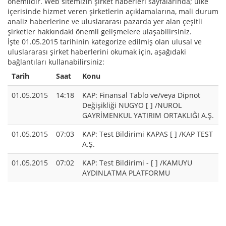
önemlidir. Web sitemizin şirket haberleri sayfalarında; ülke
içerisinde hizmet veren şirketlerin açıklamalarına, mali durum
analiz haberlerine ve uluslararası pazarda yer alan çeşitli
şirketler hakkındaki önemli gelişmelere ulaşabilirsiniz.
İşte 01.05.2015 tarihinin kategorize edilmiş olan ulusal ve
uluslararası şirket haberlerini okumak için, aşağıdaki
bağlantıları kullanabilirsiniz:
Tarih
Saat
Konu
01.05.2015
14:18
KAP: Finansal Tablo ve/veya Dipnot
Değişikliği NUGYO [ ] /NUROL
GAYRİMENKUL YATIRIM ORTAKLIĞI A.Ş.
01.05.2015
07:03
KAP: Test Bildirimi KAPAS [ ] /KAP TEST
A.Ş.
01.05.2015
07:02
KAP: Test Bildirimi - [ ] /KAMUYU
AYDINLATMA PLATFORMU