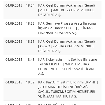
04.09.2015
18:54
KAP: Özel Durum Açıklaması (Genel) -
[MEPET ] /METRO YATIRIM MENKUL
DEĞERLER A.Ş.
04.09.2015
18:53
KAP: Sermaye Piyasası Aracı İhracına
İlişkin Gelişmeler FFKRL [ ] /FİNANS
FİNANSAL KİRALAMA A.Ş.
04.09.2015
18:51
KAP: Özel Durum Açıklaması (Genel) -
[AVGYO ] /METRO YATIRIM MENKUL
DEĞERLER A.Ş.
04.09.2015
18:48
KAP: Kolaylaştırılmış Şekilde Birleşme
Tescili MEPET [ ] /MEPET METRO
PETROL VE TESİSLERİ SANAYİ TİCARET
A.Ş.
04.09.2015
18:32
KAP: Pay Alım Satım Bildirimi LKMNH [
] /LOKMAN HEKİM ENGÜRÜSAĞ
SAĞLIK, TURİZM, EĞİTİM HİZMETLERİ
VE İNŞAAT TAAHHÜT A.Ş.
04.09.2015
18:30
KAP: SPK BÜLTENİ - [ ] /T.C.