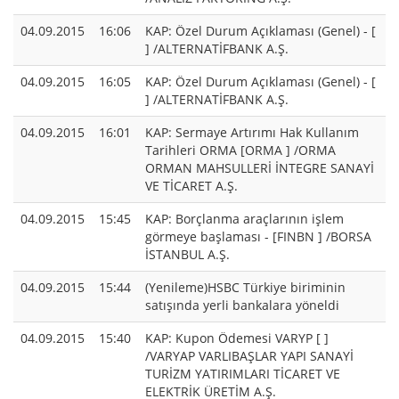
04.09.2015
16:06
KAP: Özel Durum Açıklaması (Genel) - [
] /ALTERNATİFBANK A.Ş.
04.09.2015
16:05
KAP: Özel Durum Açıklaması (Genel) - [
] /ALTERNATİFBANK A.Ş.
04.09.2015
16:01
KAP: Sermaye Artırımı Hak Kullanım
Tarihleri ORMA [ORMA ] /ORMA
ORMAN MAHSULLERİ İNTEGRE SANAYİ
VE TİCARET A.Ş.
04.09.2015
15:45
KAP: Borçlanma araçlarının işlem
görmeye başlaması - [FINBN ] /BORSA
İSTANBUL A.Ş.
04.09.2015
15:44
(Yenileme)HSBC Türkiye biriminin
satışında yerli bankalara yöneldi
04.09.2015
15:40
KAP: Kupon Ödemesi VARYP [ ]
/VARYAP VARLIBAŞLAR YAPI SANAYİ
TURİZM YATIRIMLARI TİCARET VE
ELEKTRİK ÜRETİM A.Ş.