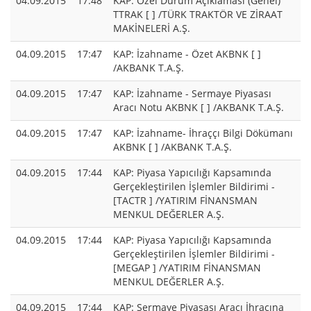
04.09.2015
17:48
KAP: Özel Durum Açıklaması (Genel)
TTRAK [ ] /TÜRK TRAKTÖR VE ZİRAAT
MAKİNELERİ A.Ş.
04.09.2015
17:47
KAP: İzahname - Özet AKBNK [ ]
/AKBANK T.A.Ş.
04.09.2015
17:47
KAP: İzahname - Sermaye Piyasası
Aracı Notu AKBNK [ ] /AKBANK T.A.Ş.
04.09.2015
17:47
KAP: İzahname- İhraççı Bilgi Dökümanı
AKBNK [ ] /AKBANK T.A.Ş.
04.09.2015
17:44
KAP: Piyasa Yapıcılığı Kapsamında
Gerçekleştirilen İşlemler Bildirimi -
[TACTR ] /YATIRIM FİNANSMAN
MENKUL DEĞERLER A.Ş.
04.09.2015
17:44
KAP: Piyasa Yapıcılığı Kapsamında
Gerçekleştirilen İşlemler Bildirimi -
[MEGAP ] /YATIRIM FİNANSMAN
MENKUL DEĞERLER A.Ş.
04.09.2015
17:44
KAP: Sermaye Piyasası Aracı İhracına