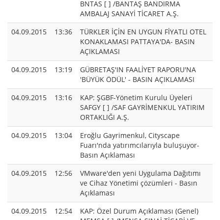
BNTAS [ ] /BANTAŞ BANDIRMA
AMBALAJ SANAYİ TİCARET A.Ş.
04.09.2015
13:36
TÜRKLER İÇİN EN UYGUN FİYATLI OTEL
KONAKLAMASI PATTAYA'DA- BASIN
AÇIKLAMASI
04.09.2015
13:19
GÜBRETAŞ'IN FAALİYET RAPORU'NA
'BÜYÜK ÖDÜL' - BASIN AÇIKLAMASI
04.09.2015
13:16
KAP: ŞGBF-Yönetim Kurulu Üyeleri
SAFGY [ ] /SAF GAYRİMENKUL YATIRIM
ORTAKLIĞI A.Ş.
04.09.2015
13:04
Eroğlu Gayrimenkul, Cityscape
Fuarı'nda yatırımcılarıyla buluşuyor-
Basın Açıklaması
04.09.2015
12:56
VMware'den yeni Uygulama Dağıtımı
ve Cihaz Yönetimi çözümleri - Basın
Açıklaması
04.09.2015
12:54
KAP: Özel Durum Açıklaması (Genel)