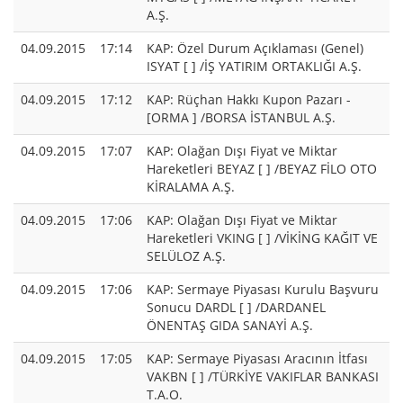
A.Ş.
04.09.2015
17:14
KAP: Özel Durum Açıklaması (Genel)
ISYAT [ ] /İŞ YATIRIM ORTAKLIĞI A.Ş.
04.09.2015
17:12
KAP: Rüçhan Hakkı Kupon Pazarı -
[ORMA ] /BORSA İSTANBUL A.Ş.
04.09.2015
17:07
KAP: Olağan Dışı Fiyat ve Miktar
Hareketleri BEYAZ [ ] /BEYAZ FİLO OTO
KİRALAMA A.Ş.
04.09.2015
17:06
KAP: Olağan Dışı Fiyat ve Miktar
Hareketleri VKING [ ] /VİKİNG KAĞIT VE
SELÜLOZ A.Ş.
04.09.2015
17:06
KAP: Sermaye Piyasası Kurulu Başvuru
Sonucu DARDL [ ] /DARDANEL
ÖNENTAŞ GIDA SANAYİ A.Ş.
04.09.2015
17:05
KAP: Sermaye Piyasası Aracının İtfası
VAKBN [ ] /TÜRKİYE VAKIFLAR BANKASI
T.A.O.