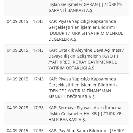
İlişkin Gelişmeler GARAN [ ] /TÜRKİYE
GARANTİ BANKASI A.Ş.
04.09.2015
17:43
KAP: Piyasa Yapıcılığı Kapsamında
Gerçekleştirilen İşlemler Bildirimi -
[DOBUR ] /TURKİSH YATIRIM MENKUL
DEĞERLER A.Ş.
04.09.2015
17:43
KAP: Ortaklık Aleyhine Dava Açılması /
Davaya İlişkin Gelişmeler YKGYO [ ]
/YAPI KREDİ KORAY GAYRİMENKUL
YATIRIM ORTAKLIĞI A.Ş.
04.09.2015
17:43
KAP: Piyasa Yapıcılığı Kapsamında
Gerçekleştirilen İşlemler Bildirimi -
[DENGE ] /YATIRIM FİNANSMAN
MENKUL DEĞERLER A.Ş.
04.09.2015
17:38
KAP: Sermaye Piyasası Aracı İhracına
İlişkin Gelişmeler HALKB [ ] /TÜRKİYE
HALK BANKASI A.Ş.
04.09.2015
17:35
KAP: Pay Alım Satım Bildirimi - [SARKY