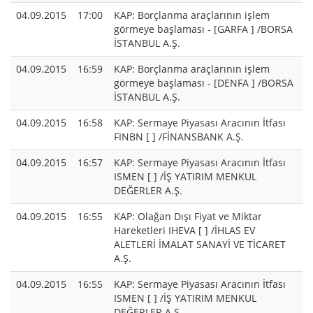
04.09.2015
17:00
KAP: Borçlanma araçlarının işlem
görmeye başlaması - [GARFA ] /BORSA
İSTANBUL A.Ş.
04.09.2015
16:59
KAP: Borçlanma araçlarının işlem
görmeye başlaması - [DENFA ] /BORSA
İSTANBUL A.Ş.
04.09.2015
16:58
KAP: Sermaye Piyasası Aracının İtfası
FINBN [ ] /FİNANSBANK A.Ş.
04.09.2015
16:57
KAP: Sermaye Piyasası Aracının İtfası
ISMEN [ ] /İŞ YATIRIM MENKUL
DEĞERLER A.Ş.
04.09.2015
16:55
KAP: Olağan Dışı Fiyat ve Miktar
Hareketleri IHEVA [ ] /İHLAS EV
ALETLERİ İMALAT SANAYİ VE TİCARET
A.Ş.
04.09.2015
16:55
KAP: Sermaye Piyasası Aracının İtfası
ISMEN [ ] /İŞ YATIRIM MENKUL
DEĞERLER A.Ş.