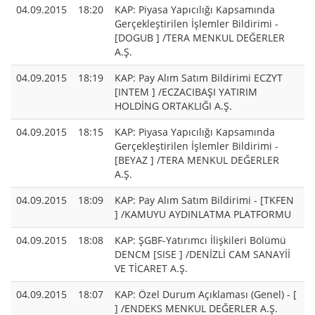
04.09.2015
18:20
KAP: Piyasa Yapıcılığı Kapsamında
Gerçekleştirilen İşlemler Bildirimi -
[DOGUB ] /TERA MENKUL DEĞERLER
A.Ş.
04.09.2015
18:19
KAP: Pay Alım Satım Bildirimi ECZYT
[INTEM ] /ECZACIBAŞI YATIRIM
HOLDİNG ORTAKLIĞI A.Ş.
04.09.2015
18:15
KAP: Piyasa Yapıcılığı Kapsamında
Gerçekleştirilen İşlemler Bildirimi -
[BEYAZ ] /TERA MENKUL DEĞERLER
A.Ş.
04.09.2015
18:09
KAP: Pay Alım Satım Bildirimi - [TKFEN
] /KAMUYU AYDINLATMA PLATFORMU
04.09.2015
18:08
KAP: ŞGBF-Yatırımcı İlişkileri Bölümü
DENCM [SISE ] /DENİZLİ CAM SANAYİİ
VE TİCARET A.Ş.
04.09.2015
18:07
KAP: Özel Durum Açıklaması (Genel) - [
] /ENDEKS MENKUL DEĞERLER A.Ş.