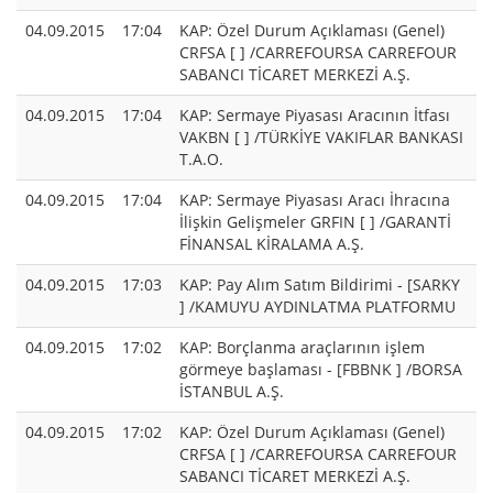
04.09.2015
17:04
KAP: Özel Durum Açıklaması (Genel)
CRFSA [ ] /CARREFOURSA CARREFOUR
SABANCI TİCARET MERKEZİ A.Ş.
04.09.2015
17:04
KAP: Sermaye Piyasası Aracının İtfası
VAKBN [ ] /TÜRKİYE VAKIFLAR BANKASI
T.A.O.
04.09.2015
17:04
KAP: Sermaye Piyasası Aracı İhracına
İlişkin Gelişmeler GRFIN [ ] /GARANTİ
FİNANSAL KİRALAMA A.Ş.
04.09.2015
17:03
KAP: Pay Alım Satım Bildirimi - [SARKY
] /KAMUYU AYDINLATMA PLATFORMU
04.09.2015
17:02
KAP: Borçlanma araçlarının işlem
görmeye başlaması - [FBBNK ] /BORSA
İSTANBUL A.Ş.
04.09.2015
17:02
KAP: Özel Durum Açıklaması (Genel)
CRFSA [ ] /CARREFOURSA CARREFOUR
SABANCI TİCARET MERKEZİ A.Ş.