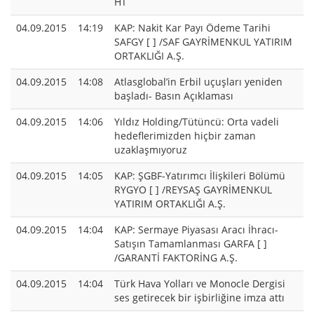
HT
04.09.2015
14:19
KAP: Nakit Kar Payı Ödeme Tarihi
SAFGY [ ] /SAF GAYRİMENKUL YATIRIM
ORTAKLIĞI A.Ş.
04.09.2015
14:08
Atlasglobal’in Erbil uçuşları yeniden
başladı- Basın Açıklaması
04.09.2015
14:06
Yıldız Holding/Tütüncü: Orta vadeli
hedeflerimizden hiçbir zaman
uzaklaşmıyoruz
04.09.2015
14:05
KAP: ŞGBF-Yatırımcı İlişkileri Bölümü
RYGYO [ ] /REYSAŞ GAYRİMENKUL
YATIRIM ORTAKLIĞI A.Ş.
04.09.2015
14:04
KAP: Sermaye Piyasası Aracı İhracı-
Satışın Tamamlanması GARFA [ ]
/GARANTİ FAKTORİNG A.Ş.
04.09.2015
14:04
Türk Hava Yolları ve Monocle Dergisi
ses getirecek bir işbirliğine imza attı