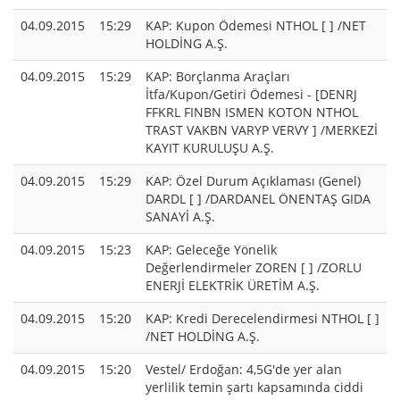
04.09.2015
15:29
KAP: Kupon Ödemesi NTHOL [ ] /NET
HOLDİNG A.Ş.
04.09.2015
15:29
KAP: Borçlanma Araçları
İtfa/Kupon/Getiri Ödemesi - [DENRJ
FFKRL FINBN ISMEN KOTON NTHOL
TRAST VAKBN VARYP VERVY ] /MERKEZİ
KAYIT KURULUŞU A.Ş.
04.09.2015
15:29
KAP: Özel Durum Açıklaması (Genel)
DARDL [ ] /DARDANEL ÖNENTAŞ GIDA
SANAYİ A.Ş.
04.09.2015
15:23
KAP: Geleceğe Yönelik
Değerlendirmeler ZOREN [ ] /ZORLU
ENERJİ ELEKTRİK ÜRETİM A.Ş.
04.09.2015
15:20
KAP: Kredi Derecelendirmesi NTHOL [ ]
/NET HOLDİNG A.Ş.
04.09.2015
15:20
Vestel/ Erdoğan: 4,5G'de yer alan
yerlilik temin şartı kapsamında ciddi