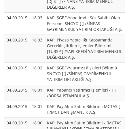
[DJIST ] /FİNANS YATIRIM MENKUL
DEĞERLER A.Ş.
04.09.2015
18:03
KAP: ŞGBF-Yönetimde Söz Sahibi Olan
Personel SNGYO [ ] /SİNPAŞ
GAYRİMENKUL YATIRIM ORTAKLIĞI A.Ş.
04.09.2015
18:03
KAP: Piyasa Yapıcılığı Kapsamında
Gerçekleştirilen İşlemler Bildirimi -
[TURSP ] /YAPI KREDİ YATIRIM MENKUL
DEĞERLER A.Ş.
04.09.2015
18:02
KAP: ŞGBF-Yatırımcı İlişkileri Bölümü
SNGYO [ ] /SİNPAŞ GAYRİMENKUL
YATIRIM ORTAKLIĞI A.Ş.
04.09.2015
18:01
KAP: Yabancı Yatırımcı İşlemleri - [ ]
/BORSA İSTANBUL A.Ş.
04.09.2015
18:01
KAP: Pay Alım Satım Bildirimi MCTAS [
] /MCT DANIŞMANLIK A.Ş.
04.09.2015
18:00
KAP: Pay Alım Satım Bildirimi - [MCTAS
] /KAMUYU AYDINLATMA PLATFORMU