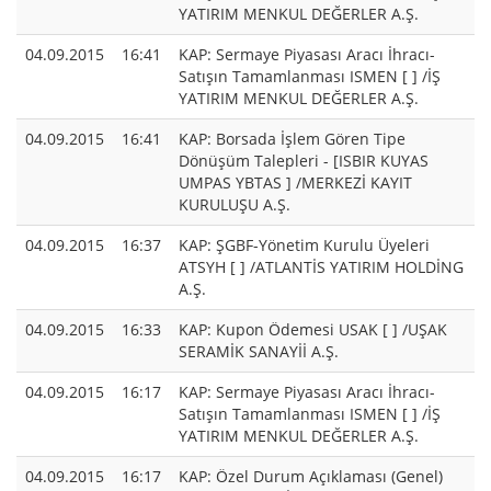
YATIRIM MENKUL DEĞERLER A.Ş.
04.09.2015
16:41
KAP: Sermaye Piyasası Aracı İhracı-
Satışın Tamamlanması ISMEN [ ] /İŞ
YATIRIM MENKUL DEĞERLER A.Ş.
04.09.2015
16:41
KAP: Borsada İşlem Gören Tipe
Dönüşüm Talepleri - [ISBIR KUYAS
UMPAS YBTAS ] /MERKEZİ KAYIT
KURULUŞU A.Ş.
04.09.2015
16:37
KAP: ŞGBF-Yönetim Kurulu Üyeleri
ATSYH [ ] /ATLANTİS YATIRIM HOLDİNG
A.Ş.
04.09.2015
16:33
KAP: Kupon Ödemesi USAK [ ] /UŞAK
SERAMİK SANAYİİ A.Ş.
04.09.2015
16:17
KAP: Sermaye Piyasası Aracı İhracı-
Satışın Tamamlanması ISMEN [ ] /İŞ
YATIRIM MENKUL DEĞERLER A.Ş.
04.09.2015
16:17
KAP: Özel Durum Açıklaması (Genel)