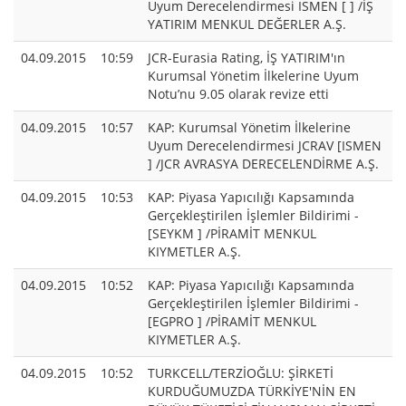
Uyum Derecelendirmesi ISMEN [ ] /İŞ
YATIRIM MENKUL DEĞERLER A.Ş.
04.09.2015
10:59
JCR-Eurasia Rating, İŞ YATIRIM'ın
Kurumsal Yönetim İlkelerine Uyum
Notu’nu 9.05 olarak revize etti
04.09.2015
10:57
KAP: Kurumsal Yönetim İlkelerine
Uyum Derecelendirmesi JCRAV [ISMEN
] /JCR AVRASYA DERECELENDİRME A.Ş.
04.09.2015
10:53
KAP: Piyasa Yapıcılığı Kapsamında
Gerçekleştirilen İşlemler Bildirimi -
[SEYKM ] /PİRAMİT MENKUL
KIYMETLER A.Ş.
04.09.2015
10:52
KAP: Piyasa Yapıcılığı Kapsamında
Gerçekleştirilen İşlemler Bildirimi -
[EGPRO ] /PİRAMİT MENKUL
KIYMETLER A.Ş.
04.09.2015
10:52
TURKCELL/TERZİOĞLU: ŞİRKETİ
KURDUĞUMUZDA TÜRKİYE'NİN EN