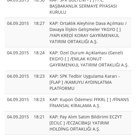
BAŞBAKANLIK SERMAYE PİYASASI
KURULU
04.09.2015
18:27
KAP: Ortaklık Aleyhine Dava Açılması /
Davaya İlişkin Gelişmeler YKGYO [ ]
/YAPI KREDİ KORAY GAYRİMENKUL
YATIRIM ORTAKLIĞI A.Ş.
04.09.2015
18:24
KAP: Özel Durum Açıklaması (Genel)
EKGYO [ ] /EMLAK KONUT
GAYRİMENKUL YATIRIM ORTAKLIĞI A.Ş.
04.09.2015
18:23
KAP: SPK Tedbir Uygulama Kararı -
[FLAP ] /KAMUYU AYDINLATMA
PLATFORMU
04.09.2015
18:23
KAP: Kupon Ödemesi FFKRL [ ] /FİNANS
FİNANSAL KİRALAMA A.Ş.
04.09.2015
18:21
KAP: Pay Alım Satım Bildirimi ECZYT
[ECILC ] /ECZACIBAŞI YATIRIM
HOLDİNG ORTAKLIĞI A.Ş.