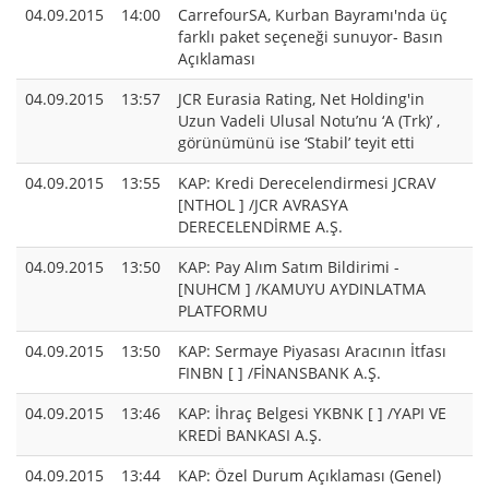
04.09.2015
14:00
CarrefourSA, Kurban Bayramı'nda üç
farklı paket seçeneği sunuyor- Basın
Açıklaması
04.09.2015
13:57
JCR Eurasia Rating, Net Holding'in
Uzun Vadeli Ulusal Notu’nu ‘A (Trk)’ ,
görünümünü ise ‘Stabil’ teyit etti
04.09.2015
13:55
KAP: Kredi Derecelendirmesi JCRAV
[NTHOL ] /JCR AVRASYA
DERECELENDİRME A.Ş.
04.09.2015
13:50
KAP: Pay Alım Satım Bildirimi -
[NUHCM ] /KAMUYU AYDINLATMA
PLATFORMU
04.09.2015
13:50
KAP: Sermaye Piyasası Aracının İtfası
FINBN [ ] /FİNANSBANK A.Ş.
04.09.2015
13:46
KAP: İhraç Belgesi YKBNK [ ] /YAPI VE
KREDİ BANKASI A.Ş.
04.09.2015
13:44
KAP: Özel Durum Açıklaması (Genel)