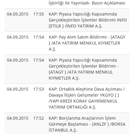
İşbirliği ile Yayınladı- Basın Açıklaması
04.09.2015
17:55
KAP: Piyasa Yapıcılığı Kapsamında
Gerçekleştirilen İşlemler Bildirimi INFO
[ETILR ] /İNFO YATIRIM A.Ş.
04.09.2015
17:54
KAP: Pay Alım Satım Bildirimi - [ATAGY
] /ATA YATIRIM MENKUL KIYMETLER
A.Ş.
04.09.2015
17:54
KAP: Piyasa Yapıcılığı Kapsamında
Gerçekleştirilen İşlemler Bildirimi -
[ATAGY ] /ATA YATIRIM MENKUL
KIYMETLER A.Ş.
04.09.2015
17:53
KAP: Ortaklık Aleyhine Dava Açılması /
Davaya İlişkin Gelişmeler YKGYO [ ]
/YAPI KREDİ KORAY GAYRİMENKUL
YATIRIM ORTAKLIĞI A.Ş.
04.09.2015
17:52
KAP: Borçlanma Araçlarının İşlem
Görmeye Başlaması - [ANLZF ] /BORSA
İSTANBUL A.Ş.