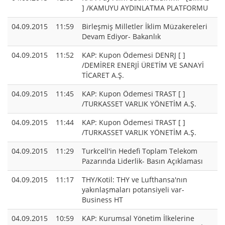
] /KAMUYU AYDINLATMA PLATFORMU
04.09.2015
11:59
Birleşmiş Milletler İklim Müzakereleri
Devam Ediyor- Bakanlık
04.09.2015
11:52
KAP: Kupon Ödemesi DENRJ [ ]
/DEMİRER ENERJİ ÜRETİM VE SANAYİ
TİCARET A.Ş.
04.09.2015
11:45
KAP: Kupon Ödemesi TRAST [ ]
/TURKASSET VARLIK YÖNETİM A.Ş.
04.09.2015
11:44
KAP: Kupon Ödemesi TRAST [ ]
/TURKASSET VARLIK YÖNETİM A.Ş.
04.09.2015
11:29
Turkcell'in Hedefi Toplam Telekom
Pazarında Liderlik- Basın Açıklaması
04.09.2015
11:17
THY/Kotil: THY ve Lufthansa'nın
yakınlaşmaları potansiyeli var-
Business HT
04.09.2015
10:59
KAP: Kurumsal Yönetim İlkelerine