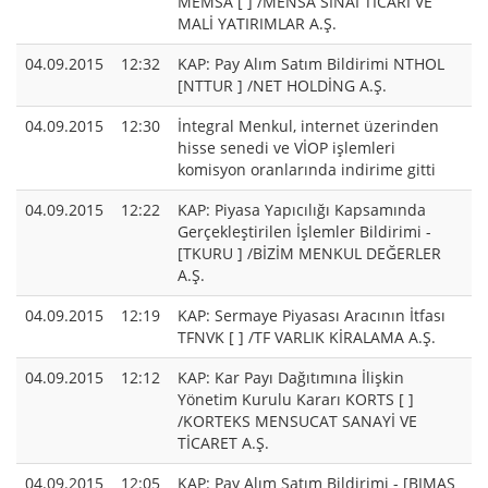
MEMSA [ ] /MENSA SINAİ TİCARİ VE
MALİ YATIRIMLAR A.Ş.
04.09.2015
12:32
KAP: Pay Alım Satım Bildirimi NTHOL
[NTTUR ] /NET HOLDİNG A.Ş.
04.09.2015
12:30
İntegral Menkul, internet üzerinden
hisse senedi ve VİOP işlemleri
komisyon oranlarında indirime gitti
04.09.2015
12:22
KAP: Piyasa Yapıcılığı Kapsamında
Gerçekleştirilen İşlemler Bildirimi -
[TKURU ] /BİZİM MENKUL DEĞERLER
A.Ş.
04.09.2015
12:19
KAP: Sermaye Piyasası Aracının İtfası
TFNVK [ ] /TF VARLIK KİRALAMA A.Ş.
04.09.2015
12:12
KAP: Kar Payı Dağıtımına İlişkin
Yönetim Kurulu Kararı KORTS [ ]
/KORTEKS MENSUCAT SANAYİ VE
TİCARET A.Ş.
04.09.2015
12:05
KAP: Pay Alım Satım Bildirimi - [BIMAS