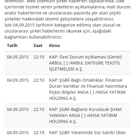
önemlidir. Web sitemizin şirket haberleri sayfalarında; ülke
içerisinde hizmet veren şirketlerin açıklamalarına, mali durum
analiz haberlerine ve uluslararası pazarda yer alan çeşitli
şirketler hakkındaki önemli gelişmelere ulaşabilirsiniz.
İşte 04.09.2015 tarihinin kategorize edilmiş olan ulusal ve
uluslararası şirket haberlerini okumak için, aşağıdaki
bağlantıları kullanabilirsiniz:
Tarih
Saat
Konu
04.09.2015
22:10
KAP: Özel Durum Açıklaması (Genel)
ARBUL [ ] /ARBUL ENTEGRE TEKSTİL
İŞLETMELERİ A.Ş.
04.09.2015
22:10
KAP: ŞGBF-Bağlı Ortaklıklar, Finansal
Duran Varlıklar ile Finansal Yatırımlara
İlişkin Bilgiler ANSA [ ] /ANSA YATIRIM
HOLDİNG A.Ş.
04.09.2015
22:10
KAP: ŞGBF-Bağlantı Kurulacak Şirket
Yetkilileri ANSA [ ] /ANSA YATIRIM
HOLDİNG A.Ş.
04.09.2015
22:10
KAP: ŞGBF-Yönetimde Söz Sahibi Olan