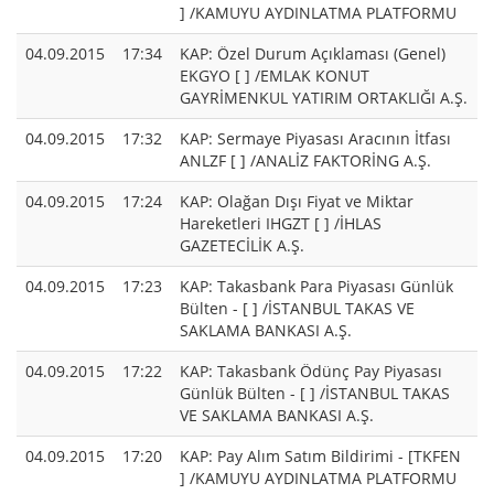
] /KAMUYU AYDINLATMA PLATFORMU
04.09.2015
17:34
KAP: Özel Durum Açıklaması (Genel)
EKGYO [ ] /EMLAK KONUT
GAYRİMENKUL YATIRIM ORTAKLIĞI A.Ş.
04.09.2015
17:32
KAP: Sermaye Piyasası Aracının İtfası
ANLZF [ ] /ANALİZ FAKTORİNG A.Ş.
04.09.2015
17:24
KAP: Olağan Dışı Fiyat ve Miktar
Hareketleri IHGZT [ ] /İHLAS
GAZETECİLİK A.Ş.
04.09.2015
17:23
KAP: Takasbank Para Piyasası Günlük
Bülten - [ ] /İSTANBUL TAKAS VE
SAKLAMA BANKASI A.Ş.
04.09.2015
17:22
KAP: Takasbank Ödünç Pay Piyasası
Günlük Bülten - [ ] /İSTANBUL TAKAS
VE SAKLAMA BANKASI A.Ş.
04.09.2015
17:20
KAP: Pay Alım Satım Bildirimi - [TKFEN
] /KAMUYU AYDINLATMA PLATFORMU