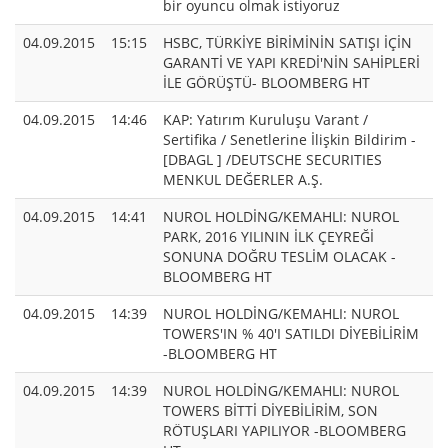
bir oyuncu olmak istiyoruz
04.09.2015
15:15
HSBC, TÜRKİYE BİRİMİNİN SATIŞI İÇİN
GARANTİ VE YAPI KREDİ'NİN SAHİPLERİ
İLE GÖRÜŞTÜ- BLOOMBERG HT
04.09.2015
14:46
KAP: Yatırım Kuruluşu Varant /
Sertifika / Senetlerine İlişkin Bildirim -
[DBAGL ] /DEUTSCHE SECURITIES
MENKUL DEĞERLER A.Ş.
04.09.2015
14:41
NUROL HOLDİNG/KEMAHLI: NUROL
PARK, 2016 YILININ İLK ÇEYREĞİ
SONUNA DOĞRU TESLİM OLACAK -
BLOOMBERG HT
04.09.2015
14:39
NUROL HOLDİNG/KEMAHLI: NUROL
TOWERS'IN % 40'I SATILDI DİYEBİLİRİM
-BLOOMBERG HT
04.09.2015
14:39
NUROL HOLDİNG/KEMAHLI: NUROL
TOWERS BİTTİ DİYEBİLİRİM, SON
RÖTUŞLARI YAPILIYOR -BLOOMBERG