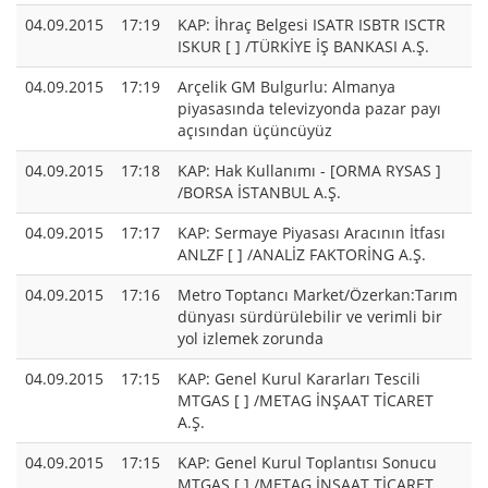
04.09.2015
17:19
KAP: İhraç Belgesi ISATR ISBTR ISCTR
ISKUR [ ] /TÜRKİYE İŞ BANKASI A.Ş.
04.09.2015
17:19
Arçelik GM Bulgurlu: Almanya
piyasasında televizyonda pazar payı
açısından üçüncüyüz
04.09.2015
17:18
KAP: Hak Kullanımı - [ORMA RYSAS ]
/BORSA İSTANBUL A.Ş.
04.09.2015
17:17
KAP: Sermaye Piyasası Aracının İtfası
ANLZF [ ] /ANALİZ FAKTORİNG A.Ş.
04.09.2015
17:16
Metro Toptancı Market/Özerkan:Tarım
dünyası sürdürülebilir ve verimli bir
yol izlemek zorunda
04.09.2015
17:15
KAP: Genel Kurul Kararları Tescili
MTGAS [ ] /METAG İNŞAAT TİCARET
A.Ş.
04.09.2015
17:15
KAP: Genel Kurul Toplantısı Sonucu
MTGAS [ ] /METAG İNŞAAT TİCARET