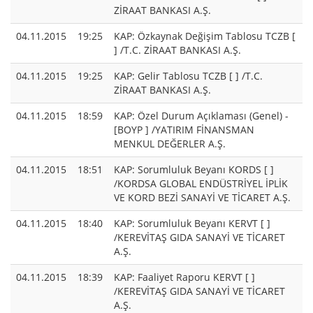
ZİRAAT BANKASI A.Ş.
04.11.2015
19:25
KAP: Özkaynak Değişim Tablosu TCZB [
] /T.C. ZİRAAT BANKASI A.Ş.
04.11.2015
19:25
KAP: Gelir Tablosu TCZB [ ] /T.C.
ZİRAAT BANKASI A.Ş.
04.11.2015
18:59
KAP: Özel Durum Açıklaması (Genel) -
[BOYP ] /YATIRIM FİNANSMAN
MENKUL DEĞERLER A.Ş.
04.11.2015
18:51
KAP: Sorumluluk Beyanı KORDS [ ]
/KORDSA GLOBAL ENDÜSTRİYEL İPLİK
VE KORD BEZİ SANAYİ VE TİCARET A.Ş.
04.11.2015
18:40
KAP: Sorumluluk Beyanı KERVT [ ]
/KEREVİTAŞ GIDA SANAYİ VE TİCARET
A.Ş.
04.11.2015
18:39
KAP: Faaliyet Raporu KERVT [ ]
/KEREVİTAŞ GIDA SANAYİ VE TİCARET
A.Ş.