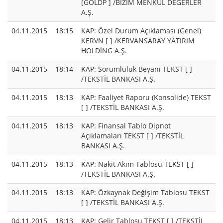
[GOLDP ] /BİZİM MENKUL DEĞERLER
A.Ş.
04.11.2015
18:15
KAP: Özel Durum Açıklaması (Genel)
KERVN [ ] /KERVANSARAY YATIRIM
HOLDİNG A.Ş.
04.11.2015
18:14
KAP: Sorumluluk Beyanı TEKST [ ]
/TEKSTİL BANKASI A.Ş.
04.11.2015
18:13
KAP: Faaliyet Raporu (Konsolide) TEKST
[ ] /TEKSTİL BANKASI A.Ş.
04.11.2015
18:13
KAP: Finansal Tablo Dipnot
Açıklamaları TEKST [ ] /TEKSTİL
BANKASI A.Ş.
04.11.2015
18:13
KAP: Nakit Akım Tablosu TEKST [ ]
/TEKSTİL BANKASI A.Ş.
04.11.2015
18:13
KAP: Özkaynak Değişim Tablosu TEKST
[ ] /TEKSTİL BANKASI A.Ş.
04.11.2015
18:13
KAP: Gelir Tablosu TEKST [ ] /TEKSTİL