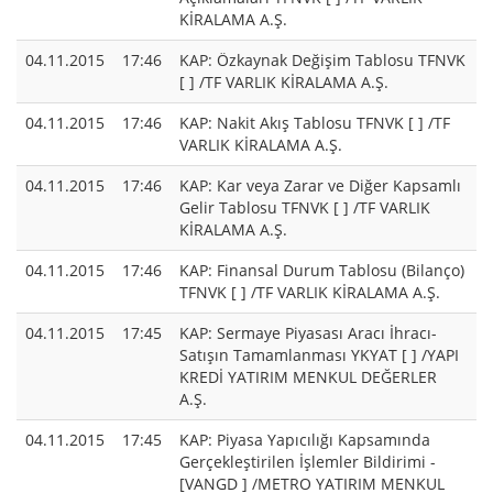
KİRALAMA A.Ş.
04.11.2015
17:46
KAP: Özkaynak Değişim Tablosu TFNVK
[ ] /TF VARLIK KİRALAMA A.Ş.
04.11.2015
17:46
KAP: Nakit Akış Tablosu TFNVK [ ] /TF
VARLIK KİRALAMA A.Ş.
04.11.2015
17:46
KAP: Kar veya Zarar ve Diğer Kapsamlı
Gelir Tablosu TFNVK [ ] /TF VARLIK
KİRALAMA A.Ş.
04.11.2015
17:46
KAP: Finansal Durum Tablosu (Bilanço)
TFNVK [ ] /TF VARLIK KİRALAMA A.Ş.
04.11.2015
17:45
KAP: Sermaye Piyasası Aracı İhracı-
Satışın Tamamlanması YKYAT [ ] /YAPI
KREDİ YATIRIM MENKUL DEĞERLER
A.Ş.
04.11.2015
17:45
KAP: Piyasa Yapıcılığı Kapsamında
Gerçekleştirilen İşlemler Bildirimi -
[VANGD ] /METRO YATIRIM MENKUL