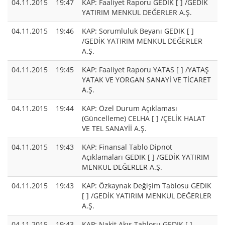
04.11.2015
19:47
KAP: Faaliyet Raporu GEDIK [ ] /GEDİK
YATIRIM MENKUL DEĞERLER A.Ş.
04.11.2015
19:46
KAP: Sorumluluk Beyanı GEDIK [ ]
/GEDİK YATIRIM MENKUL DEĞERLER
A.Ş.
04.11.2015
19:45
KAP: Faaliyet Raporu YATAS [ ] /YATAŞ
YATAK VE YORGAN SANAYİ VE TİCARET
A.Ş.
04.11.2015
19:44
KAP: Özel Durum Açıklaması
(Güncelleme) CELHA [ ] /ÇELİK HALAT
VE TEL SANAYİİ A.Ş.
04.11.2015
19:43
KAP: Finansal Tablo Dipnot
Açıklamaları GEDIK [ ] /GEDİK YATIRIM
MENKUL DEĞERLER A.Ş.
04.11.2015
19:43
KAP: Özkaynak Değişim Tablosu GEDIK
[ ] /GEDİK YATIRIM MENKUL DEĞERLER
A.Ş.
04.11.2015
19:43
KAP: Nakit Akış Tablosu GEDIK [ ]