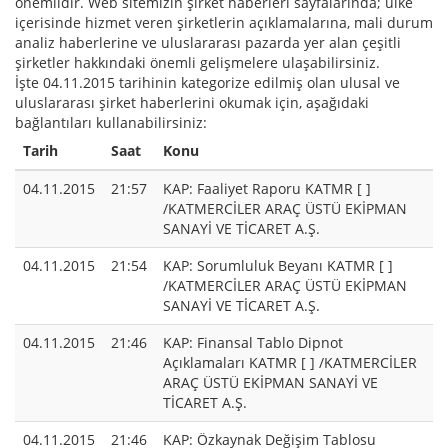
önemlidir. Web sitemizin şirket haberleri sayfalarında; ülke
içerisinde hizmet veren şirketlerin açıklamalarına, mali durum
analiz haberlerine ve uluslararası pazarda yer alan çeşitli
şirketler hakkındaki önemli gelişmelere ulaşabilirsiniz.
İşte 04.11.2015 tarihinin kategorize edilmiş olan ulusal ve
uluslararası şirket haberlerini okumak için, aşağıdaki
bağlantıları kullanabilirsiniz:
Tarih
Saat
Konu
04.11.2015
21:57
KAP: Faaliyet Raporu KATMR [ ]
/KATMERCİLER ARAÇ ÜSTÜ EKİPMAN
SANAYİ VE TİCARET A.Ş.
04.11.2015
21:54
KAP: Sorumluluk Beyanı KATMR [ ]
/KATMERCİLER ARAÇ ÜSTÜ EKİPMAN
SANAYİ VE TİCARET A.Ş.
04.11.2015
21:46
KAP: Finansal Tablo Dipnot
Açıklamaları KATMR [ ] /KATMERCİLER
ARAÇ ÜSTÜ EKİPMAN SANAYİ VE
TİCARET A.Ş.
04.11.2015
21:46
KAP: Özkaynak Değişim Tablosu