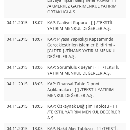
Davaya İlişkin Gelişmeler AKMGY [ ]
/AKMERKEZ GAYRİMENKUL YATIRIM
ORTAKLIĞI A.Ş.
04.11.2015
18:07
KAP: Faaliyet Raporu - [ ] /TEKSTİL
YATIRIM MENKUL DEĞERLER A.Ş.
04.11.2015
18:07
KAP: Piyasa Yapıcılığı Kapsamında
Gerçekleştirilen İşlemler Bildirimi -
[GLDTR ] /FİNANS YATIRIM MENKUL
DEĞERLER A.Ş.
04.11.2015
18:06
KAP: Sorumluluk Beyanı - [ ] /TEKSTİL
YATIRIM MENKUL DEĞERLER A.Ş.
04.11.2015
18:05
KAP: Finansal Tablo Dipnot
Açıklamaları - [ ] /TEKSTİL YATIRIM
MENKUL DEĞERLER A.Ş.
04.11.2015
18:05
KAP: Özkaynak Değişim Tablosu - [ ]
/TEKSTİL YATIRIM MENKUL DEĞERLER
A.Ş.
04.11.2015
18:05
KAP: Nakit Akış Tablosu - [ ] /TEKSTİL