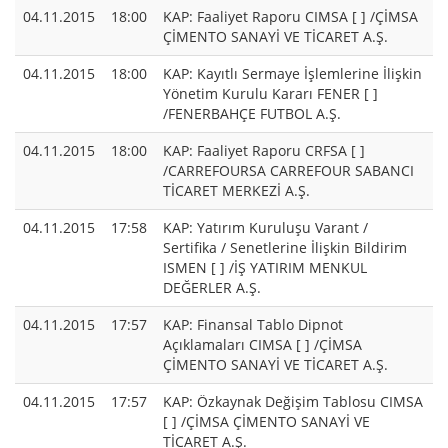
04.11.2015
18:00
KAP: Faaliyet Raporu CIMSA [ ] /ÇİMSA
ÇİMENTO SANAYİ VE TİCARET A.Ş.
04.11.2015
18:00
KAP: Kayıtlı Sermaye İşlemlerine İlişkin
Yönetim Kurulu Kararı FENER [ ]
/FENERBAHÇE FUTBOL A.Ş.
04.11.2015
18:00
KAP: Faaliyet Raporu CRFSA [ ]
/CARREFOURSA CARREFOUR SABANCI
TİCARET MERKEZİ A.Ş.
04.11.2015
17:58
KAP: Yatırım Kuruluşu Varant /
Sertifika / Senetlerine İlişkin Bildirim
ISMEN [ ] /İŞ YATIRIM MENKUL
DEĞERLER A.Ş.
04.11.2015
17:57
KAP: Finansal Tablo Dipnot
Açıklamaları CIMSA [ ] /ÇİMSA
ÇİMENTO SANAYİ VE TİCARET A.Ş.
04.11.2015
17:57
KAP: Özkaynak Değişim Tablosu CIMSA
[ ] /ÇİMSA ÇİMENTO SANAYİ VE
TİCARET A.Ş.