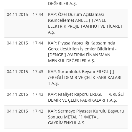
DEĞERLER A.Ş.
04.11.2015
17:44
KAP: Özel Durum Açıklaması
(Güncelleme) ANELE [ ] /ANEL
ELEKTRİK PROJE TAAHHÜT VE TİCARET
A.Ş.
04.11.2015
17:44
KAP: Piyasa Yapıcılığı Kapsamında
Gerçekleştirilen İşlemler Bildirimi -
[DENGE ] /YATIRIM FİNANSMAN
MENKUL DEĞERLER A.Ş.
04.11.2015
17:43
KAP: Sorumluluk Beyanı EREGL [ ]
/EREĞLİ DEMİR VE ÇELİK FABRİKALARI
T.A.Ş.
04.11.2015
17:43
KAP: Faaliyet Raporu EREGL [ ] /EREĞLİ
DEMİR VE ÇELİK FABRİKALARI T.A.Ş.
04.11.2015
17:42
KAP: Sermaye Piyasası Kurulu Başvuru
Sonucu METAL [ ] /METAL
GAYRİMENKUL A.Ş.