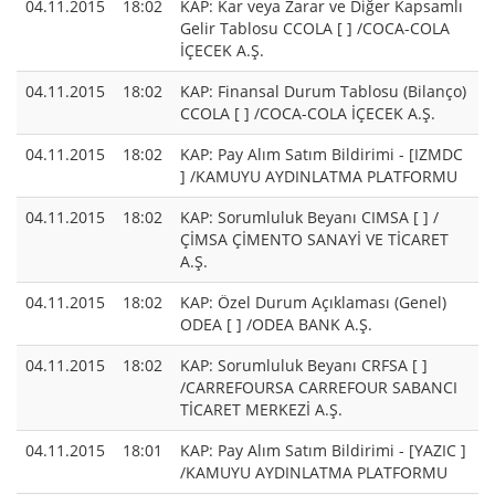
04.11.2015
18:02
KAP: Kar veya Zarar ve Diğer Kapsamlı
Gelir Tablosu CCOLA [ ] /COCA-COLA
İÇECEK A.Ş.
04.11.2015
18:02
KAP: Finansal Durum Tablosu (Bilanço)
CCOLA [ ] /COCA-COLA İÇECEK A.Ş.
04.11.2015
18:02
KAP: Pay Alım Satım Bildirimi - [IZMDC
] /KAMUYU AYDINLATMA PLATFORMU
04.11.2015
18:02
KAP: Sorumluluk Beyanı CIMSA [ ] /
ÇİMSA ÇİMENTO SANAYİ VE TİCARET
A.Ş.
04.11.2015
18:02
KAP: Özel Durum Açıklaması (Genel)
ODEA [ ] /ODEA BANK A.Ş.
04.11.2015
18:02
KAP: Sorumluluk Beyanı CRFSA [ ]
/CARREFOURSA CARREFOUR SABANCI
TİCARET MERKEZİ A.Ş.
04.11.2015
18:01
KAP: Pay Alım Satım Bildirimi - [YAZIC ]
/KAMUYU AYDINLATMA PLATFORMU