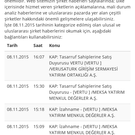
önemlidir. Web sitemizin şirket haberleri sayfalarında; ülke
içerisinde hizmet veren şirketlerin açıklamalarına, mali durum
analiz haberlerine ve uluslararası pazarda yer alan çeşitli
şirketler hakkındaki önemli gelişmelere ulaşabilirsiniz.
İşte 08.11.2015 tarihinin kategorize edilmiş olan ulusal ve
uluslararası şirket haberlerini okumak için, aşağıdaki
bağlantıları kullanabilirsiniz:
Tarih
Saat
Konu
08.11.2015
16:07
KAP: Tasarruf Sahiplerine Satış
Duyurusu VERTU [VERTU ]
/VERUSATURK GİRİŞİM SERMAYESİ
YATIRIM ORTAKLIĞI A.Ş.
08.11.2015
15:30
KAP: Tasarruf Sahiplerine Satış
Duyurusu - [VERTU ] /MEKSA YATIRIM
MENKUL DEĞERLER A.Ş.
08.11.2015
15:18
KAP: İzahname - [VERTU ] /MEKSA
YATIRIM MENKUL DEĞERLER A.Ş.
08.11.2015
15:09
KAP: İzahname - [VERTU ] /MEKSA
YATIRIM MENKUL DEĞERLER A.Ş.