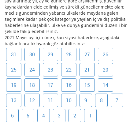
sayfalarında; yıl, ay ve günlere göre arşivlenmiş, güvenilir
kaynaklardan elde edilmiş ve sürekli güncellenmekte olan;
meclis gündeminden yabancı ülkelerde meydana gelen
seçimlere kadar pek çok kategoriye yayılan iç ve dış politika
haberlerine ulaşabilir, ülke ve dünya gündemini düzenli bir
şekilde takip edebilirsiniz.
2021 Mayıs ayı için öne çıkan siyasi haberlere, aşağıdaki
bağlantılara tıklayarak göz atabilirsiniz:
31
30
29
28
27
26
25
24
23
22
21
20
19
18
17
16
15
14
13
12
11
10
9
8
7
6
5
4
3
2
1