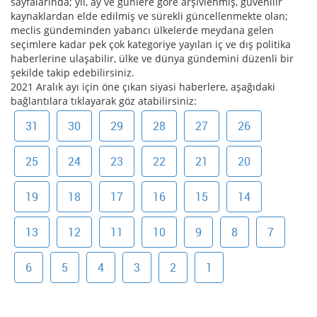
sayfalarında; yıl, ay ve günlere göre arşivlenmiş, güvenilir
kaynaklardan elde edilmiş ve sürekli güncellenmekte olan;
meclis gündeminden yabancı ülkelerde meydana gelen
seçimlere kadar pek çok kategoriye yayılan iç ve dış politika
haberlerine ulaşabilir, ülke ve dünya gündemini düzenli bir
şekilde takip edebilirsiniz.
2021 Aralık ayı için öne çıkan siyasi haberlere, aşağıdaki
bağlantılara tıklayarak göz atabilirsiniz:
31
30
29
28
27
26
25
24
23
22
21
20
19
18
17
16
15
14
13
12
11
10
9
8
7
6
5
4
3
2
1