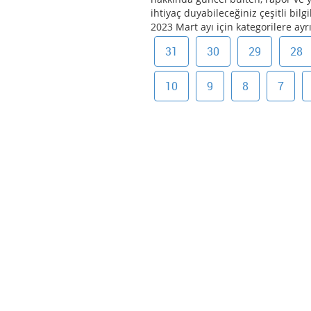
ihtiyaç duyabileceğiniz çeşitli bilg
2023 Mart ayı için kategorilere ayr
31
30
29
28
10
9
8
7