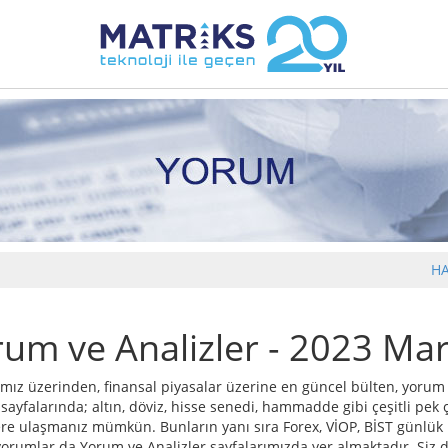
H
rum ve Analizler - 2023 Mar
mız üzerinden, finansal piyasalar üzerine en güncel bülten, yorum 
 sayfalarında; altın, döviz, hisse senedi, hammadde gibi çeşitli pek 
re ulaşmanız mümkün. Bunların yanı sıra Forex, VİOP, BİST günlük bü
orumlar da Yorum ve Analizler sayfalarımızda yer almaktadır. Siz d