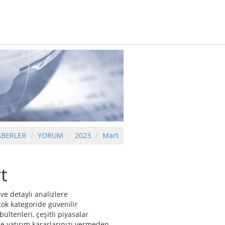
ABERLER
YORUM
2023
Mart
t
ve detaylı analizlere
çok kategoride güvenilir
ltenleri, çeşitli piyasalar
e yatırım kararlarınızı vermeden