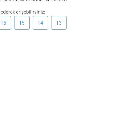
ederek erişebilirsiniz:
16
15
14
13