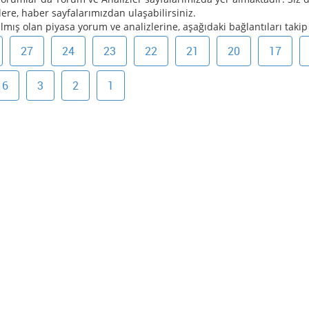
ilere, haber sayfalarımızdan ulaşabilirsiniz.
ılmış olan piyasa yorum ve analizlerine, aşağıdaki bağlantıları takip 
27
24
23
22
21
20
17
6
3
2
1