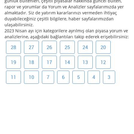
günlük bültenleri, çeşitli piyasalar hakkında güncel bülten,
rapor ve yorumlar da Yorum ve Analizler sayfalarımızda yer
almaktadır. Siz de yatırım kararlarınızı vermeden ihtiyaç
duyabileceğiniz çeşitli bilgilere, haber sayfalarımızdan
ulaşabilirsiniz.
2023 Nisan ayı için kategorilere ayrılmış olan piyasa yorum ve
analizlerine, aşağıdaki bağlantıları takip ederek erişebilirsiniz:
28
27
26
25
24
20
19
18
17
14
13
12
11
10
7
6
5
4
3