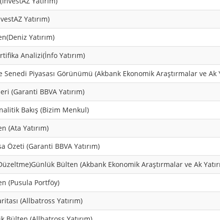
(InvestAZ Yatırım)
nvestAZ Yatırım)
en(Deniz Yatırım)
tifika Analizi(İnfo Yatırım)
e Senedi Piyasası Görünümü (Akbank Ekonomik Araştırmalar ve Ak Y
leri (Garanti BBVA Yatırım)
nalitik Bakış (Bizim Menkul)
n (Ata Yatırım)
a Özeti (Garanti BBVA Yatırım)
Düzeltme)Günlük Bülten (Akbank Ekonomik Araştırmalar ve Ak Yatır
n (Pusula Portföy)
ritası (Allbatross Yatırım)
k Bülten (Allbatross Yatırım)