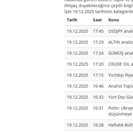
ihtiyaç duyabileceğiniz çeşitli bilg
İşte 19.12.2025 tarihinin kategoril
Tarih
Saat
Konu
19.12.2025
17:45
USDJPY anali
19.12.2025
17:29
ALTIN analiz
19.12.2025
17:24
GÜMÜŞ anali
19.12.2025
17:20
CRUDE OIL an
19.12.2025
17:15
Yurtdışı Piya
19.12.2025
16:46
Analist Topl
19.12.2025
16:32
Yurt Dışı Gü
19.12.2025
16:31
Putin: Ukray
düşünmeye h
19.12.2025
16:28
Haftalık Bül