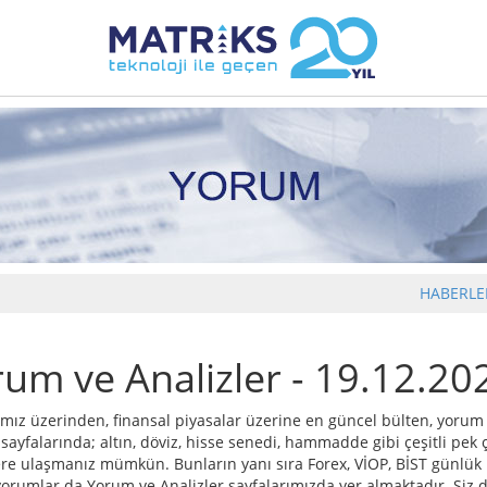
HABERLE
rum ve Analizler - 19.12.20
mız üzerinden, finansal piyasalar üzerine en güncel bülten, yorum 
 sayfalarında; altın, döviz, hisse senedi, hammadde gibi çeşitli pek 
re ulaşmanız mümkün. Bunların yanı sıra Forex, VİOP, BİST günlük bü
orumlar da Yorum ve Analizler sayfalarımızda yer almaktadır. Siz d