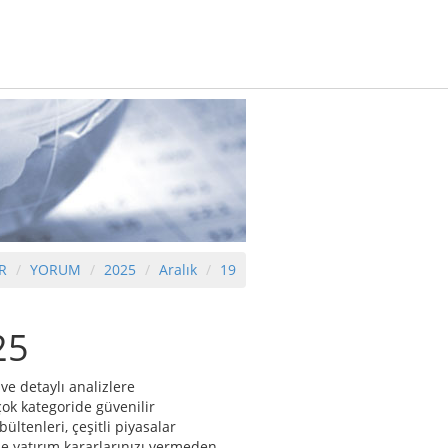
R
YORUM
2025
Aralık
19
25
ve detaylı analizlere
çok kategoride güvenilir
ltenleri, çeşitli piyasalar
e yatırım kararlarınızı vermeden