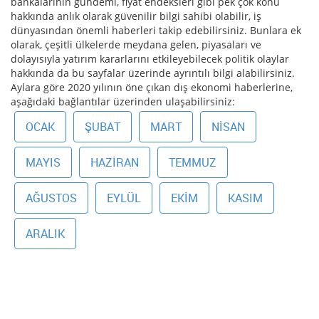
bankalarının gündemi, fiyat endeksleri gibi pek çok konu
hakkında anlık olarak güvenilir bilgi sahibi olabilir, iş
dünyasından önemli haberleri takip edebilirsiniz. Bunlara ek
olarak, çeşitli ülkelerde meydana gelen, piyasaları ve
dolayısıyla yatırım kararlarını etkileyebilecek politik olaylar
hakkında da bu sayfalar üzerinde ayrıntılı bilgi alabilirsiniz.
Aylara göre 2020 yılının öne çıkan dış ekonomi haberlerine,
aşağıdaki bağlantılar üzerinden ulaşabilirsiniz:
OCAK
ŞUBAT
MART
NISAN
MAYIS
HAZIRAN
TEMMUZ
AĞUSTOS
EYLÜL
EKIM
KASIM
ARALIK