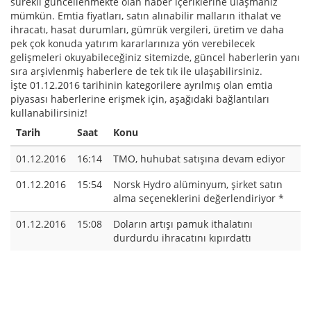
sürekli güncellenmekte olan haber içeriklerine ulaşmanız
mümkün. Emtia fiyatları, satın alınabilir malların ithalat ve
ihracatı, hasat durumları, gümrük vergileri, üretim ve daha
pek çok konuda yatırım kararlarınıza yön verebilecek
gelişmeleri okuyabileceğiniz sitemizde, güncel haberlerin yanı
sıra arşivlenmiş haberlere de tek tık ile ulaşabilirsiniz.
İşte 01.12.2016 tarihinin kategorilere ayrılmış olan emtia
piyasası haberlerine erişmek için, aşağıdaki bağlantıları
kullanabilirsiniz!
Tarih
Saat
Konu
01.12.2016
16:14
TMO, huhubat satışına devam ediyor
01.12.2016
15:54
Norsk Hydro alüminyum, şirket satın
alma seçeneklerini değerlendiriyor *
01.12.2016
15:08
Doların artışı pamuk ithalatını
durdurdu ihracatını kıpırdattı