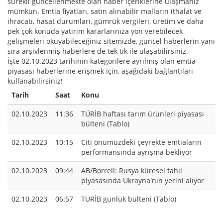
sürekli güncellenmekte olan haber içeriklerine ulaşmanız
mümkün. Emtia fiyatları, satın alınabilir malların ithalat ve
ihracatı, hasat durumları, gümrük vergileri, üretim ve daha
pek çok konuda yatırım kararlarınıza yön verebilecek
gelişmeleri okuyabileceğiniz sitemizde, güncel haberlerin yanı
sıra arşivlenmiş haberlere de tek tık ile ulaşabilirsiniz.
İşte 02.10.2023 tarihinin kategorilere ayrılmış olan emtia
piyasası haberlerine erişmek için, aşağıdaki bağlantıları
kullanabilirsiniz!
Tarih
Saat
Konu
02.10.2023
11:36
TÜRİB haftası tarım ürünleri piyasası
bülteni (Tablo)
02.10.2023
10:15
Citi önümüzdeki çeyrekte emtiaların
performansında ayrışma bekliyor
02.10.2023
09:44
AB/Borrell: Rusya küresel tahıl
piyasasında Ukrayna'nın yerini alıyor
02.10.2023
06:57
TÜRİB günlük bülteni (Tablo)