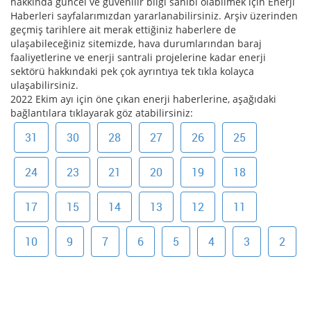
hakkında güncel ve güvenilir bilgi sahibi olabilmek için Enerji
Haberleri sayfalarımızdan yararlanabilirsiniz. Arşiv üzerinden
geçmiş tarihlere ait merak ettiğiniz haberlere de
ulaşabileceğiniz sitemizde, hava durumlarından baraj
faaliyetlerine ve enerji santrali projelerine kadar enerji
sektörü hakkındaki pek çok ayrıntıya tek tıkla kolayca
ulaşabilirsiniz.
2022 Ekim ayı için öne çıkan enerji haberlerine, aşağıdaki
bağlantılara tıklayarak göz atabilirsiniz:
31
30
28
27
26
25
24
23
21
20
19
18
17
15
14
13
12
11
10
9
7
6
5
4
3
2