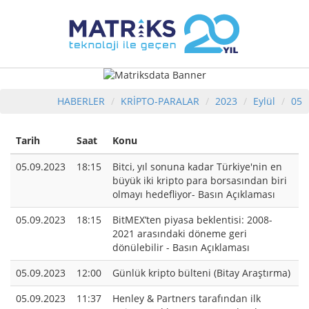
HABERLER
KRİPTO-PARALAR
2023
Eylül
05
Tarih
Saat
Konu
05.09.2023
18:15
Bitci, yıl sonuna kadar Türkiye'nin en
büyük iki kripto para borsasından biri
olmayı hedefliyor- Basın Açıklaması
05.09.2023
18:15
BitMEX’ten piyasa beklentisi: 2008-
2021 arasındaki döneme geri
dönülebilir - Basın Açıklaması
05.09.2023
12:00
Günlük kripto bülteni (Bitay Araştırma)
05.09.2023
11:37
Henley & Partners tarafından ilk