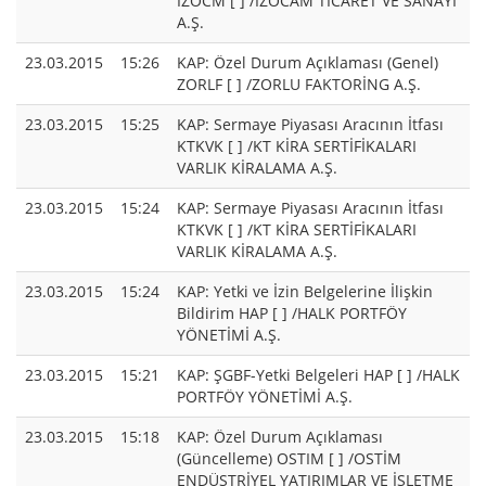
IZOCM [ ] /İZOCAM TİCARET VE SANAYİ
A.Ş.
23.03.2015
15:26
KAP: Özel Durum Açıklaması (Genel)
ZORLF [ ] /ZORLU FAKTORİNG A.Ş.
23.03.2015
15:25
KAP: Sermaye Piyasası Aracının İtfası
KTKVK [ ] /KT KİRA SERTİFİKALARI
VARLIK KİRALAMA A.Ş.
23.03.2015
15:24
KAP: Sermaye Piyasası Aracının İtfası
KTKVK [ ] /KT KİRA SERTİFİKALARI
VARLIK KİRALAMA A.Ş.
23.03.2015
15:24
KAP: Yetki ve İzin Belgelerine İlişkin
Bildirim HAP [ ] /HALK PORTFÖY
YÖNETİMİ A.Ş.
23.03.2015
15:21
KAP: ŞGBF-Yetki Belgeleri HAP [ ] /HALK
PORTFÖY YÖNETİMİ A.Ş.
23.03.2015
15:18
KAP: Özel Durum Açıklaması
(Güncelleme) OSTIM [ ] /OSTİM
ENDÜSTRİYEL YATIRIMLAR VE İŞLETME