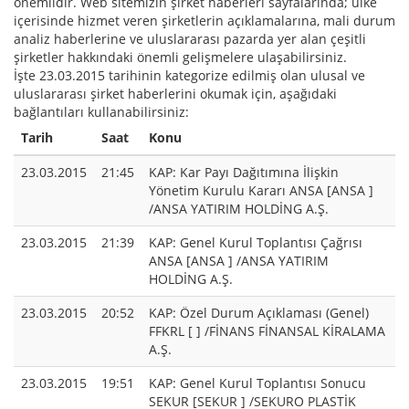
önemlidir. Web sitemizin şirket haberleri sayfalarında; ülke
içerisinde hizmet veren şirketlerin açıklamalarına, mali durum
analiz haberlerine ve uluslararası pazarda yer alan çeşitli
şirketler hakkındaki önemli gelişmelere ulaşabilirsiniz.
İşte 23.03.2015 tarihinin kategorize edilmiş olan ulusal ve
uluslararası şirket haberlerini okumak için, aşağıdaki
bağlantıları kullanabilirsiniz:
Tarih
Saat
Konu
23.03.2015
21:45
KAP: Kar Payı Dağıtımına İlişkin
Yönetim Kurulu Kararı ANSA [ANSA ]
/ANSA YATIRIM HOLDİNG A.Ş.
23.03.2015
21:39
KAP: Genel Kurul Toplantısı Çağrısı
ANSA [ANSA ] /ANSA YATIRIM
HOLDİNG A.Ş.
23.03.2015
20:52
KAP: Özel Durum Açıklaması (Genel)
FFKRL [ ] /FİNANS FİNANSAL KİRALAMA
A.Ş.
23.03.2015
19:51
KAP: Genel Kurul Toplantısı Sonucu
SEKUR [SEKUR ] /SEKURO PLASTİK