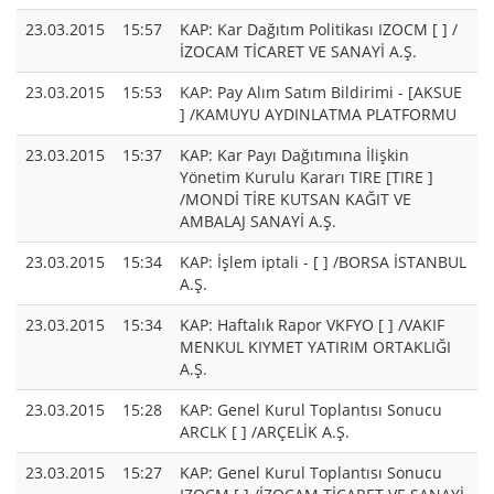
23.03.2015
15:57
KAP: Kar Dağıtım Politikası IZOCM [ ] /
İZOCAM TİCARET VE SANAYİ A.Ş.
23.03.2015
15:53
KAP: Pay Alım Satım Bildirimi - [AKSUE
] /KAMUYU AYDINLATMA PLATFORMU
23.03.2015
15:37
KAP: Kar Payı Dağıtımına İlişkin
Yönetim Kurulu Kararı TIRE [TIRE ]
/MONDİ TİRE KUTSAN KAĞIT VE
AMBALAJ SANAYİ A.Ş.
23.03.2015
15:34
KAP: İşlem iptali - [ ] /BORSA İSTANBUL
A.Ş.
23.03.2015
15:34
KAP: Haftalık Rapor VKFYO [ ] /VAKIF
MENKUL KIYMET YATIRIM ORTAKLIĞI
A.Ş.
23.03.2015
15:28
KAP: Genel Kurul Toplantısı Sonucu
ARCLK [ ] /ARÇELİK A.Ş.
23.03.2015
15:27
KAP: Genel Kurul Toplantısı Sonucu