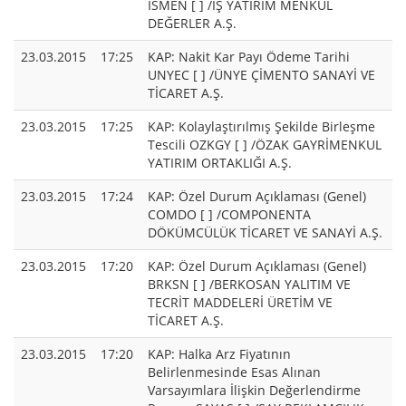
ISMEN [ ] /İŞ YATIRIM MENKUL
DEĞERLER A.Ş.
23.03.2015
17:25
KAP: Nakit Kar Payı Ödeme Tarihi
UNYEC [ ] /ÜNYE ÇİMENTO SANAYİ VE
TİCARET A.Ş.
23.03.2015
17:25
KAP: Kolaylaştırılmış Şekilde Birleşme
Tescili OZKGY [ ] /ÖZAK GAYRİMENKUL
YATIRIM ORTAKLIĞI A.Ş.
23.03.2015
17:24
KAP: Özel Durum Açıklaması (Genel)
COMDO [ ] /COMPONENTA
DÖKÜMCÜLÜK TİCARET VE SANAYİ A.Ş.
23.03.2015
17:20
KAP: Özel Durum Açıklaması (Genel)
BRKSN [ ] /BERKOSAN YALITIM VE
TECRİT MADDELERİ ÜRETİM VE
TİCARET A.Ş.
23.03.2015
17:20
KAP: Halka Arz Fiyatının
Belirlenmesinde Esas Alınan
Varsayımlara İlişkin Değerlendirme