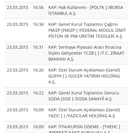
23.03.2015
16:56
KAP: Hak Kullanımı - [POLTK ] /BORSA
İSTANBUL A.Ş.
23.03.2015
16:34
KAP: Genel Kurul Toplantısı Çağrısı
FMIZP [FMIZP ] /FEDERAL-MOGUL İZMİT
PİSTON VE PİM ÜRETİM TESİSLERİ A.Ş.
23.03.2015
16:31
KAP: Sermaye Piyasası Aracı İhracına
İlişkin Gelişmeler TCZB [ ] /T.C. ZİRAAT
BANKASI A.Ş.
23.03.2015
16:26
KAP: Özel Durum Açıklaması (Genel)
GLRYH [ ] /GÜLER YATIRIM HOLDİNG
A.Ş.
23.03.2015
16:22
KAP: Genel Kurul Toplantısı Sonucu
SODA [SISE ] /SODA SANAYİİ A.Ş.
23.03.2015
16:09
KAP: Özel Durum Açıklaması (Genel)
YAZIC [ ] /YAZICILAR HOLDİNG A.Ş.
23.03.2015
16:09
KAP: İTFA/KUPON ÖDEME - [THEHC ]
/MERKEZİ KAYIT KURULUŞU A.Ş.