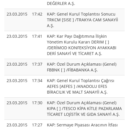
DEĞERLER A.Ş.
23.03.2015
17:42
KAP: Genel Kurul Toplantısı Sonucu
TRKCM [SISE ] /TRAKYA CAM SANAYİİ
A.Ş.
23.03.2015
17:41
KAP: Kar Payı Dağıtımına İlişkin
Yönetim Kurulu Kararı DERIM [ ]
/DERİMOD KONFEKSİYON AYAKKABI
DERİ SANAYİ VE TİCARET A.Ş.
23.03.2015
17:37
KAP: Özel Durum Açıklaması (Genel)
FBBNK [ ] /FİBABANKA A.Ş.
23.03.2015
17:34
KAP: Genel Kurul Toplantısı Çağrısı
AEFES [AEFES ] /ANADOLU EFES
BİRACILIK VE MALT SANAYİİ A.Ş.
23.03.2015
17:30
KAP: Özel Durum Açıklaması (Genel)
KIPA [ ] /TESCO KİPA KİTLE PAZARLAMA
TİCARET LOJİSTİK VE GIDA SANAYİ A.Ş.
23.03.2015
17:27
KAP: Sermaye Piyasası Aracının İtfası