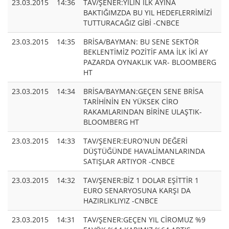
23.03.2015
14:36
TAV/ŞENER:YILIN İLK AYINA
BAKTIĞIMZDA BU YIL HEDEFLERRİMİZİ
TUTTURACAĞIZ GİBİ -CNBCE
23.03.2015
14:35
BRİSA/BAYMAN: BU SENE SEKTÖR
BEKLENTİMİZ POZİTİF AMA İLK İKİ AY
PAZARDA OYNAKLIK VAR- BLOOMBERG
HT
23.03.2015
14:34
BRİSA/BAYMAN:GEÇEN SENE BRİSA
TARİHİNİN EN YÜKSEK CİRO
RAKAMLARINDAN BİRİNE ULAŞTIK-
BLOOMBERG HT
23.03.2015
14:33
TAV/ŞENER:EURO'NUN DEĞERİ
DÜŞTÜĞÜNDE HAVALİMANLARINDA
SATIŞLAR ARTIYOR -CNBCE
23.03.2015
14:32
TAV/ŞENER:BİZ 1 DOLAR EŞİTTİR 1
EURO SENARYOSUNA KARŞI DA
HAZIRLIKLIYIZ -CNBCE
23.03.2015
14:31
TAV/ŞENER:GEÇEN YIL CİROMUZ %9