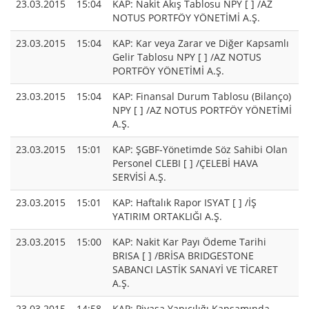
23.03.2015
15:04
KAP: Nakit Akış Tablosu NPY [ ] /AZ
NOTUS PORTFÖY YÖNETİMİ A.Ş.
23.03.2015
15:04
KAP: Kar veya Zarar ve Diğer Kapsamlı
Gelir Tablosu NPY [ ] /AZ NOTUS
PORTFÖY YÖNETİMİ A.Ş.
23.03.2015
15:04
KAP: Finansal Durum Tablosu (Bilanço)
NPY [ ] /AZ NOTUS PORTFÖY YÖNETİMİ
A.Ş.
23.03.2015
15:01
KAP: ŞGBF-Yönetimde Söz Sahibi Olan
Personel CLEBI [ ] /ÇELEBİ HAVA
SERVİSİ A.Ş.
23.03.2015
15:01
KAP: Haftalık Rapor ISYAT [ ] /İŞ
YATIRIM ORTAKLIĞI A.Ş.
23.03.2015
15:00
KAP: Nakit Kar Payı Ödeme Tarihi
BRISA [ ] /BRİSA BRIDGESTONE
SABANCI LASTİK SANAYİ VE TİCARET
A.Ş.
23.03.2015
14:58
KAP: Piyasa Yapıcılığı Kapsamında