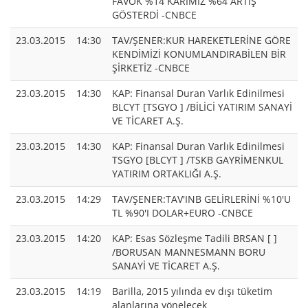
FAVÖK %14 KARIMIZ %64 ARTIŞ
GÖSTERDİ -CNBCE
23.03.2015
14:30
TAV/ŞENER:KUR HAREKETLERİNE GÖRE
KENDİMİZİ KONUMLANDIRABİLEN BİR
ŞİRKETİZ -CNBCE
23.03.2015
14:30
KAP: Finansal Duran Varlık Edinilmesi
BLCYT [TSGYO ] /BİLİCİ YATIRIM SANAYİ
VE TİCARET A.Ş.
23.03.2015
14:30
KAP: Finansal Duran Varlık Edinilmesi
TSGYO [BLCYT ] /TSKB GAYRİMENKUL
YATIRIM ORTAKLIĞI A.Ş.
23.03.2015
14:29
TAV/ŞENER:TAV'INB GELİRLERİNİ %10'U
TL %90'I DOLAR+EURO -CNBCE
23.03.2015
14:20
KAP: Esas Sözleşme Tadili BRSAN [ ]
/BORUSAN MANNESMANN BORU
SANAYİ VE TİCARET A.Ş.
23.03.2015
14:19
Barilla, 2015 yılında ev dışı tüketim
alanlarına yönelecek