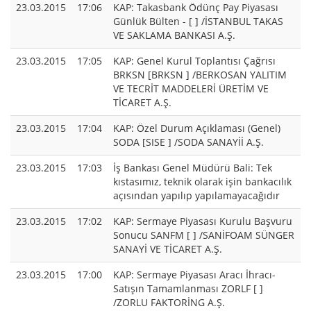
23.03.2015
17:06
KAP: Takasbank Ödünç Pay Piyasası
Günlük Bülten - [ ] /İSTANBUL TAKAS
VE SAKLAMA BANKASI A.Ş.
23.03.2015
17:05
KAP: Genel Kurul Toplantısı Çağrısı
BRKSN [BRKSN ] /BERKOSAN YALITIM
VE TECRİT MADDELERİ ÜRETİM VE
TİCARET A.Ş.
23.03.2015
17:04
KAP: Özel Durum Açıklaması (Genel)
SODA [SISE ] /SODA SANAYİİ A.Ş.
23.03.2015
17:03
İş Bankası Genel Müdürü Bali: Tek
kıstasımız, teknik olarak işin bankacılık
açısından yapılıp yapılamayacağıdır
23.03.2015
17:02
KAP: Sermaye Piyasası Kurulu Başvuru
Sonucu SANFM [ ] /SANİFOAM SÜNGER
SANAYİ VE TİCARET A.Ş.
23.03.2015
17:00
KAP: Sermaye Piyasası Aracı İhracı-
Satışın Tamamlanması ZORLF [ ]
/ZORLU FAKTORİNG A.Ş.