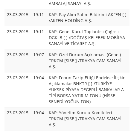
AMBALAJ SANAYİ A.Ş.
23.03.2015
19:11
KAP: Pay Alım Satım Bildirimi AKFEN [ ]
/AKFEN HOLDİNG A.Ş.
23.03.2015
19:11
KAP: Genel Kurul Toplantısı Çağrısı
DGKLB [ ] /DOĞTAŞ KELEBEK MOBİLYA
SANAYİ VE TİCARET A.Ş.
23.03.2015
19:07
KAP: Özel Durum Açıklaması (Genel)
TRKCM [SISE ] /TRAKYA CAM SANAYİİ
A.Ş.
23.03.2015
19:04
KAP: Fonun Takip Ettiği Endekse İlişkin
Açıklamalar BNKTR [ ] /TÜRKİYE
YÜKSEK PİYASA DEĞERLİ BANKALAR A
TİPİ BORSA YATIRIM FONU (HİSSE
SENEDİ YOĞUN FON)
23.03.2015
19:04
KAP: Yönetim Kurulu Komiteleri
TRKCM [SISE ] /TRAKYA CAM SANAYİİ
A.Ş.