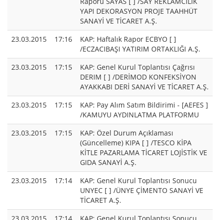
Raporu SAYAS [ ] /SAY REKLAMCILIK
YAPI DEKORASYON PROJE TAAHHÜT
SANAYİ VE TİCARET A.Ş.
23.03.2015
17:16
KAP: Haftalık Rapor ECBYO [ ]
/ECZACIBAŞI YATIRIM ORTAKLIĞI A.Ş.
23.03.2015
17:15
KAP: Genel Kurul Toplantısı Çağrısı
DERIM [ ] /DERİMOD KONFEKSİYON
AYAKKABI DERİ SANAYİ VE TİCARET A.Ş.
23.03.2015
17:15
KAP: Pay Alım Satım Bildirimi - [AEFES ]
/KAMUYU AYDINLATMA PLATFORMU
23.03.2015
17:15
KAP: Özel Durum Açıklaması
(Güncelleme) KIPA [ ] /TESCO KİPA
KİTLE PAZARLAMA TİCARET LOJİSTİK VE
GIDA SANAYİ A.Ş.
23.03.2015
17:14
KAP: Genel Kurul Toplantısı Sonucu
UNYEC [ ] /ÜNYE ÇİMENTO SANAYİ VE
TİCARET A.Ş.
23.03.2015
17:14
KAP: Genel Kurul Toplantısı Sonucu