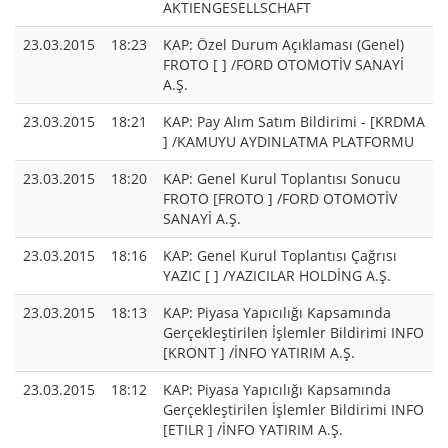
AKTIENGESELLSCHAFT
23.03.2015
18:23
KAP: Özel Durum Açıklaması (Genel)
FROTO [ ] /FORD OTOMOTİV SANAYİ
A.Ş.
23.03.2015
18:21
KAP: Pay Alım Satım Bildirimi - [KRDMA
] /KAMUYU AYDINLATMA PLATFORMU
23.03.2015
18:20
KAP: Genel Kurul Toplantısı Sonucu
FROTO [FROTO ] /FORD OTOMOTİV
SANAYİ A.Ş.
23.03.2015
18:16
KAP: Genel Kurul Toplantısı Çağrısı
YAZIC [ ] /YAZICILAR HOLDİNG A.Ş.
23.03.2015
18:13
KAP: Piyasa Yapıcılığı Kapsamında
Gerçekleştirilen İşlemler Bildirimi INFO
[KRONT ] /İNFO YATIRIM A.Ş.
23.03.2015
18:12
KAP: Piyasa Yapıcılığı Kapsamında
Gerçekleştirilen İşlemler Bildirimi INFO
[ETILR ] /İNFO YATIRIM A.Ş.