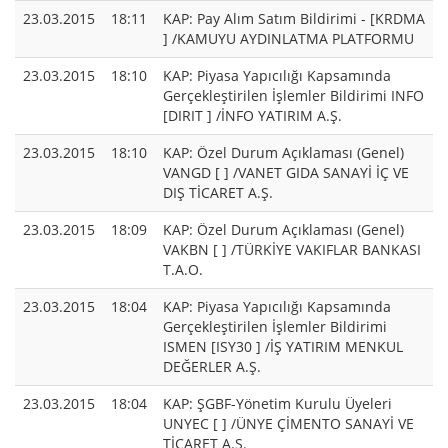
23.03.2015
18:11
KAP: Pay Alım Satım Bildirimi - [KRDMA
] /KAMUYU AYDINLATMA PLATFORMU
23.03.2015
18:10
KAP: Piyasa Yapıcılığı Kapsamında
Gerçekleştirilen İşlemler Bildirimi INFO
[DIRIT ] /İNFO YATIRIM A.Ş.
23.03.2015
18:10
KAP: Özel Durum Açıklaması (Genel)
VANGD [ ] /VANET GIDA SANAYİ İÇ VE
DIŞ TİCARET A.Ş.
23.03.2015
18:09
KAP: Özel Durum Açıklaması (Genel)
VAKBN [ ] /TÜRKİYE VAKIFLAR BANKASI
T.A.O.
23.03.2015
18:04
KAP: Piyasa Yapıcılığı Kapsamında
Gerçekleştirilen İşlemler Bildirimi
ISMEN [ISY30 ] /İŞ YATIRIM MENKUL
DEĞERLER A.Ş.
23.03.2015
18:04
KAP: ŞGBF-Yönetim Kurulu Üyeleri
UNYEC [ ] /ÜNYE ÇİMENTO SANAYİ VE
TİCARET A.Ş.