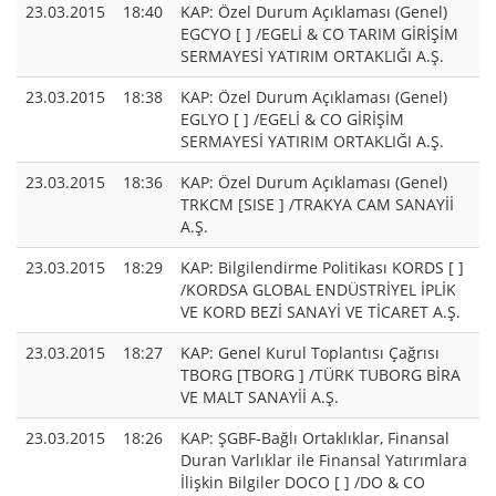
23.03.2015
18:40
KAP: Özel Durum Açıklaması (Genel)
EGCYO [ ] /EGELİ & CO TARIM GİRİŞİM
SERMAYESİ YATIRIM ORTAKLIĞI A.Ş.
23.03.2015
18:38
KAP: Özel Durum Açıklaması (Genel)
EGLYO [ ] /EGELİ & CO GİRİŞİM
SERMAYESİ YATIRIM ORTAKLIĞI A.Ş.
23.03.2015
18:36
KAP: Özel Durum Açıklaması (Genel)
TRKCM [SISE ] /TRAKYA CAM SANAYİİ
A.Ş.
23.03.2015
18:29
KAP: Bilgilendirme Politikası KORDS [ ]
/KORDSA GLOBAL ENDÜSTRİYEL İPLİK
VE KORD BEZİ SANAYİ VE TİCARET A.Ş.
23.03.2015
18:27
KAP: Genel Kurul Toplantısı Çağrısı
TBORG [TBORG ] /TÜRK TUBORG BİRA
VE MALT SANAYİİ A.Ş.
23.03.2015
18:26
KAP: ŞGBF-Bağlı Ortaklıklar, Finansal
Duran Varlıklar ile Finansal Yatırımlara
İlişkin Bilgiler DOCO [ ] /DO & CO