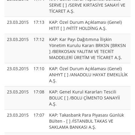
SERVE [ ] /SERVE KIRTASİYE SANAYİ VE
TİCARET A.Ş.
23.03.2015
17:13
KAP: Özel Durum Açıklaması (Genel)
HITIT [ ] /HİTİT HOLDİNG A.Ş.
23.03.2015
17:12
KAP: Kar Payı Dağıtımına İlişkin
Yönetim Kurulu Kararı BRKSN [BRKSN
] /BERKOSAN YALITIM VE TECRİT
MADDELERİ ÜRETİM VE TİCARET A.Ş.
23.03.2015
17:10
KAP: Özel Durum Açıklaması (Genel)
ANHYT [ ] /ANADOLU HAYAT EMEKLİLİK
A.Ş.
23.03.2015
17:08
KAP: Genel Kurul Kararları Tescili
BOLUC [ ] /BOLU ÇİMENTO SANAYİİ
A.Ş.
23.03.2015
17:07
KAP: Takasbank Para Piyasası Günlük
Bülten - [ ] /İSTANBUL TAKAS VE
SAKLAMA BANKASI A.Ş.