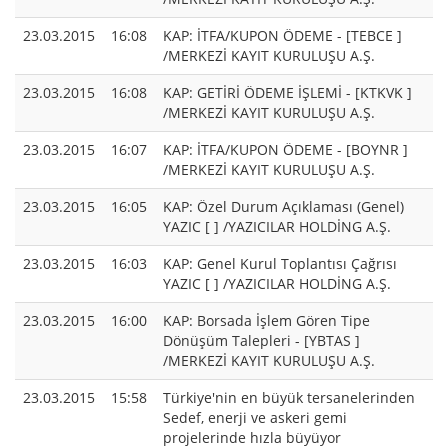
23.03.2015
16:08
KAP: İTFA/KUPON ÖDEME - [TEBCE ]
/MERKEZİ KAYIT KURULUŞU A.Ş.
23.03.2015
16:08
KAP: GETİRİ ÖDEME İŞLEMİ - [KTKVK ]
/MERKEZİ KAYIT KURULUŞU A.Ş.
23.03.2015
16:07
KAP: İTFA/KUPON ÖDEME - [BOYNR ]
/MERKEZİ KAYIT KURULUŞU A.Ş.
23.03.2015
16:05
KAP: Özel Durum Açıklaması (Genel)
YAZIC [ ] /YAZICILAR HOLDİNG A.Ş.
23.03.2015
16:03
KAP: Genel Kurul Toplantısı Çağrısı
YAZIC [ ] /YAZICILAR HOLDİNG A.Ş.
23.03.2015
16:00
KAP: Borsada İşlem Gören Tipe
Dönüşüm Talepleri - [YBTAS ]
/MERKEZİ KAYIT KURULUŞU A.Ş.
23.03.2015
15:58
Türkiye'nin en büyük tersanelerinden
Sedef, enerji ve askeri gemi
projelerinde hızla büyüyor