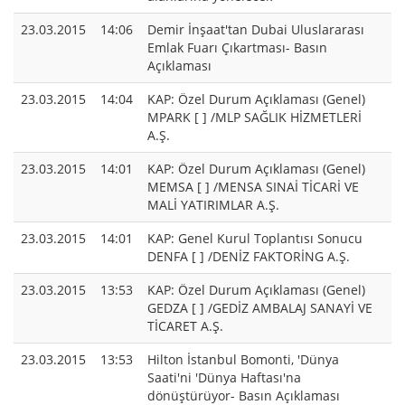
23.03.2015
14:06
Demir İnşaat'tan Dubai Uluslararası
Emlak Fuarı Çıkartması- Basın
Açıklaması
23.03.2015
14:04
KAP: Özel Durum Açıklaması (Genel)
MPARK [ ] /MLP SAĞLIK HİZMETLERİ
A.Ş.
23.03.2015
14:01
KAP: Özel Durum Açıklaması (Genel)
MEMSA [ ] /MENSA SINAİ TİCARİ VE
MALİ YATIRIMLAR A.Ş.
23.03.2015
14:01
KAP: Genel Kurul Toplantısı Sonucu
DENFA [ ] /DENİZ FAKTORİNG A.Ş.
23.03.2015
13:53
KAP: Özel Durum Açıklaması (Genel)
GEDZA [ ] /GEDİZ AMBALAJ SANAYİ VE
TİCARET A.Ş.
23.03.2015
13:53
Hilton İstanbul Bomonti, 'Dünya
Saati'ni 'Dünya Haftası'na
dönüştürüyor- Basın Açıklaması