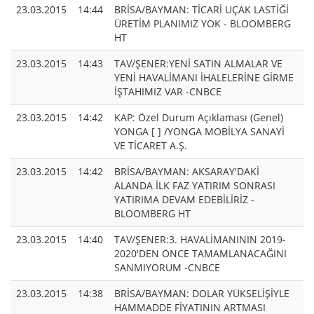
23.03.2015
14:44
BRİSA/BAYMAN: TİCARİ UÇAK LASTİĞİ
ÜRETİM PLANIMIZ YOK - BLOOMBERG
HT
23.03.2015
14:43
TAV/ŞENER:YENİ SATIN ALMALAR VE
YENİ HAVALİMANI İHALELERİNE GİRME
İŞTAHIMIZ VAR -CNBCE
23.03.2015
14:42
KAP: Özel Durum Açıklaması (Genel)
YONGA [ ] /YONGA MOBİLYA SANAYİ
VE TİCARET A.Ş.
23.03.2015
14:42
BRİSA/BAYMAN: AKSARAY'DAKİ
ALANDA İLK FAZ YATIRIM SONRASI
YATIRIMA DEVAM EDEBİLİRİZ -
BLOOMBERG HT
23.03.2015
14:40
TAV/ŞENER:3. HAVALİMANININ 2019-
2020'DEN ÖNCE TAMAMLANACAĞINI
SANMIYORUM -CNBCE
23.03.2015
14:38
BRİSA/BAYMAN: DOLAR YÜKSELİŞİYLE
HAMMADDE FİYATININ ARTMASI