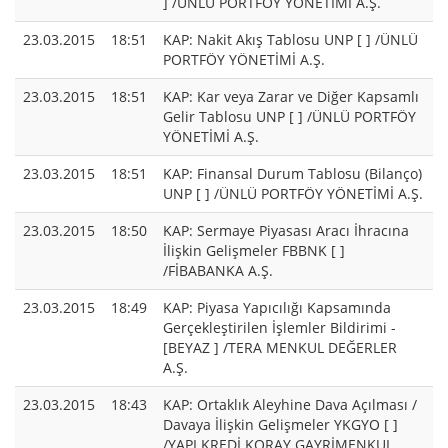
] /ÜNLÜ PORTFÖY YÖNETİMİ A.Ş.
23.03.2015
18:51
KAP: Nakit Akış Tablosu UNP [ ] /ÜNLÜ
PORTFÖY YÖNETİMİ A.Ş.
23.03.2015
18:51
KAP: Kar veya Zarar ve Diğer Kapsamlı
Gelir Tablosu UNP [ ] /ÜNLÜ PORTFÖY
YÖNETİMİ A.Ş.
23.03.2015
18:51
KAP: Finansal Durum Tablosu (Bilanço)
UNP [ ] /ÜNLÜ PORTFÖY YÖNETİMİ A.Ş.
23.03.2015
18:50
KAP: Sermaye Piyasası Aracı İhracına
İlişkin Gelişmeler FBBNK [ ]
/FİBABANKA A.Ş.
23.03.2015
18:49
KAP: Piyasa Yapıcılığı Kapsamında
Gerçekleştirilen İşlemler Bildirimi -
[BEYAZ ] /TERA MENKUL DEĞERLER
A.Ş.
23.03.2015
18:43
KAP: Ortaklık Aleyhine Dava Açılması /
Davaya İlişkin Gelişmeler YKGYO [ ]
/YAPI KREDİ KORAY GAYRİMENKUL