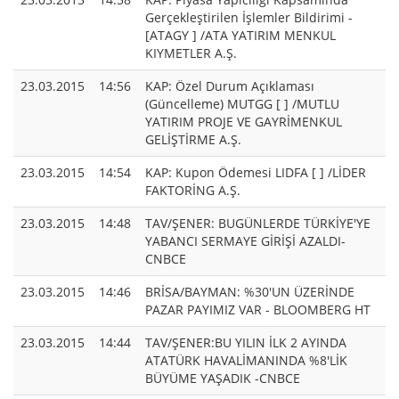
Gerçekleştirilen İşlemler Bildirimi -
[ATAGY ] /ATA YATIRIM MENKUL
KIYMETLER A.Ş.
23.03.2015
14:56
KAP: Özel Durum Açıklaması
(Güncelleme) MUTGG [ ] /MUTLU
YATIRIM PROJE VE GAYRİMENKUL
GELİŞTİRME A.Ş.
23.03.2015
14:54
KAP: Kupon Ödemesi LIDFA [ ] /LİDER
FAKTORİNG A.Ş.
23.03.2015
14:48
TAV/ŞENER: BUGÜNLERDE TÜRKİYE'YE
YABANCI SERMAYE GİRİŞİ AZALDI-
CNBCE
23.03.2015
14:46
BRİSA/BAYMAN: %30'UN ÜZERİNDE
PAZAR PAYIMIZ VAR - BLOOMBERG HT
23.03.2015
14:44
TAV/ŞENER:BU YILIN İLK 2 AYINDA
ATATÜRK HAVALİMANINDA %8'LİK
BÜYÜME YAŞADIK -CNBCE