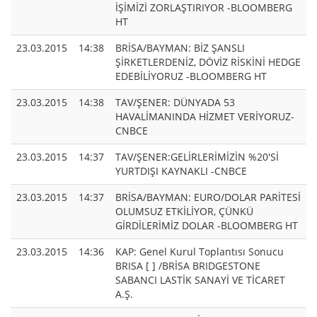
İŞİMİZİ ZORLAŞTIRIYOR -BLOOMBERG
HT
23.03.2015
14:38
BRİSA/BAYMAN: BİZ ŞANSLI
ŞİRKETLERDENİZ, DÖVİZ RİSKİNİ HEDGE
EDEBİLİYORUZ -BLOOMBERG HT
23.03.2015
14:38
TAV/ŞENER: DÜNYADA 53
HAVALİMANINDA HİZMET VERİYORUZ-
CNBCE
23.03.2015
14:37
TAV/ŞENER:GELİRLERİMİZİN %20'Sİ
YURTDIŞI KAYNAKLI -CNBCE
23.03.2015
14:37
BRİSA/BAYMAN: EURO/DOLAR PARİTESİ
OLUMSUZ ETKİLİYOR, ÇÜNKÜ
GİRDİLERİMİZ DOLAR -BLOOMBERG HT
23.03.2015
14:36
KAP: Genel Kurul Toplantısı Sonucu
BRISA [ ] /BRİSA BRIDGESTONE
SABANCI LASTİK SANAYİ VE TİCARET
A.Ş.