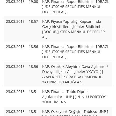
23.03.2015
19:00
KAP: Finansal Rapor Bildirimi - [DBAGL
] /DEUTSCHE SECURITIES MENKUL
DEĞERLER A.Ş.
23.03.2015
18:57
KAP: Piyasa Yapıcılığı Kapsamında
Gerçekleştirilen İşlemler Bildirimi -
[DOGUB ] /TERA MENKUL DEĞERLER
A.Ş.
23.03.2015
18:56
KAP: Finansal Rapor Bildirimi - [DBAGL
] /DEUTSCHE SECURITIES MENKUL
DEĞERLER A.Ş.
23.03.2015
18:56
KAP: Ortaklık Aleyhine Dava Açılması /
Davaya İlişkin Gelişmeler YKGYO [ ]
/YAPI KREDİ KORAY GAYRİMENKUL
YATIRIM ORTAKLIĞI A.Ş.
23.03.2015
18:51
KAP: Finansal Tablo Dipnot
Açıklamaları UNP [ ] /ÜNLÜ PORTFÖY
YÖNETİMİ A.Ş.
23.03.2015
18:51
KAP: Özkaynak Değişim Tablosu UNP [