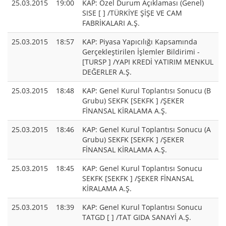
25.03.2015
19:00
KAP: Özel Durum Açıklaması (Genel)
SISE [ ] /TÜRKİYE ŞİŞE VE CAM
FABRİKALARI A.Ş.
25.03.2015
18:57
KAP: Piyasa Yapıcılığı Kapsamında
Gerçekleştirilen İşlemler Bildirimi -
[TURSP ] /YAPI KREDİ YATIRIM MENKUL
DEĞERLER A.Ş.
25.03.2015
18:48
KAP: Genel Kurul Toplantısı Sonucu (B
Grubu) SEKFK [SEKFK ] /ŞEKER
FİNANSAL KİRALAMA A.Ş.
25.03.2015
18:46
KAP: Genel Kurul Toplantısı Sonucu (A
Grubu) SEKFK [SEKFK ] /ŞEKER
FİNANSAL KİRALAMA A.Ş.
25.03.2015
18:45
KAP: Genel Kurul Toplantısı Sonucu
SEKFK [SEKFK ] /ŞEKER FİNANSAL
KİRALAMA A.Ş.
25.03.2015
18:39
KAP: Genel Kurul Toplantısı Sonucu
TATGD [ ] /TAT GIDA SANAYİ A.Ş.