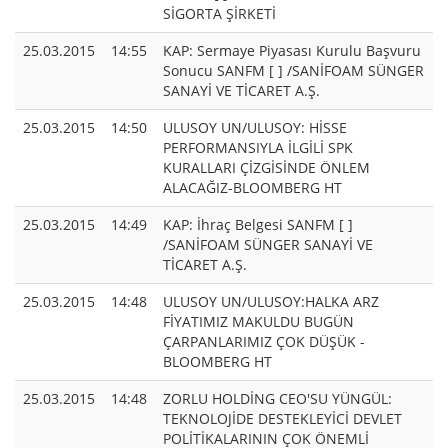
SİGORTA ŞİRKETİ
25.03.2015
14:55
KAP: Sermaye Piyasası Kurulu Başvuru
Sonucu SANFM [ ] /SANİFOAM SÜNGER
SANAYİ VE TİCARET A.Ş.
25.03.2015
14:50
ULUSOY UN/ULUSOY: HİSSE
PERFORMANSIYLA İLGİLİ SPK
KURALLARI ÇİZGİSİNDE ÖNLEM
ALACAĞIZ-BLOOMBERG HT
25.03.2015
14:49
KAP: İhraç Belgesi SANFM [ ]
/SANİFOAM SÜNGER SANAYİ VE
TİCARET A.Ş.
25.03.2015
14:48
ULUSOY UN/ULUSOY:HALKA ARZ
FİYATIMIZ MAKULDU BUGÜN
ÇARPANLARIMIZ ÇOK DÜŞÜK -
BLOOMBERG HT
25.03.2015
14:48
ZORLU HOLDİNG CEO'SU YÜNGÜL:
TEKNOLOJİDE DESTEKLEYİCİ DEVLET
POLİTİKALARININ ÇOK ÖNEMLİ