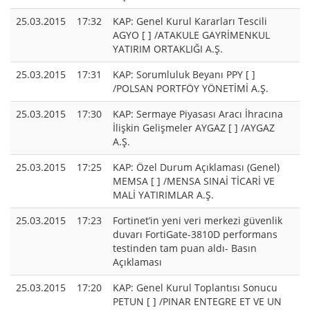
25.03.2015
17:32
KAP: Genel Kurul Kararları Tescili
AGYO [ ] /ATAKULE GAYRİMENKUL
YATIRIM ORTAKLIĞI A.Ş.
25.03.2015
17:31
KAP: Sorumluluk Beyanı PPY [ ]
/POLSAN PORTFÖY YÖNETİMİ A.Ş.
25.03.2015
17:30
KAP: Sermaye Piyasası Aracı İhracına
İlişkin Gelişmeler AYGAZ [ ] /AYGAZ
A.Ş.
25.03.2015
17:25
KAP: Özel Durum Açıklaması (Genel)
MEMSA [ ] /MENSA SINAİ TİCARİ VE
MALİ YATIRIMLAR A.Ş.
25.03.2015
17:23
Fortinet’in yeni veri merkezi güvenlik
duvarı FortiGate-3810D performans
testinden tam puan aldı- Basın
Açıklaması
25.03.2015
17:20
KAP: Genel Kurul Toplantısı Sonucu
PETUN [ ] /PINAR ENTEGRE ET VE UN