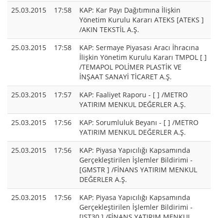
25.03.2015
17:58
KAP: Kar Payı Dağıtımına İlişkin
Yönetim Kurulu Kararı ATEKS [ATEKS ]
/AKIN TEKSTİL A.Ş.
25.03.2015
17:58
KAP: Sermaye Piyasası Aracı İhracına
İlişkin Yönetim Kurulu Kararı TMPOL [ ]
/TEMAPOL POLİMER PLASTİK VE
İNŞAAT SANAYİ TİCARET A.Ş.
25.03.2015
17:57
KAP: Faaliyet Raporu - [ ] /METRO
YATIRIM MENKUL DEĞERLER A.Ş.
25.03.2015
17:56
KAP: Sorumluluk Beyanı - [ ] /METRO
YATIRIM MENKUL DEĞERLER A.Ş.
25.03.2015
17:56
KAP: Piyasa Yapıcılığı Kapsamında
Gerçekleştirilen İşlemler Bildirimi -
[GMSTR ] /FİNANS YATIRIM MENKUL
DEĞERLER A.Ş.
25.03.2015
17:56
KAP: Piyasa Yapıcılığı Kapsamında
Gerçekleştirilen İşlemler Bildirimi -
[IST30 ] /FİNANS YATIRIM MENKUL