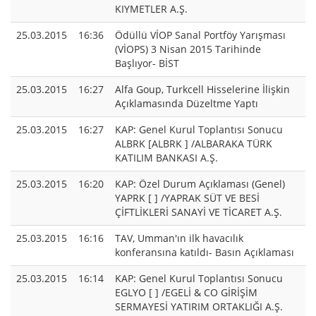
KIYMETLER A.Ş.
25.03.2015
16:36
Ödüllü VİOP Sanal Portföy Yarışması
(VİOPS) 3 Nisan 2015 Tarihinde
Başlıyor- BİST
25.03.2015
16:27
Alfa Goup, Turkcell Hisselerine İlişkin
Açıklamasında Düzeltme Yaptı
25.03.2015
16:27
KAP: Genel Kurul Toplantısı Sonucu
ALBRK [ALBRK ] /ALBARAKA TÜRK
KATILIM BANKASI A.Ş.
25.03.2015
16:20
KAP: Özel Durum Açıklaması (Genel)
YAPRK [ ] /YAPRAK SÜT VE BESİ
ÇİFTLİKLERİ SANAYİ VE TİCARET A.Ş.
25.03.2015
16:16
TAV, Umman'ın ilk havacılık
konferansına katıldı- Basın Açıklaması
25.03.2015
16:14
KAP: Genel Kurul Toplantısı Sonucu
EGLYO [ ] /EGELİ & CO GİRİŞİM
SERMAYESİ YATIRIM ORTAKLIĞI A.Ş.