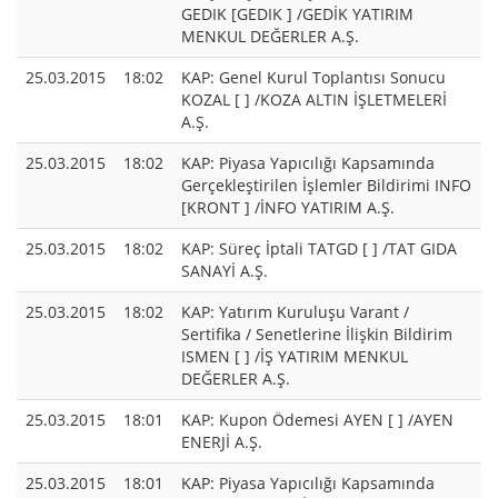
GEDIK [GEDIK ] /GEDİK YATIRIM
MENKUL DEĞERLER A.Ş.
25.03.2015
18:02
KAP: Genel Kurul Toplantısı Sonucu
KOZAL [ ] /KOZA ALTIN İŞLETMELERİ
A.Ş.
25.03.2015
18:02
KAP: Piyasa Yapıcılığı Kapsamında
Gerçekleştirilen İşlemler Bildirimi INFO
[KRONT ] /İNFO YATIRIM A.Ş.
25.03.2015
18:02
KAP: Süreç İptali TATGD [ ] /TAT GIDA
SANAYİ A.Ş.
25.03.2015
18:02
KAP: Yatırım Kuruluşu Varant /
Sertifika / Senetlerine İlişkin Bildirim
ISMEN [ ] /İŞ YATIRIM MENKUL
DEĞERLER A.Ş.
25.03.2015
18:01
KAP: Kupon Ödemesi AYEN [ ] /AYEN
ENERJİ A.Ş.
25.03.2015
18:01
KAP: Piyasa Yapıcılığı Kapsamında