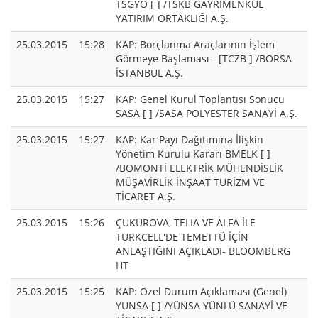
TSGYO [ ] /TSKB GAYRİMENKUL
YATIRIM ORTAKLIĞI A.Ş.
25.03.2015
15:28
KAP: Borçlanma Araçlarının İşlem
Görmeye Başlaması - [TCZB ] /BORSA
İSTANBUL A.Ş.
25.03.2015
15:27
KAP: Genel Kurul Toplantısı Sonucu
SASA [ ] /SASA POLYESTER SANAYİ A.Ş.
25.03.2015
15:27
KAP: Kar Payı Dağıtımına İlişkin
Yönetim Kurulu Kararı BMELK [ ]
/BOMONTİ ELEKTRİK MÜHENDİSLİK
MÜŞAVİRLİK İNŞAAT TURİZM VE
TİCARET A.Ş.
25.03.2015
15:26
ÇUKUROVA, TELIA VE ALFA İLE
TURKCELL'DE TEMETTÜ İÇİN
ANLAŞTIĞINI AÇIKLADI- BLOOMBERG
HT
25.03.2015
15:25
KAP: Özel Durum Açıklaması (Genel)
YUNSA [ ] /YÜNSA YÜNLÜ SANAYİ VE