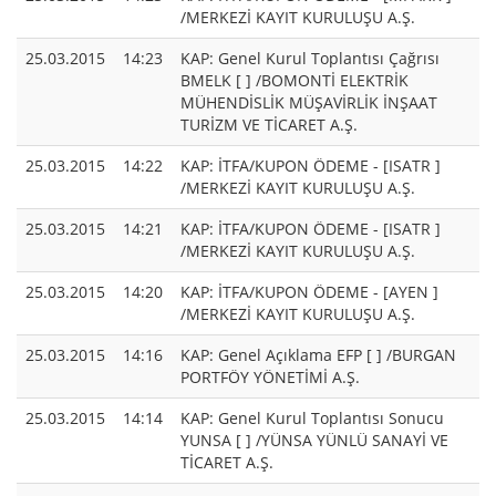
/MERKEZİ KAYIT KURULUŞU A.Ş.
25.03.2015
14:23
KAP: Genel Kurul Toplantısı Çağrısı
BMELK [ ] /BOMONTİ ELEKTRİK
MÜHENDİSLİK MÜŞAVİRLİK İNŞAAT
TURİZM VE TİCARET A.Ş.
25.03.2015
14:22
KAP: İTFA/KUPON ÖDEME - [ISATR ]
/MERKEZİ KAYIT KURULUŞU A.Ş.
25.03.2015
14:21
KAP: İTFA/KUPON ÖDEME - [ISATR ]
/MERKEZİ KAYIT KURULUŞU A.Ş.
25.03.2015
14:20
KAP: İTFA/KUPON ÖDEME - [AYEN ]
/MERKEZİ KAYIT KURULUŞU A.Ş.
25.03.2015
14:16
KAP: Genel Açıklama EFP [ ] /BURGAN
PORTFÖY YÖNETİMİ A.Ş.
25.03.2015
14:14
KAP: Genel Kurul Toplantısı Sonucu
YUNSA [ ] /YÜNSA YÜNLÜ SANAYİ VE
TİCARET A.Ş.