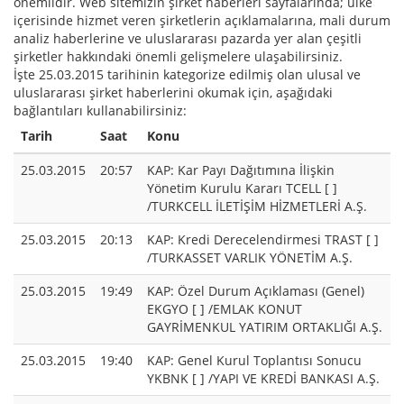
önemlidir. Web sitemizin şirket haberleri sayfalarında; ülke
içerisinde hizmet veren şirketlerin açıklamalarına, mali durum
analiz haberlerine ve uluslararası pazarda yer alan çeşitli
şirketler hakkındaki önemli gelişmelere ulaşabilirsiniz.
İşte 25.03.2015 tarihinin kategorize edilmiş olan ulusal ve
uluslararası şirket haberlerini okumak için, aşağıdaki
bağlantıları kullanabilirsiniz:
Tarih
Saat
Konu
25.03.2015
20:57
KAP: Kar Payı Dağıtımına İlişkin
Yönetim Kurulu Kararı TCELL [ ]
/TURKCELL İLETİŞİM HİZMETLERİ A.Ş.
25.03.2015
20:13
KAP: Kredi Derecelendirmesi TRAST [ ]
/TURKASSET VARLIK YÖNETİM A.Ş.
25.03.2015
19:49
KAP: Özel Durum Açıklaması (Genel)
EKGYO [ ] /EMLAK KONUT
GAYRİMENKUL YATIRIM ORTAKLIĞI A.Ş.
25.03.2015
19:40
KAP: Genel Kurul Toplantısı Sonucu
YKBNK [ ] /YAPI VE KREDİ BANKASI A.Ş.