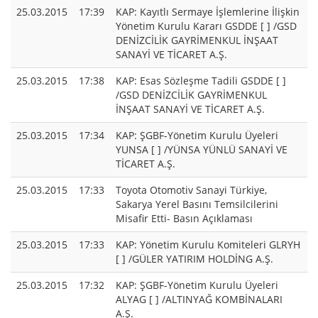
25.03.2015
17:39
KAP: Kayıtlı Sermaye İşlemlerine İlişkin
Yönetim Kurulu Kararı GSDDE [ ] /GSD
DENİZCİLİK GAYRİMENKUL İNŞAAT
SANAYİ VE TİCARET A.Ş.
25.03.2015
17:38
KAP: Esas Sözleşme Tadili GSDDE [ ]
/GSD DENİZCİLİK GAYRİMENKUL
İNŞAAT SANAYİ VE TİCARET A.Ş.
25.03.2015
17:34
KAP: ŞGBF-Yönetim Kurulu Üyeleri
YUNSA [ ] /YÜNSA YÜNLÜ SANAYİ VE
TİCARET A.Ş.
25.03.2015
17:33
Toyota Otomotiv Sanayi Türkiye,
Sakarya Yerel Basını Temsilcilerini
Misafir Etti- Basın Açıklaması
25.03.2015
17:33
KAP: Yönetim Kurulu Komiteleri GLRYH
[ ] /GÜLER YATIRIM HOLDİNG A.Ş.
25.03.2015
17:32
KAP: ŞGBF-Yönetim Kurulu Üyeleri
ALYAG [ ] /ALTINYAĞ KOMBİNALARI
A.Ş.