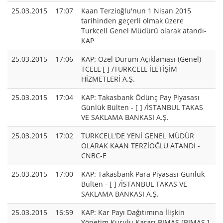
25.03.2015
17:07
Kaan Terzioğlu'nun 1 Nisan 2015
tarihinden geçerli olmak üzere
Turkcell Genel Müdürü olarak atandı-
KAP
25.03.2015
17:06
KAP: Özel Durum Açıklaması (Genel)
TCELL [ ] /TURKCELL İLETİŞİM
HİZMETLERİ A.Ş.
25.03.2015
17:04
KAP: Takasbank Ödünç Pay Piyasası
Günlük Bülten - [ ] /İSTANBUL TAKAS
VE SAKLAMA BANKASI A.Ş.
25.03.2015
17:02
TURKCELL'DE YENİ GENEL MÜDÜR
OLARAK KAAN TERZİOĞLU ATANDI -
CNBC-E
25.03.2015
17:00
KAP: Takasbank Para Piyasası Günlük
Bülten - [ ] /İSTANBUL TAKAS VE
SAKLAMA BANKASI A.Ş.
25.03.2015
16:59
KAP: Kar Payı Dağıtımına İlişkin
Yönetim Kurulu Kararı BIMAS [BIMAS ]