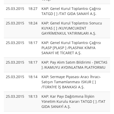
25.03.2015
18:27
KAP: Genel Kurul Toplantısı Çağrısı
TATGD [ ] /TAT GIDA SANAYİ A.Ş.
25.03.2015
18:24
KAP: Genel Kurul Toplantısı Sonucu
KUYAS [ ] /KUYUMCUKENT
GAYRİMENKUL YATIRIMLARI A.Ş.
25.03.2015
18:17
KAP: Genel Kurul Toplantısı Çağrısı
PLASP [PLASP ] /PLASPAK KİMYA
SANAYİ VE TİCARET A.Ş.
25.03.2015
18:17
KAP: Pay Alım Satım Bildirimi - [MCTAS
] /KAMUYU AYDINLATMA PLATFORMU
25.03.2015
18:14
KAP: Sermaye Piyasası Aracı İhracı-
Satışın Tamamlanması ISKUR [ ]
/TÜRKİYE İŞ BANKASI A.Ş.
25.03.2015
18:13
KAP: Kar Payı Dağıtımına İlişkin
Yönetim Kurulu Kararı TATGD [ ] /TAT
GIDA SANAYİ A.Ş.