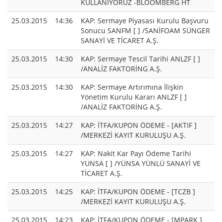
KULLANIYORUZ -BLOOMBERG HT
25.03.2015
14:36
KAP: Sermaye Piyasası Kurulu Başvuru
Sonucu SANFM [ ] /SANİFOAM SÜNGER
SANAYİ VE TİCARET A.Ş.
25.03.2015
14:30
KAP: Sermaye Tescil Tarihi ANLZF [ ]
/ANALİZ FAKTORİNG A.Ş.
25.03.2015
14:30
KAP: Sermaye Artırımına İlişkin
Yönetim Kurulu Kararı ANLZF [ ]
/ANALİZ FAKTORİNG A.Ş.
25.03.2015
14:27
KAP: İTFA/KUPON ÖDEME - [AKTIF ]
/MERKEZİ KAYIT KURULUŞU A.Ş.
25.03.2015
14:27
KAP: Nakit Kar Payı Ödeme Tarihi
YUNSA [ ] /YÜNSA YÜNLÜ SANAYİ VE
TİCARET A.Ş.
25.03.2015
14:25
KAP: İTFA/KUPON ÖDEME - [TCZB ]
/MERKEZİ KAYIT KURULUŞU A.Ş.
25.03.2015
14:23
KAP: İTFA/KUPON ÖDEME - [MPARK ]