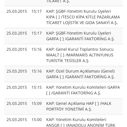
TİCARET A.Ş.
25.03.2015
15:17
KAP: ŞGBF-Yönetim Kurulu Üyeleri
KIPA [ ] /TESCO KİPA KİTLE PAZARLAMA
TİCARET LOJİSTİK VE GIDA SANAYİ A.Ş.
25.03.2015
15:17
KAP: ŞGBF-Yönetim Kurulu Üyeleri
GARFA [ ] /GARANTİ FAKTORİNG A.Ş.
25.03.2015
15:16
KAP: Genel Kurul Toplantısı Sonucu
MAALT [ ] /MARMARİS ALTINYUNUS
TURİSTİK TESİSLER A.Ş.
25.03.2015
15:16
KAP: Özel Durum Açıklaması (Genel)
GARFA [ ] /GARANTİ FAKTORİNG A.Ş.
25.03.2015
15:15
KAP: Yönetim Kurulu Komiteleri GARFA
[ ] /GARANTİ FAKTORİNG A.Ş.
25.03.2015
15:09
KAP: Genel Açıklama HAP [ ] /HALK
PORTFÖY YÖNETİMİ A.Ş.
25.03.2015
15:00
KAP: Yönetim Kurulu Komiteleri
ANSGR [ ] /ANADOLU ANONİM TÜRK