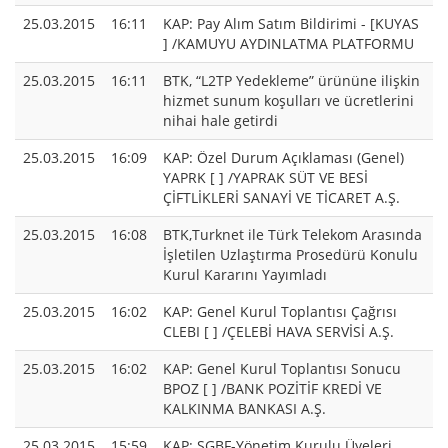
25.03.2015
16:11
KAP: Pay Alım Satım Bildirimi - [KUYAS
] /KAMUYU AYDINLATMA PLATFORMU
25.03.2015
16:11
BTK, “L2TP Yedekleme” ürününe ilişkin
hizmet sunum koşulları ve ücretlerini
nihai hale getirdi
25.03.2015
16:09
KAP: Özel Durum Açıklaması (Genel)
YAPRK [ ] /YAPRAK SÜT VE BESİ
ÇİFTLİKLERİ SANAYİ VE TİCARET A.Ş.
25.03.2015
16:08
BTK,Turknet ile Türk Telekom Arasında
İşletilen Uzlaştırma Prosedürü Konulu
Kurul Kararını Yayımladı
25.03.2015
16:02
KAP: Genel Kurul Toplantısı Çağrısı
CLEBI [ ] /ÇELEBİ HAVA SERVİSİ A.Ş.
25.03.2015
16:02
KAP: Genel Kurul Toplantısı Sonucu
BPOZ [ ] /BANK POZİTİF KREDİ VE
KALKINMA BANKASI A.Ş.
25.03.2015
15:59
KAP: ŞGBF-Yönetim Kurulu Üyeleri