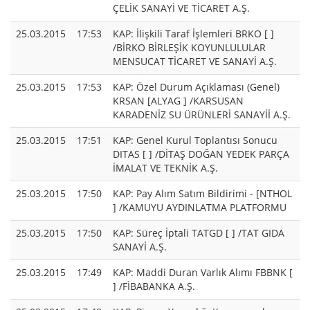
ÇELİK SANAYİ VE TİCARET A.Ş.
25.03.2015
17:53
KAP: İlişkili Taraf İşlemleri BRKO [ ]
/BİRKO BİRLEŞİK KOYUNLULULAR
MENSUCAT TİCARET VE SANAYİ A.Ş.
25.03.2015
17:53
KAP: Özel Durum Açıklaması (Genel)
KRSAN [ALYAG ] /KARSUSAN
KARADENİZ SU ÜRÜNLERİ SANAYİİ A.Ş.
25.03.2015
17:51
KAP: Genel Kurul Toplantısı Sonucu
DITAS [ ] /DİTAŞ DOĞAN YEDEK PARÇA
İMALAT VE TEKNİK A.Ş.
25.03.2015
17:50
KAP: Pay Alım Satım Bildirimi - [NTHOL
] /KAMUYU AYDINLATMA PLATFORMU
25.03.2015
17:50
KAP: Süreç İptali TATGD [ ] /TAT GIDA
SANAYİ A.Ş.
25.03.2015
17:49
KAP: Maddi Duran Varlık Alımı FBBNK [
] /FİBABANKA A.Ş.