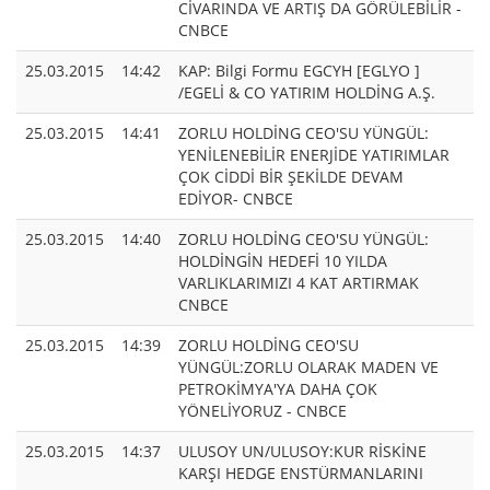
CİVARINDA VE ARTIŞ DA GÖRÜLEBİLİR -
CNBCE
25.03.2015
14:42
KAP: Bilgi Formu EGCYH [EGLYO ]
/EGELİ & CO YATIRIM HOLDİNG A.Ş.
25.03.2015
14:41
ZORLU HOLDİNG CEO'SU YÜNGÜL:
YENİLENEBİLİR ENERJİDE YATIRIMLAR
ÇOK CİDDİ BİR ŞEKİLDE DEVAM
EDİYOR- CNBCE
25.03.2015
14:40
ZORLU HOLDİNG CEO'SU YÜNGÜL:
HOLDİNGİN HEDEFİ 10 YILDA
VARLIKLARIMIZI 4 KAT ARTIRMAK
CNBCE
25.03.2015
14:39
ZORLU HOLDİNG CEO'SU
YÜNGÜL:ZORLU OLARAK MADEN VE
PETROKİMYA'YA DAHA ÇOK
YÖNELİYORUZ - CNBCE
25.03.2015
14:37
ULUSOY UN/ULUSOY:KUR RİSKİNE
KARŞI HEDGE ENSTÜRMANLARINI