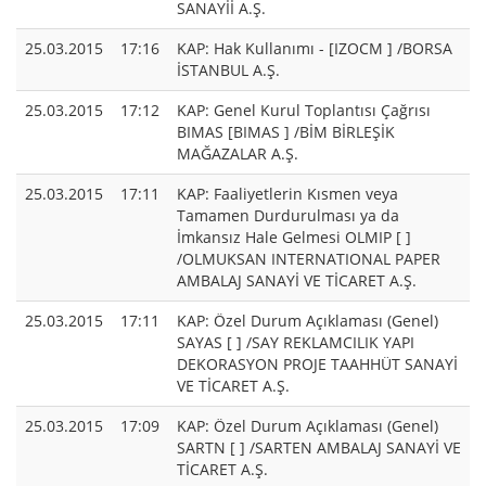
SANAYİİ A.Ş.
25.03.2015
17:16
KAP: Hak Kullanımı - [IZOCM ] /BORSA
İSTANBUL A.Ş.
25.03.2015
17:12
KAP: Genel Kurul Toplantısı Çağrısı
BIMAS [BIMAS ] /BİM BİRLEŞİK
MAĞAZALAR A.Ş.
25.03.2015
17:11
KAP: Faaliyetlerin Kısmen veya
Tamamen Durdurulması ya da
İmkansız Hale Gelmesi OLMIP [ ]
/OLMUKSAN INTERNATIONAL PAPER
AMBALAJ SANAYİ VE TİCARET A.Ş.
25.03.2015
17:11
KAP: Özel Durum Açıklaması (Genel)
SAYAS [ ] /SAY REKLAMCILIK YAPI
DEKORASYON PROJE TAAHHÜT SANAYİ
VE TİCARET A.Ş.
25.03.2015
17:09
KAP: Özel Durum Açıklaması (Genel)
SARTN [ ] /SARTEN AMBALAJ SANAYİ VE
TİCARET A.Ş.