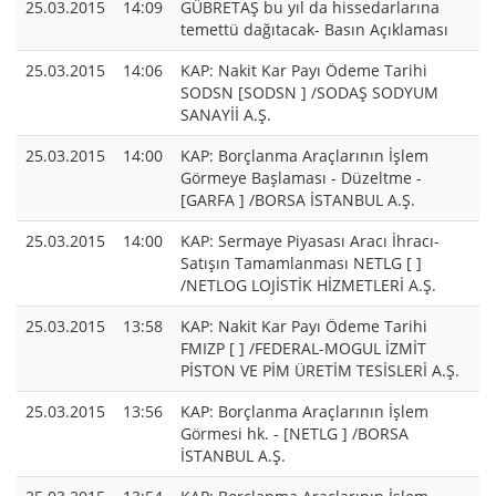
25.03.2015
14:09
GÜBRETAŞ bu yıl da hissedarlarına
temettü dağıtacak- Basın Açıklaması
25.03.2015
14:06
KAP: Nakit Kar Payı Ödeme Tarihi
SODSN [SODSN ] /SODAŞ SODYUM
SANAYİİ A.Ş.
25.03.2015
14:00
KAP: Borçlanma Araçlarının İşlem
Görmeye Başlaması - Düzeltme -
[GARFA ] /BORSA İSTANBUL A.Ş.
25.03.2015
14:00
KAP: Sermaye Piyasası Aracı İhracı-
Satışın Tamamlanması NETLG [ ]
/NETLOG LOJİSTİK HİZMETLERİ A.Ş.
25.03.2015
13:58
KAP: Nakit Kar Payı Ödeme Tarihi
FMIZP [ ] /FEDERAL-MOGUL İZMİT
PİSTON VE PİM ÜRETİM TESİSLERİ A.Ş.
25.03.2015
13:56
KAP: Borçlanma Araçlarının İşlem
Görmesi hk. - [NETLG ] /BORSA
İSTANBUL A.Ş.