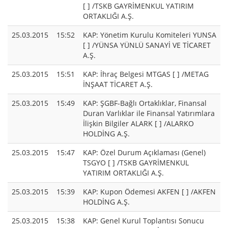
[ ] /TSKB GAYRİMENKUL YATIRIM
ORTAKLIĞI A.Ş.
25.03.2015
15:52
KAP: Yönetim Kurulu Komiteleri YUNSA
[ ] /YÜNSA YÜNLÜ SANAYİ VE TİCARET
A.Ş.
25.03.2015
15:51
KAP: İhraç Belgesi MTGAS [ ] /METAG
İNŞAAT TİCARET A.Ş.
25.03.2015
15:49
KAP: ŞGBF-Bağlı Ortaklıklar, Finansal
Duran Varlıklar ile Finansal Yatırımlara
İlişkin Bilgiler ALARK [ ] /ALARKO
HOLDİNG A.Ş.
25.03.2015
15:47
KAP: Özel Durum Açıklaması (Genel)
TSGYO [ ] /TSKB GAYRİMENKUL
YATIRIM ORTAKLIĞI A.Ş.
25.03.2015
15:39
KAP: Kupon Ödemesi AKFEN [ ] /AKFEN
HOLDİNG A.Ş.
25.03.2015
15:38
KAP: Genel Kurul Toplantısı Sonucu