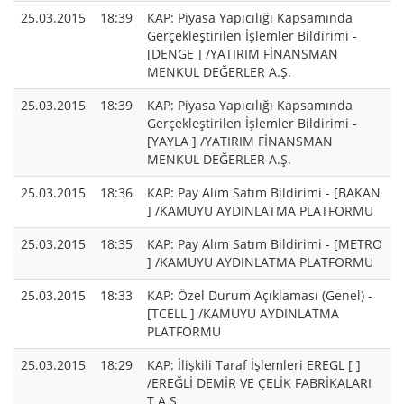
25.03.2015
18:39
KAP: Piyasa Yapıcılığı Kapsamında
Gerçekleştirilen İşlemler Bildirimi -
[DENGE ] /YATIRIM FİNANSMAN
MENKUL DEĞERLER A.Ş.
25.03.2015
18:39
KAP: Piyasa Yapıcılığı Kapsamında
Gerçekleştirilen İşlemler Bildirimi -
[YAYLA ] /YATIRIM FİNANSMAN
MENKUL DEĞERLER A.Ş.
25.03.2015
18:36
KAP: Pay Alım Satım Bildirimi - [BAKAN
] /KAMUYU AYDINLATMA PLATFORMU
25.03.2015
18:35
KAP: Pay Alım Satım Bildirimi - [METRO
] /KAMUYU AYDINLATMA PLATFORMU
25.03.2015
18:33
KAP: Özel Durum Açıklaması (Genel) -
[TCELL ] /KAMUYU AYDINLATMA
PLATFORMU
25.03.2015
18:29
KAP: İlişkili Taraf İşlemleri EREGL [ ]
/EREĞLİ DEMİR VE ÇELİK FABRİKALARI
T.A.Ş.