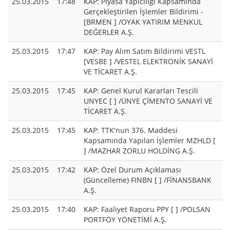
25.03.2015
17:48
KAP: Piyasa Yapıcılığı Kapsamında
Gerçekleştirilen İşlemler Bildirimi -
[BRMEN ] /OYAK YATIRIM MENKUL
DEĞERLER A.Ş.
25.03.2015
17:47
KAP: Pay Alım Satım Bildirimi VESTL
[VESBE ] /VESTEL ELEKTRONİK SANAYİ
VE TİCARET A.Ş.
25.03.2015
17:45
KAP: Genel Kurul Kararları Tescili
UNYEC [ ] /ÜNYE ÇİMENTO SANAYİ VE
TİCARET A.Ş.
25.03.2015
17:45
KAP: TTK'nun 376. Maddesi
Kapsamında Yapılan İşlemler MZHLD [
] /MAZHAR ZORLU HOLDİNG A.Ş.
25.03.2015
17:42
KAP: Özel Durum Açıklaması
(Güncelleme) FINBN [ ] /FİNANSBANK
A.Ş.
25.03.2015
17:40
KAP: Faaliyet Raporu PPY [ ] /POLSAN
PORTFÖY YÖNETİMİ A.Ş.