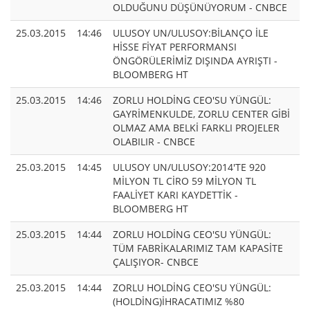
OLDUĞUNU DÜŞÜNÜYORUM - CNBCE
25.03.2015
14:46
ULUSOY UN/ULUSOY:BİLANÇO İLE
HİSSE FİYAT PERFORMANSI
ÖNGÖRÜLERİMİZ DIŞINDA AYRIŞTI -
BLOOMBERG HT
25.03.2015
14:46
ZORLU HOLDİNG CEO'SU YÜNGÜL:
GAYRİMENKULDE, ZORLU CENTER GİBİ
OLMAZ AMA BELKİ FARKLI PROJELER
OLABILIR - CNBCE
25.03.2015
14:45
ULUSOY UN/ULUSOY:2014'TE 920
MİLYON TL CİRO 59 MİLYON TL
FAALİYET KARI KAYDETTİK -
BLOOMBERG HT
25.03.2015
14:44
ZORLU HOLDİNG CEO'SU YÜNGÜL:
TÜM FABRİKALARIMIZ TAM KAPASİTE
ÇALIŞIYOR- CNBCE
25.03.2015
14:44
ZORLU HOLDİNG CEO'SU YÜNGÜL:
(HOLDİNG)İHRACATIMIZ %80