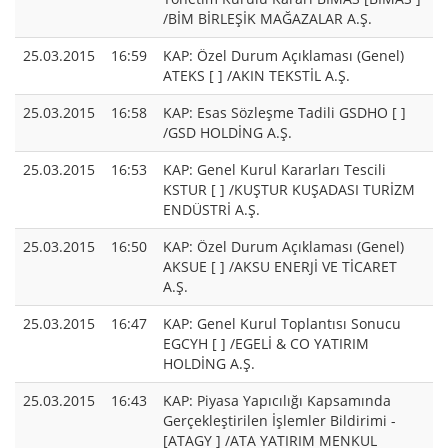
/BİM BİRLEŞİK MAĞAZALAR A.Ş.
25.03.2015
16:59
KAP: Özel Durum Açıklaması (Genel)
ATEKS [ ] /AKIN TEKSTİL A.Ş.
25.03.2015
16:58
KAP: Esas Sözleşme Tadili GSDHO [ ]
/GSD HOLDİNG A.Ş.
25.03.2015
16:53
KAP: Genel Kurul Kararları Tescili
KSTUR [ ] /KUŞTUR KUŞADASI TURİZM
ENDÜSTRİ A.Ş.
25.03.2015
16:50
KAP: Özel Durum Açıklaması (Genel)
AKSUE [ ] /AKSU ENERJİ VE TİCARET
A.Ş.
25.03.2015
16:47
KAP: Genel Kurul Toplantısı Sonucu
EGCYH [ ] /EGELİ & CO YATIRIM
HOLDİNG A.Ş.
25.03.2015
16:43
KAP: Piyasa Yapıcılığı Kapsamında
Gerçekleştirilen İşlemler Bildirimi -
[ATAGY ] /ATA YATIRIM MENKUL