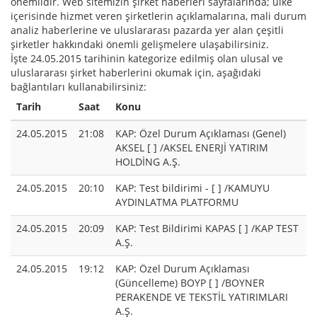
önemlidir. Web sitemizin şirket haberleri sayfalarında; ülke
içerisinde hizmet veren şirketlerin açıklamalarına, mali durum
analiz haberlerine ve uluslararası pazarda yer alan çeşitli
şirketler hakkındaki önemli gelişmelere ulaşabilirsiniz.
İşte 24.05.2015 tarihinin kategorize edilmiş olan ulusal ve
uluslararası şirket haberlerini okumak için, aşağıdaki
bağlantıları kullanabilirsiniz:
Tarih
Saat
Konu
24.05.2015
21:08
KAP: Özel Durum Açıklaması (Genel)
AKSEL [ ] /AKSEL ENERJİ YATIRIM
HOLDİNG A.Ş.
24.05.2015
20:10
KAP: Test bildirimi - [ ] /KAMUYU
AYDINLATMA PLATFORMU
24.05.2015
20:09
KAP: Test Bildirimi KAPAS [ ] /KAP TEST
A.Ş.
24.05.2015
19:12
KAP: Özel Durum Açıklaması
(Güncelleme) BOYP [ ] /BOYNER
PERAKENDE VE TEKSTİL YATIRIMLARI
A.Ş.