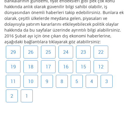
bankalarının gündemi, fiyat endeksleri gibi pek çok konu
hakkında anlık olarak güvenilir bilgi sahibi olabilir, iş
dünyasından önemli haberleri takip edebilirsiniz. Bunlara ek
olarak, çeşitli ülkelerde meydana gelen, piyasaları ve
dolayısıyla yatırım kararlarını etkileyebilecek politik olaylar
hakkında da bu sayfalar üzerinde ayrıntılı bilgi alabilirsiniz.
2016 Şubat ayı için öne çıkan dış ekonomi haberlerine,
aşağıdaki bağlantılara tıklayarak göz atabilirsiniz:
29
26
25
24
23
22
19
18
17
16
15
12
11
10
9
8
5
4
3
2
1