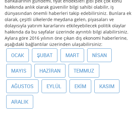
bankalarının gündemi, fiyat endeksleri gibi pek çok konu
hakkında anlık olarak güvenilir bilgi sahibi olabilir, iş
dünyasından önemli haberleri takip edebilirsiniz. Bunlara ek
olarak, çeşitli ülkelerde meydana gelen, piyasaları ve
dolayısıyla yatırım kararlarını etkileyebilecek politik olaylar
hakkında da bu sayfalar üzerinde ayrıntılı bilgi alabilirsiniz.
Aylara göre 2016 yılının öne çıkan dış ekonomi haberlerine,
aşağıdaki bağlantılar üzerinden ulaşabilirsiniz:
OCAK
ŞUBAT
MART
NISAN
MAYIS
HAZIRAN
TEMMUZ
AĞUSTOS
EYLÜL
EKIM
KASIM
ARALIK