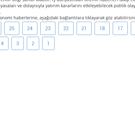
yasaları ve dolayısıyla yatırım kararlarını etkileyebilecek politik ol
.
onomi haberlerine, aşağıdaki bağlantılara tıklayarak göz atabilirsini
25
24
23
22
21
18
17
4
3
2
1