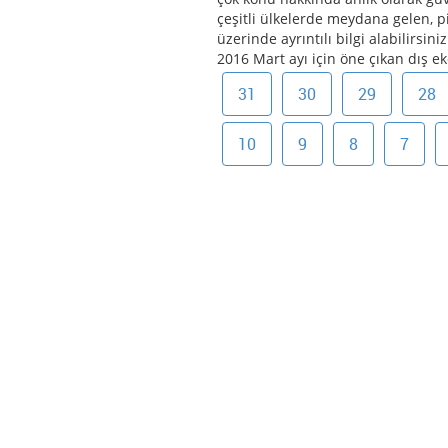
çeşitli ülkelerde meydana gelen, pi
üzerinde ayrıntılı bilgi alabilirsiniz
2016 Mart ayı için öne çıkan dış ek
31
30
29
28
10
9
8
7