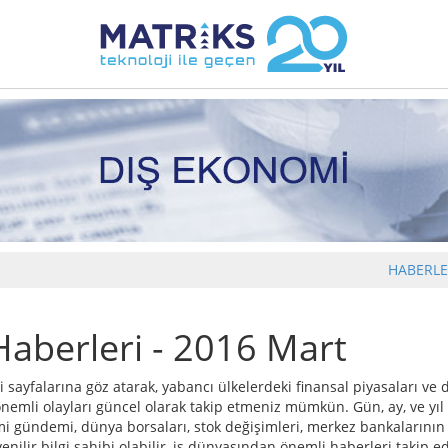
HABERL
aberleri - 2016 Mart
 sayfalarına göz atarak, yabancı ülkelerdeki finansal piyasaları ve
mli olayları güncel olarak takip etmeniz mümkün. Gün, ay, ve yıl 
i gündemi, dünya borsaları, stok değişimleri, merkez bankalarının 
nilir bilgi sahibi olabilir, iş dünyasından önemli haberleri takip ed