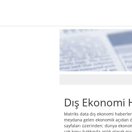
Dış Ekonomi H
Matriks data dış ekonomi haberleri
meydana gelen ekonomik açıdan öne
sayfaları üzerinden; dünya ekonom
çok konu hakkında anlık olarak güve