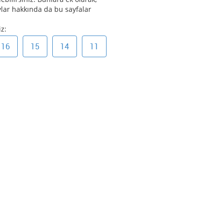
aylar hakkında da bu sayfalar
z:
16
15
14
11