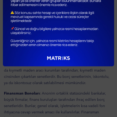
Hazinesi tarafından TL ya da döviz olarak çıkartılabilir, ve
faizlerinin ödenmesi garanti olduğundan dolayı en güvenli bono
türleridir.
Banka Bonoları:
Kalkınma ve yatırım bankaları tarafından, borçlu
sıfatı ile çıkartılan senetlere banka bonosu denir. Halka arz
edilecek olan banka bonolarının vadesi 60 – 360, tahsilli satılacak
olanların vadesi ise 15 – 360 gün arasındadır.
Altın, Gümüş, Platin Bonoları:
Kıymetli Madenler ve Kıymetli
Taşlar Piyasası(Eski adı ile İstanbul Altın Borsası) üyesi bankalar ya
da kıymetli maden aracı kurumları tarafından, kıymetli maden
cinsinden çıkartılan senetlerdir. Bu borç senetlerinin, iskontolu,
ya da iskontosuz olarak satılabilmesi mümkündür.
Finansman Bonoları
: Anonim ortaklık statüsündeki bankalar,
büyük firmalar, finans kuruluşları tarafından ihraç edilen borç
senetleridir. Bunlar, genel olarak, işletmelerin kısa vadeli fon
ihtiyacına cevap vermek amacı ile kullanılırlar. Finansman