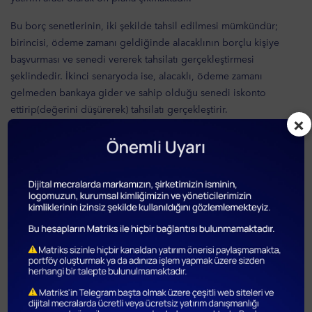
Bu borç senetlerinin, iki şekilde tahsil edilmesi mümkündür;
birincisi, ödeme zamanı geldiğinde alacaklının borçlu kişiye
başvurması ve senedi vererek tahsilatı gerçekleştirmesi
şeklindedir. İkinci senaryoda ise, alacaklı, ödeme zamanı
gelmeden bankaya gider ve sahip olduğu senedi iskonto
ettirip(değerini düşürerek) tahsilatı gerçekleştirir.
×
Tahvil gibi bono da, sahibine bir şirketten ya da devletten belli
bir miktar alacak hakkı doğurur. Hisse senetlerinin aksine,
herhangi bir ortaklık hakkı getirmez. Ekonomik özellikleri sebebi
ile kredi aracı olarak da düşünülebilecek bir menkul kıymet
olduğundan dolayı, bono yerine zaman zaman senet kelimesi de
kullanılabilir. Bu durum zaman zaman hisse senetleri ile
karıştırılmasına neden olabilmektedir.
Bono Türleri
Hazine Bonosu/Devlet Bonosu:
Devletin, kendi ihtiyaçlarını
karşılamak amacı ile çıkarttığı borç senedidir. Bu tip senetler T.C