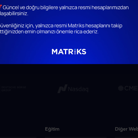
 olarak öne çıkan en değerli yatırım araçlarından biridir. Kürese
an ilişkilidir. Matriks üzerinden altın fiyatlarını anlık olarak t
lam temellere oturtabilirsiniz.
Eğitim
Diğer Web