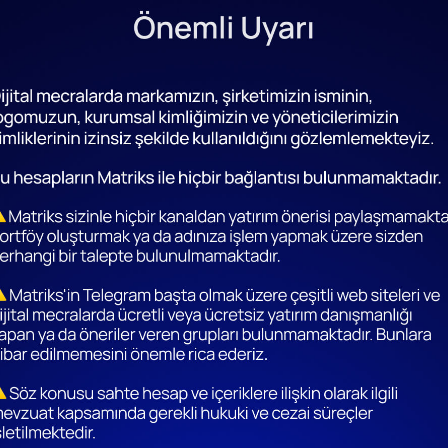
ara biriminin diğer para birimleri karşısında değer kazanmasıd
 hesaplaması yapılması olarak tanımlanabilir. Örneğin hem Dola
kiye’de çapraz kur terimi Türk lirasının bulunmadığı gösterimler
.
el döviz kuru, bir ülkenin para biriminin, yabancı bir para birim
öviz kuruna denir.
ir. Özellikle de Forex piyasasında bu terimi sık duymanız mümkü
ilen bir yatırım yöntemidir ve birçok kişi tarafından birikimler
, bu kurlar arasında meydana gelen farklardan kâr elde etmeyi a
inden alıp, bu para birimini değerlendiği zaman satarak kısa
yatırım araçlarına kıyasla hızlı değişim gösterirler. Dolayısıyl
terebildiğine hakim olabilmelisiniz.
lir. Eskiden bu konuda döviz büroları sıklıkla tercih edilmekte
nen yatırımcılar tarafından daha fazla tercih edilmektedir.
resel bir piyasa olan Forex hakkında ayrıntılı bilgi almak için,