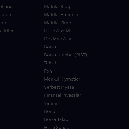
phanesi
Matriks Blog
kademi
Matriks Haberler
ore
Matriks Zirve
tirileri
Hisse Analizi
Döviz ve Altın
Borsa
Borsa Istanbul (BIST)
Tahvil
Fon
Menkul Kıymetler
Serbest Piyasa
Finansal Piyasalar
Yatırım
Bono
Borsa Takip
Hisse Senedi