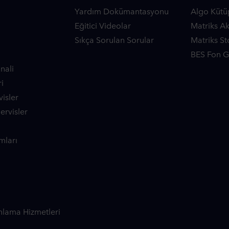
Yardım Dokümantasyonu
Algo Kütü
Eğitici Videolar
Matriks A
Sıkça Sorulan Sorular
Matriks St
BES Fon Ge
nali
i
isler
Servisler
mları
nlama Hizmetleri