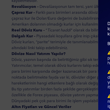
kaybetmesidir.
Revalüasyon –
Devalüasyonun tam tersi, yani ülkenin p
Çapraz Kur –
Farklı para birimleri arasında döviz kuru
çapraz kur ile Dolar/Euro değerini de bulabilirsiniz. Tür
Amerikan dolarının olmadığı kurlar için kullanılmaktadır
Reel Döviz Kuru –
“
Ticaret haddi
” olarak da bilinen re
Dalgalı Kur –
Piyasadaki koşullara göre inip çıkabilen d
Döviz kurları, “parite” terimiyle de tanımlanabilmekted
altındaki linki takip edebilirsiniz.
Dövize Nasıl Yatırım Yapılır?
Döviz, yazının başında da belirttiğimiz gibi sık tercih ed
Yatırımcılar, temel olarak döviz kurlarını takip ederek
para birimi karşısında değer kazanacak bir para birim
noktada belirtmekte fayda var ki, dövizler diğer pek çok 
hareketlerinin hangi etkenlere bağlı olarak değişim gös
Bu tip yatırımlar birden fazla şekilde gerçekleştirilebi
özellikle de Forex piyasası, dövize yatırım yapmayı düşü
Dünyadaki pek çok para birimi ile işlem yapılabilecek kü
Altın Fiyatları ve Güncel Veriler