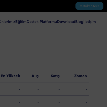
Matriks Store
ünlerimiz
Eğitim
Destek Platformu
Download
Blog
İletişim
 En Yüksek
Alış
Satış
Zaman
-
-
-
-
-
-
-
-