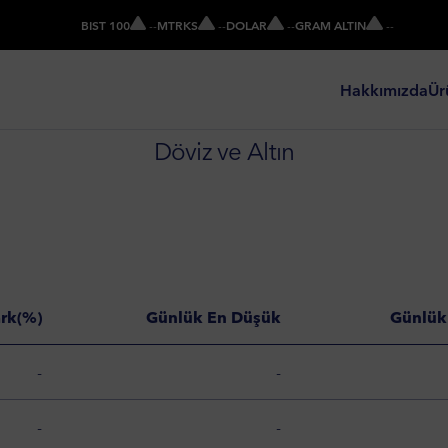
BIST 100
-
-
MTRKS
-
-
DOLAR
-
-
GRAM ALTIN
-
-
Hakkımızda
Ür
Döviz ve Altın
ark(%)
Günlük En Düşük
Günlük
-
-
-
-