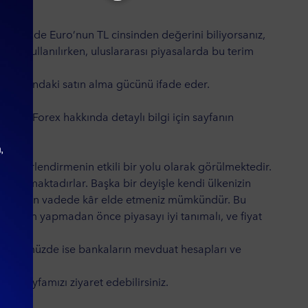
ır.
r hem de Euro’nun TL cinsinden değerini biliyorsanız,
 için kullanılırken, uluslararası piyasalarda bu terim
i karşısındaki satın alma gücünü ifade eder.
ndür. Forex hakkında detaylı bilgi için sayfanın
ini değerlendirmenin etkili bir yolu olarak görülmektedir.
maçlamaktadırlar. Başka bir deyişle kendi ülkenizin
 ya da uzun vadede kâr elde etmeniz mümkündür. Bu
a yatırım yapmadan önce piyasayı iyi tanımalı, ve fiyat
ydi. Günümüzde ise bankaların mevduat hesapları ve
ilgili sayfamızı
ziyaret edebilirsiniz.