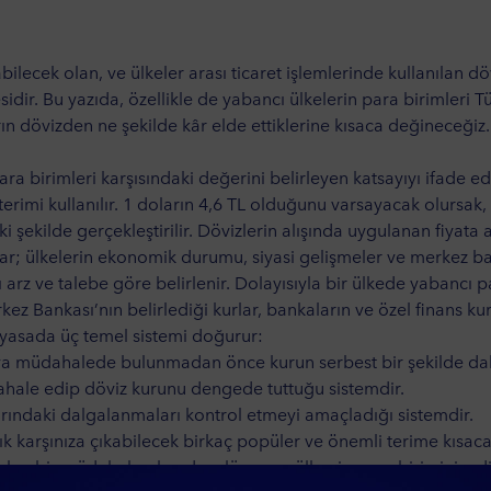
-
-
abilecek olan, ve ülkeler arası ticaret işlemlerinde kullanıla
-
-
sidir. Bu yazıda, özellikle de yabancı ülkelerin para birimleri T
n dövizden ne şekilde kâr elde ettiklerine kısaca değineceğiz.
-
-
ara birimleri karşısındaki değerini belirleyen katsayıyı ifade e
terimi kullanılır. 1 doların 4,6 TL olduğunu varsayacak olursak
ki şekilde gerçekleştirilir. Dövizlerin alışında uygulanan fiyata a
ar; ülkelerin ekonomik durumu, siyasi gelişmeler ve merkez banka
ı arz ve talebe göre belirlenir. Dolayısıyla bir ülkede yabancı p
Bankası’nın belirlediği kurlar, bankaların ve özel finans kurulu
yasada üç temel sistemi doğurur:
a müdahalede bulunmadan önce kurun serbest bir şekilde dalga
hale edip döviz kurunu dengede tuttuğu sistemdir.
rındaki dalgalanmaları kontrol etmeyi amaçladığı sistemdir.
ık karşınıza çıkabilecek birkaç popüler ve önemli terime kısac
lan bir müdahale olan davalüasyon, ülkenin para biriminin, di