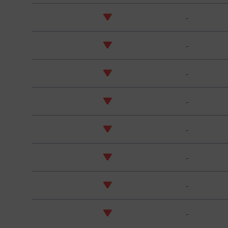
-
-
-
-
-
-
-
-