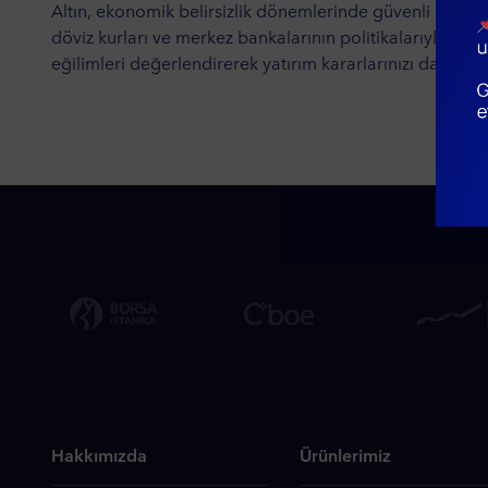
​​​​Altın, ekonomik belirsizlik dönemlerinde güvenli liman
döviz kurları ve merkez bankalarının politikalarıyla doğrud
eğilimleri değerlendirerek yatırım kararlarınızı daha sağ
Hakkımızda
Ürünlerimiz