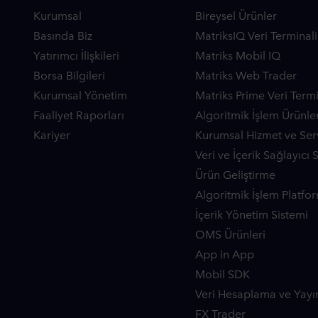
Kurumsal
Bireysel Ürünler
Basında Biz
MatriksIQ Veri Terminali
Yatırımcı İlişkileri
Matriks Mobil IQ
Borsa Bilgileri
Matriks Web Trader
Kurumsal Yönetim
Matriks Prime Veri Termi
Faaliyet Raporları
Algoritmik İşlem Ürünler
Kariyer
Kurumsal Hizmet ve Serv
Veri ve İçerik Sağlayıcı 
Ürün Geliştirme
Algoritmik İşlem Platfor
İçerik Yönetim Sistemi
OMS Ürünleri
App in App
Mobil SDK
Veri Hesaplama ve Yayı
FX Trader