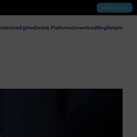
Matriks Store
ünlerimiz
Eğitim
Destek Platformu
Download
Blog
İletişim