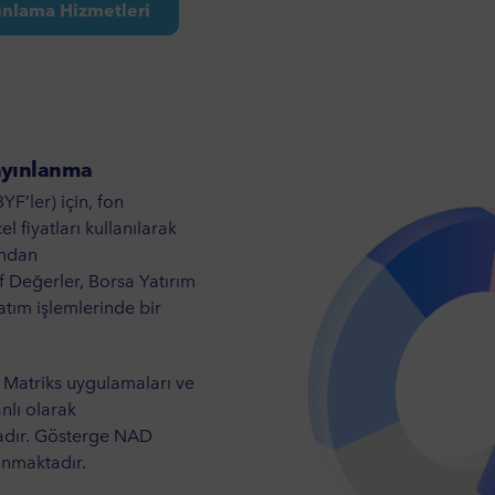
ınlama Hizmetleri
ayınlanma
F’ler) için, fon
 fiyatları kullanılarak
ından
 Değerler, Borsa Yatırım
atım işlemlerinde bir
i Matriks uygulamaları ve
nlı olarak
tadır. Gösterge NAD
anmaktadır.