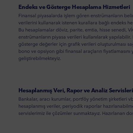
Endeks ve Gösterge Hesaplama Hizmetleri
Finansal piyasalarda işlem gören enstrümanların belirl
verilerini kullanarak istenen kurallara bağlı endeks he
Bu hesaplamalar döviz, parite, emtia, hisse senedi, Vİ
enstrümanların piyasa verileri kullanılarak yapılabili
gösterge değerler için grafik verileri oluşturulması sağ
bono ve opsiyon gibi finansal araçların fiyatlamasını 
geliştirebilmekteyiz.
Hesaplanmış Veri, Rapor ve Analiz Servisler
Bankalar, aracı kurumlar, portföy yönetim şirketleri v
hesaplanmış veriler, periyodik raporlar hazırlanabilme
servislerimiz ile çözümler sunmaktayız. Hazırlanan dosy