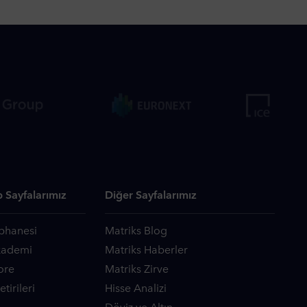
 Sayfalarımız
Diğer Sayfalarımız
phanesi
Matriks Blog
kademi
Matriks Haberler
ore
Matriks Zirve
tirileri
Hisse Analizi
Döviz ve Altın