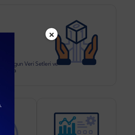
×
be Uygun Veri Setleri ve
orlama