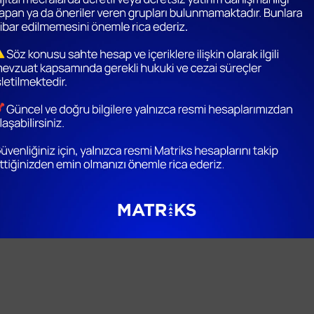
Fon Gösterge Değerleri
Ürün ile ilgili detaylı bilgi alma
için bizimle iletişime geçin