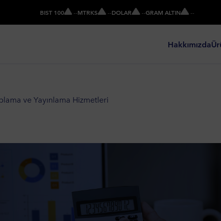
BIST 100
-
-
MTRKS
-
-
DOLAR
-
-
GRAM ALTIN
-
-
Hakkımızda
Ür
plama ve Yayınlama Hizmetleri