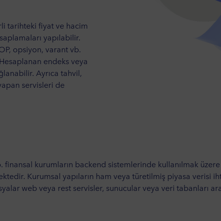
i tarihteki fiyat ve hacim
saplamaları yapılabilir.
OP, opsiyon, varant vb.
r. Hesaplanan endeks veya
lanabilir. Ayrıca tahvil,
yapan servisleri de
i
b. finansal kurumların backend sistemlerinde kullanılmak üzere
ktedir. Kurumsal yapıların ham veya türetilmiş piyasa verisi ih
alar web veya rest servisler, sunucular veya veri tabanları aracı